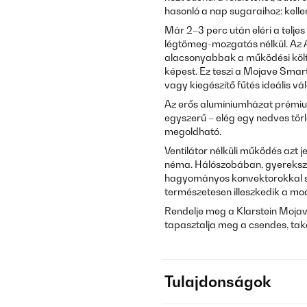
hasonló a nap sugaraihoz: kelle
Már 2–3 perc után eléri a teljes
légtömeg-mozgatás nélkül. Az 
alacsonyabbak a működési köl
képest. Ez teszi a Mojave Smar
vagy kiegészítő fűtés ideális v
Az erős alumíniumházat prémium
egyszerű – elég egy nedves törl
megoldható.
Ventilátor nélküli működés azt j
néma. Hálószobában, gyerekszo
hagyományos konvektorokkal sz
természetesen illeszkedik a mo
Rendelje meg a Klarstein Moja
tapasztalja meg a csendes, ta
Tulajdonságok