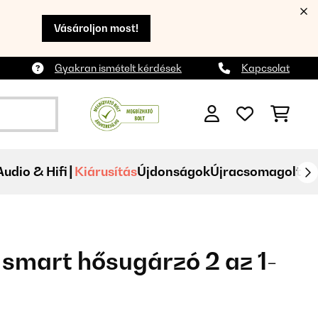
Vásároljon most!
Gyakran ismételt kérdések
Kapcsolat
Audio & Hifi
Kiárusítás
Újdonságok
Újracsomagolt
smart hősugárzó 2 az 1-