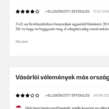
ELLENŐRZÖTT ÉRTÉKELÉS
17/02/202
7m2-es fürdőszobában használjuk egyedüli fűtésként. 25 fokr
30-ra hogy ne faggyunk meg. A világítás elég menő nekünk 
Nikolett
Vásárlói vélemények más orszá
ELLENŐRZÖTT ÉRTÉKELÉS
04/06/20
Heb hem begin april besteld, snelle levering en al