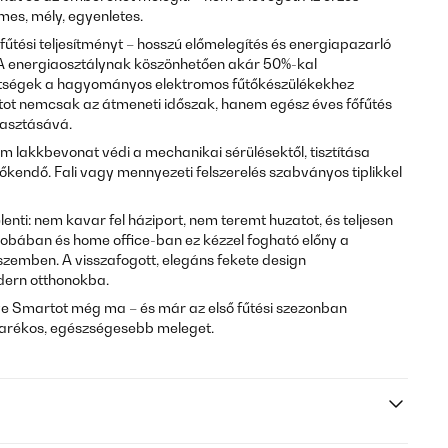
mes, mély, egyenletes.
 fűtési teljesítményt – hosszú előmelegítés és energiapazarló
A energiaosztálynak köszönhetően akár 50%-kal
tségek a hagyományos elektromos fűtőkészülékekhez
tot nemcsak az átmeneti időszak, hanem egész éves főfűtés
álasztásává.
 lakkbevonat védi a mechanikai sérülésektől, tisztítása
őkendő. Fali vagy mennyezeti felszerelés szabványos tiplikkel
elenti: nem kavar fel háziport, nem teremt huzatot, és teljesen
bában és home office-ban ez kézzel fogható előny a
emben. A visszafogott, elegáns fekete design
dern otthonokba.
ve Smartot még ma – és már az első fűtési szezonban
karékos, egészségesebb meleget.