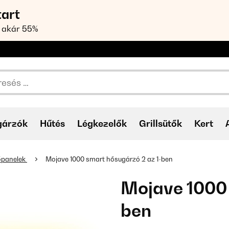
tart
 akár 55%
gárzók
Hűtés
Légkezelők
Grillsütők
Kert
tőpanelek
Mojave 1000 smart hősugárzó 2 az 1-ben
Mojave 1000 
ben