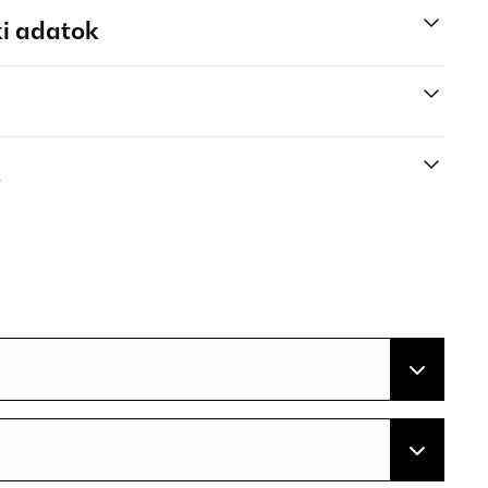
i adatok
k