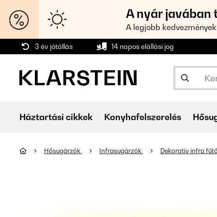
A nyár javában 
A legjobb kedvezmények
3 év jótállás
14 napos elállási jog
Háztartási cikkek
Konyhafelszerelés
Hősu
Hősugárzók
Infrasugárzók
Dekoratív infra fű