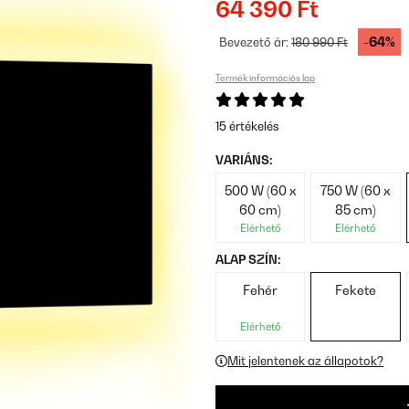
64 390 Ft
-64%
Bevezető ár:
180 990 Ft
Termék információs lap
15 értékelés
VARIÁNS:
500 W (60 x
750 W (60 x
60 cm)
85 cm)
Elérhető
Elérhető
ALAP SZÍN:
Fehér
Fekete
Elérhető
Mit jelentenek az állapotok?