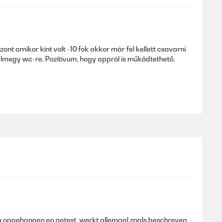
nt amikor kint volt -10 fok akkor már fel kellett csavarni
elmegy wc-re. Pozitívum, hogy appról is működtethető.
ng opgehangen en getest, werkt allemaal zoals beschreven