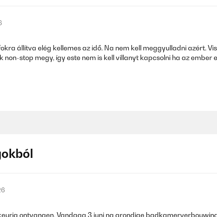
6
a állítva elég kellemes az idő. Na nem kell meggyulladni azért. Viszo
non-stop megy, így este nem is kell villanyt kapcsolni ha az ember 
gokból
26
les keurig ontvangen. Vandaag 3 juni na grondige badkamerverbouwi