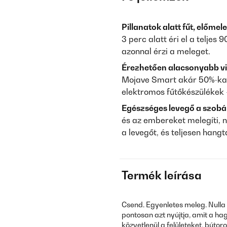
Pillanatok alatt fűt, előmele
3 perc alatt éri el a teljes 
azonnal érzi a meleget.
Érezhetően alacsonyabb vi
Mojave Smart akár 50%-ka
elektromos fűtőkészülékek 
Egészséges levegő a szobá
és az embereket melegíti, n
a levegőt, és teljesen hang
Termék leírása
Csend. Egyenletes meleg. Nulla 
pontosan azt nyújtja, amit a h
közvetlenül a felületeket, búto