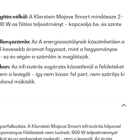
gítés nélkül:
A Klarstein Mojave Smart mindössze 2–
900 W-os fűtési teljesítményt – kapcsolja be, és szinte
llanyszámla:
Az A energiaosztálynak köszönhetően a
l kevesebb áramot fogyaszt, mint a hagyományos
– ez év végén a számlán is meglátszik.
ban:
Az infravörös sugárzás közvetlenül a felületeket
em a levegőt – így nem kavar fel port, nem szárítja ki
talanul működik.
porfellazítás. A Klarstein Mojave Smart infravörös hőpanel
agyományos fűtőtestek nem tudnak: 900 W teljesítménnyel
rokat és az embereket melegíti – nem a levegőt. Az érzés