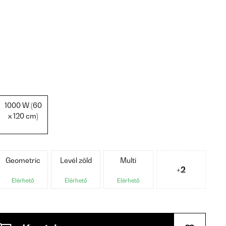
1000 W (60
x 120 cm)
Geometric
Levél zöld
Multi
+2
Elérhető
Elérhető
Elérhető