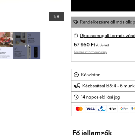
1/8
Rendelkezésre áll más állap
Újracsomagolt termék vásá
57 950 Ft
+3
ÁFÁ-val
Termék információs lap
Készleten
Kézbesítési idő: 4 - 6 mu
14 napos elállási jog
Fő jellemzők