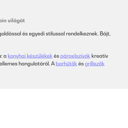
ein világát
oldással és egyedi stílussal rendelkeznek. Bájt,
a: a
konyhai készülékek
és
páraelszívók
kreatív
llemes hangulatáról. A
borhűtők
és
grillezők