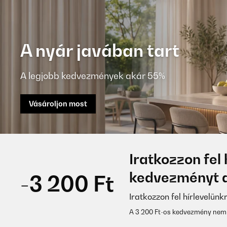
A nyár javában tart
A legjobb kedvezmények akár 55%
Vásároljon most
Iratkozzon fel 
kedvezményt a
-3 200 Ft
Iratkozzon fel hírlevelünk
A 3 200 Ft-os kedvezmény nem 