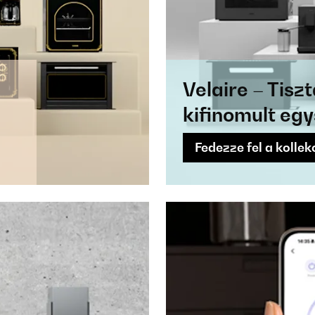
Velaire – Tisz
kifinomult eg
Fedezze fel a kollek