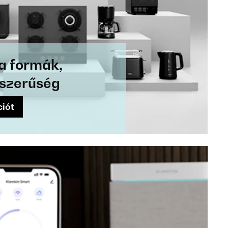
ta formák,
yszerűség
ciót