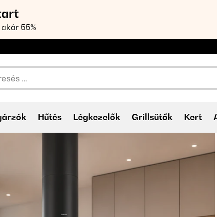
tart
 akár 55%
gárzók
Hűtés
Légkezelők
Grillsütők
Kert