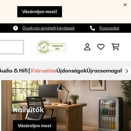
Vásároljon most!
Gyakran ismételt kérdések
Kapcsolat
Audio & Hifi
Kiárusítás
Újdonságok
Újracsomagolt
Italhűtők
Vásároljon most