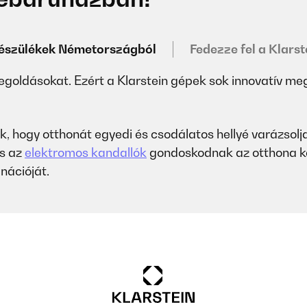
 készülékek Németországból
Fedezze fel a Klarst
egoldásokat. Ezért a Klarstein gépek sok innovatív meg
tünk, hogy otthonát egyedi és csodálatos hellyé varázsolj
s az
elektromos kandallók
gondoskodnak az otthona ke
nációját.