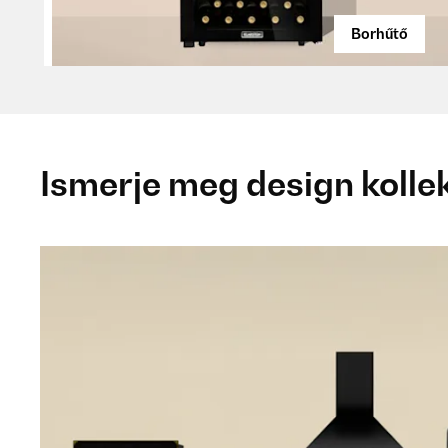
Borhűtő
Ismerje meg design kolle