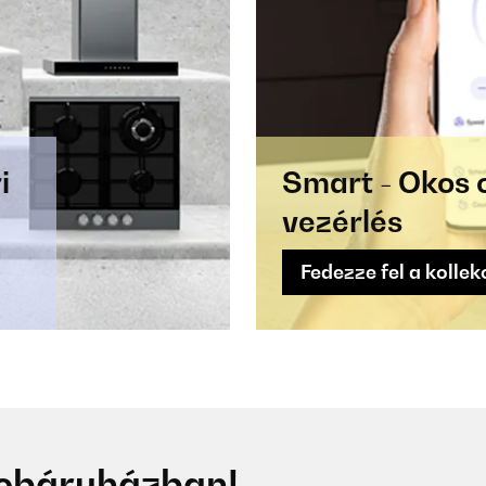
i
Smart - Okos 
vezérlés
Fedezze fel a kollek
webáruházban!