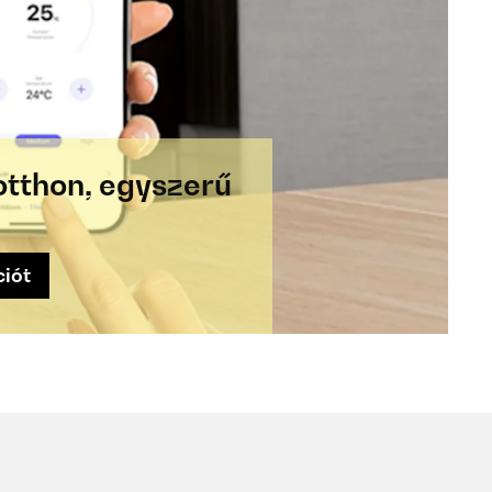
otthon, egyszerű
ciót