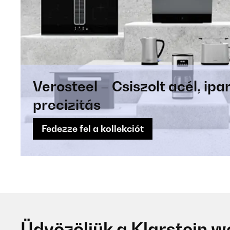
Verosteel – Csiszolt acél, ipar
precizitás
Fedezze fel a kollekciót
Üdvözöljük a Klarstein 