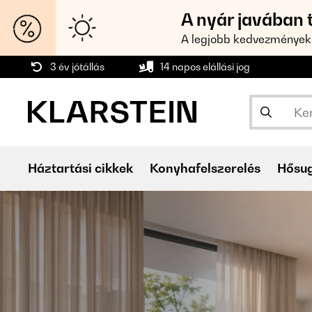
A nyár javában 
A legjobb kedvezmények
3 év jótállás
14 napos elállási jog
Háztartási cikkek
Konyhafelszerelés
Hősu