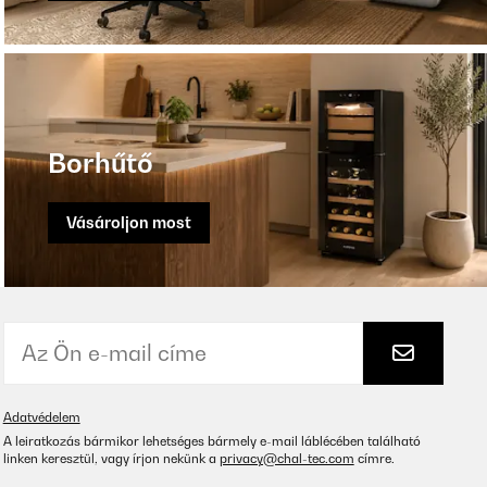
Borhűtő
Vásároljon most
Adatvédelem
A leiratkozás bármikor lehetséges bármely e-mail láblécében található
linken keresztül, vagy írjon nekünk a
privacy@chal-tec.com
címre.