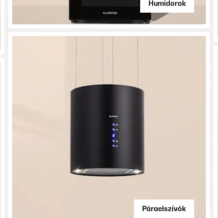
Humidorok
Páraelszívók