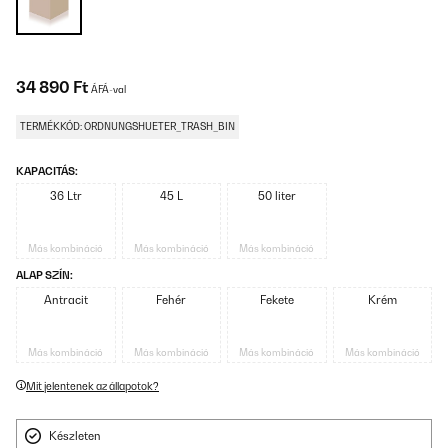
34 890 Ft
ÁFÁ-val
TERMÉKKÓD: ORDNUNGSHUETER_TRASH_BIN
KAPACITÁS:
36 Ltr
45 L
50 liter
Más kombináció
Más kombináció
Más kombináció
ALAP SZÍN:
Antracit
Fehér
Fekete
Krém
Más kombináció
Más kombináció
Más kombináció
Más kombináció
Mit jelentenek az állapotok?
Készleten