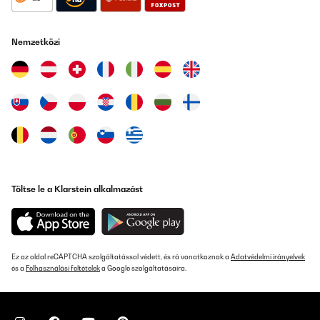
Fordítsd le
Nemzetközi
ELLENŐRZÖTT ÉRTÉKELÉS
14/07/2025
Die Lieferung erfolgte rasch, die Verpackung war gut für den
Transport bestens geeignet. Der Artikel ist stabil, von guter
Qualität und sehr praktisch und entspricht der
Produktbeschreibung. Eine Kaufempfehlung von mir.
Amazon-Benutzer
Fordítsd le
Töltse le a Klarstein alkalmazást
ELLENŐRZÖTT ÉRTÉKELÉS
14/07/2025
Die Lieferung erfolgte rasch, die Verpackung war gut für den
Transport bestens geeignet.Der Artikel ist stabil, von guter
Ez az oldal reCAPTCHA szolgáltatással védett, és rá vonatkoznak a
Adatvédelmi irányelvek
Qualität und sehr praktisch und entspricht der
és a
Felhasználási feltételek
a Google szolgáltatásaira.
Produktbeschreibung.Eine Kaufempfehlung von mir.
Amazon-Benutzer
Fordítsd le