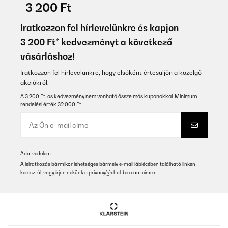
29/12/2025
-3 200 Ft
Stabil und gut verarbeitet. Kann ich weiterempfehlen. Auch die
Verpackung war gut gepolstert, so daß bei normalem Transport
Iratkozzon fel hírlevelünkre és kapjon
keine Beschädigungen zu erwarten sind
3 200 Ft* kedvezményt a következő
Amazon-Benutzer
vásárláshoz!
Fordítsd le
Iratkozzon fel hírlevelünkre, hogy elsőként értesüljön a közelgő
akciókról.
ELLENŐRZÖTT ÉRTÉKELÉS
A 3 200 Ft-os kedvezmény nem vonható össze más kuponokkal. Minimum
22/12/2025
rendelési érték 32 000 Ft.
La poubelle de tri idéale, gain de place pour les petits espaces,
excellente qualité (en métal) et tellement plus pratique qu’une
poubelle dans un tiroir! Je recommande
Utilisateur d'Amazon
Adatvédelem
A leiratkozás bármikor lehetséges bármely e-mail láblécében található linken
Fordítsd le
keresztül, vagy írjon nekünk a
privacy@chal-tec.com
címre.
ELLENŐRZÖTT ÉRTÉKELÉS
21/12/2025
Ein schönes Stück. Super verarbeitet