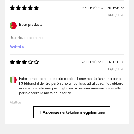
ELLENŐRZÖTT ÉRTÉKELÉS
14/01/2026
Buen producto
Usuario/a de amazon
Fordítsd le
ELLENŐRZÖTT ÉRTÉKELÉS
06/01/2026
Esternamente molto curato e bello. Il movimento funziona bene.
I 3 bidoncini dentro però sono un po' lasciati al caso. Potrebbero
essere 2 cm almeno più larghi, mi aspettavo avessero un anello
per bloccare le buste da inserire
Matteo
Az összes értékelés megjelenítése
Fordítsd le
ELLENŐRZÖTT ÉRTÉKELÉS