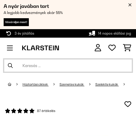
A nyár javában tart
A legjobb kedvezmények akár 55%
Vásároljon most!
3 év jótállás
14 napos elállási jog
Háztartási cikkek
Szemetes kukák
Szelektív kukák
87 értékelés