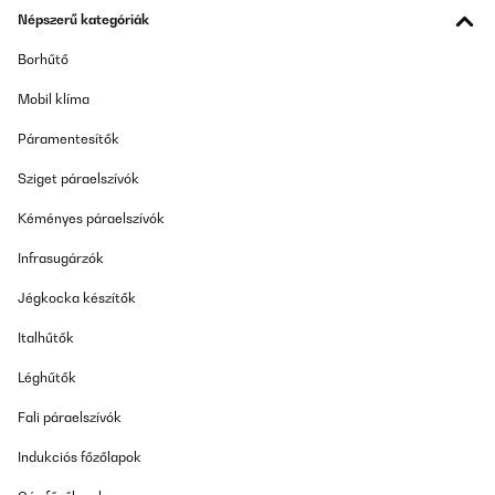
Népszerű kategóriák
Amazon-Benutzer
Borhűtő
Fordítsd le
Mobil klíma
ELLENŐRZÖTT ÉRTÉKELÉS
Páramentesítők
09/12/2025
Sziget páraelszívók
Die Verarbeitung ist hochwertig und der Eimer wirkt sehr stabil.
Besonders gut gefällt mir das durchdachte Design – der Deckel
Kéményes páraelszívók
schließt leise und zuverlässig, und der Inneneimer lässt sich
einfach herausnehmen, was die Reinigung super unkompliziert
macht.Auch optisch macht der Mülleimer richtig etwas her und
Infrasugárzók
passt perfekt in meine Küche. Für den Preis bekommt man hier
wirklich hervorragende Qualität. Klare Kaufempfehlung!
Jégkocka készítők
Amazon-Benutzer
Italhűtők
Fordítsd le
Léghűtők
Fali páraelszívók
ELLENŐRZÖTT ÉRTÉKELÉS
29/10/2025
Indukciós főzőlapok
Produit excellent, livraison rapide.Nous avons organisé un centre