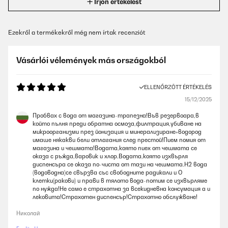
Írjon értékelést
Ezekről a termékekről még nem írtak recenziót
Vásárlói vélemények más országokból
ELLENŐRZÖTT ÉRTÉKELÉS
15/12/2025
Пробвах с вода от магазина-трапезна!Във резервоара,в
който пълня преди обратна осмоза,филтрация,убиване на
микроорганизми през йонизация и минерализиране+водород
имаше някакви бели отлагания след престой!Пием помия от
магазина и чешмата!Водата,която пиех от чешмата се
оказа с ръжда,варовик и хлор.Водата,която изхвърля
диспенсъра се оказа по-чиста от тази на чешмата.Н2 вода
(водоводна)се свързва със свободните радикали и О
клетки(ракови) и прави в тялото вода-потим се изхвърляме
по нужда!Не само е страхотна за всекидневна консумация а и
лековита!Страхотен диспенсър!Страхотно обслужване!
Николай