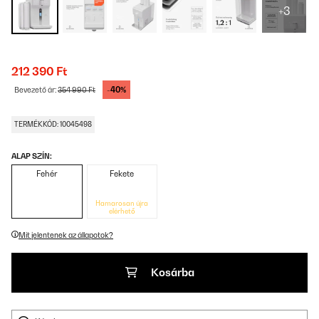
+3
212 390 Ft
-40%
Bevezető ár:
354 990 Ft
TERMÉKKÓD: 10045498
ALAP SZÍN:
Fehér
Fekete
Hamarosan újra
elérhető
Mit jelentenek az állapotok?
Kosárba