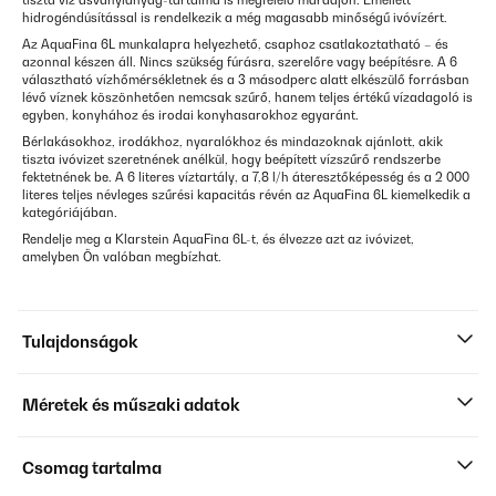
tiszta víz ásványianyag-tartalma is megfelelő maradjon. Emellett
hidrogéndúsítással is rendelkezik a még magasabb minőségű ivóvízért.
Az AquaFina 6L munkalapra helyezhető, csaphoz csatlakoztatható – és
azonnal készen áll. Nincs szükség fúrásra, szerelőre vagy beépítésre. A 6
választható vízhőmérsékletnek és a 3 másodperc alatt elkészülő forrásban
lévő víznek köszönhetően nemcsak szűrő, hanem teljes értékű vízadagoló is
egyben, konyhához és irodai konyhasarokhoz egyaránt.
Bérlakásokhoz, irodákhoz, nyaralókhoz és mindazoknak ajánlott, akik
tiszta ivóvizet szeretnének anélkül, hogy beépített vízszűrő rendszerbe
fektetnének be. A 6 literes víztartály, a 7,8 l/h áteresztőképesség és a 2 000
literes teljes névleges szűrési kapacitás révén az AquaFina 6L kiemelkedik a
kategóriájában.
Rendelje meg a Klarstein AquaFina 6L-t, és élvezze azt az ivóvizet,
amelyben Ön valóban megbízhat.
Tulajdonságok
Méretek és műszaki adatok
Csomag tartalma