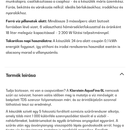
munkalapra, csatlakoztassa a csaphoz – és a készülék máris üzemkész.
Fúrás, bekötés és várakozás nélkül: ideális bérlakásokhoz, irodákhoz és
nyaralókhoz.
Forró víz pillanatok alatt:
Mindössze 3 másodperc alatt biztosít
forrásban lévő vizet, 6 választható hőmérsékletfokozattal és óránként
18 liter melegvíz-kapacitással – 2 200 W fűtési teljesítménnyel.
Takarékos napi használatra:
A készülék 24 óra alatt csupán 0,1 kWh
energiát fogyaszt, így otthoni és irodai rendszeres használat esetén is
alacsony marad a villanyszámla.
Termék leírása
Tudja biztosan, mi van a csapvizében? A
Klarstein AquaFina 6L
nemcsak
szűri az ivóvizet, hanem valós időben meg is mutatja a víz minőségét: a
beépített TDS-szenzor folyamatosan méri, és az érintőkijelzőn azonnal
láthatóvá teszi az eredményt.
A készülék szívét egy 5 fokozatú fordított ozmózis szűrőrendszer alkotja,
amely több mint 1 000 különféle szennyeződést távolít el a vízből –
nehézfémeket, baktériumokat és egyéb ártalmas anyagokat egyaránt. A
szűrés után egy ásványianyag-visszapótló lépés gondoskodik arról, hogy a