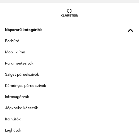
Népszerű kategóriák
Borhűtő
Mobil klíma
Páramentesítők
Sziget páraelszívók
Kéményes páraelszívók
Infrasugárzók
Jégkocka készítők
Italhűtők
Léghűtők