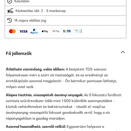
Készleten
Kézbesítési idő: 2 - 3 munkanap
14 napos elállási jog
Fő jellemzők
Átlátható vízminőség, valós időben:
A beépített TDS-szenzor
folyamatosan méri a szűrt víz tisztaságát, és az eredményt az
érintőkijelzőn azonnal megjeleníti – Ön bármikor pontosan láthatja,
milyen vizet iszik.
Alapos tisztítás, visszapótolt ásványi anyagok:
Az 5 fokozatú fordított
ozmózis szűrőrendszer több mint 1 000 különféle szennyeződést –
köztük nehézfémeket és baktériumokat – távolít el, majd az
ásványianyag-visszapótló fokozat gondoskodik arról, hogy a víz
tápanyagokban is gazdag maradjon.
Azonnal használható, szerelő nélkül:
Egyszerűen helyezze a