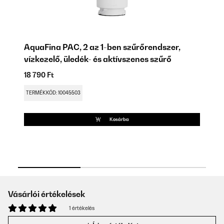
r,
AquaFina PAC, 2 az 1-ben szűrőrendszer,
A
vízkezelő, üledék- és aktívszenes szűrő
m
18 790 Ft
19
Be
TERMÉKKÓD: 10045503
TE
Kosárba
Vásárlói értékelések
1 értékelés