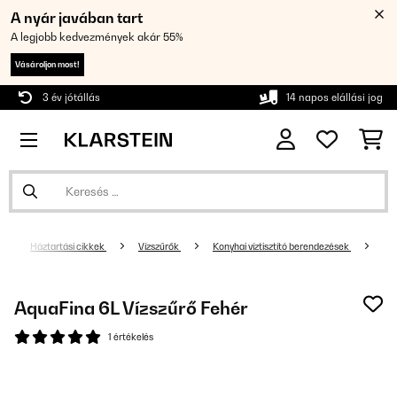
A nyár javában tart
A legjobb kedvezmények akár 55%
Vásároljon most!
3 év jótállás
14 napos elállási jog
Háztartási cikkek
Vízszűrők
Konyhai víztisztító berendezések
AquaFina 6L Vízszűrő Fehér
1 értékelés