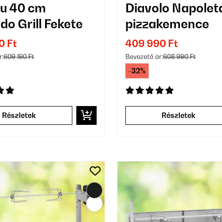
u 40 cm
Diavolo Napolet
o Grill Fekete
pizzakemence
0 Ft
409 990 Ft
r:
609 190 Ft
Bevezető ár:
608 990 Ft
-32%
Részletek
Részletek