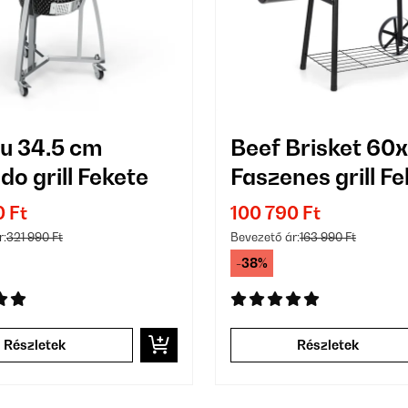
u 34.5 cm
Beef Brisket 6
o grill Fekete
Faszenes grill F
0 Ft
100 790 Ft
r:
321 990 Ft
Bevezető ár:
163 990 Ft
-38%
Részletek
Részletek