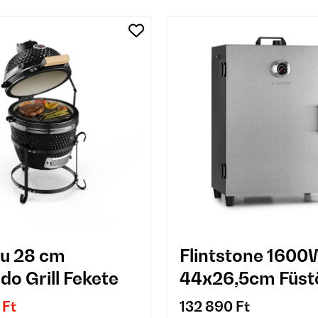
u 28 cm
Flintstone 1600
o Grill Fekete
44x26,5cm Füst
Ezüst
 Ft
132 890 Ft