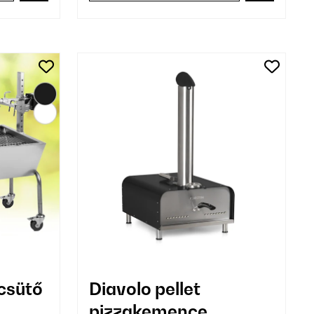
csütő
Diavolo pellet
pizzakemence