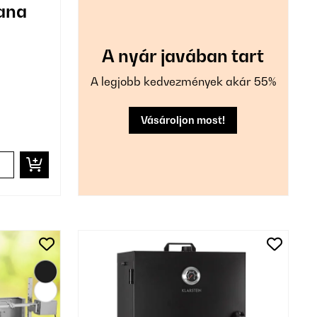
ana
A nyár javában tart
A legjobb kedvezmények akár 55%
Vásároljon most!