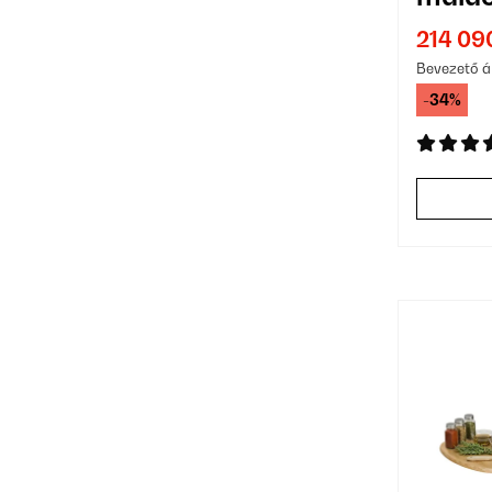
214 09
Bevezető á
-34%