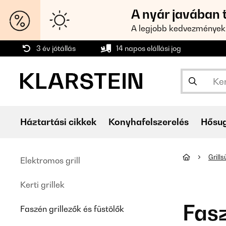
A nyár javában 
A legjobb kedvezmények
3 év jótállás
14 napos elállási jog
Háztartási cikkek
Konyhafelszerelés
Hősu
Grill
Elektromos grill
Kerti grillek
Fasz
Faszén grillezők és füstölők