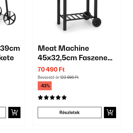
0x39cm
Meat Machine
ekete
45x32,5cm Faszenes
grill Fekete
70 490 Ft
Bevezető ár:
123 990 Ft
-43%
Részletek