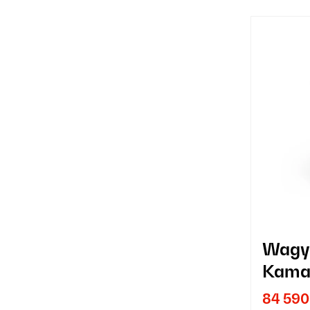
Wagy
Kamad
84 590