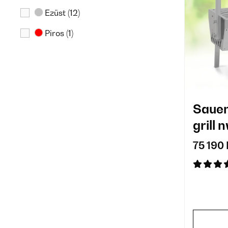
Ezüst
(12)
Piros
(1)
Sauen
grill 
75 190 