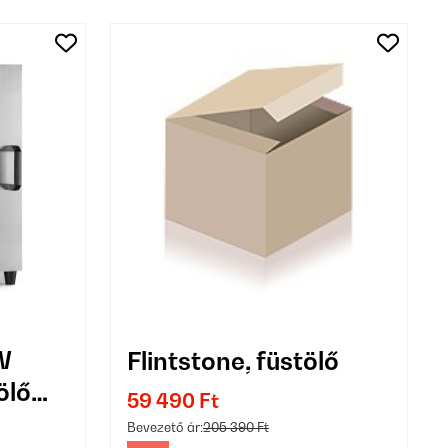
W
Flintstone, füstölő
ölő
59 490 Ft
Bevezető ár:
205 390 Ft