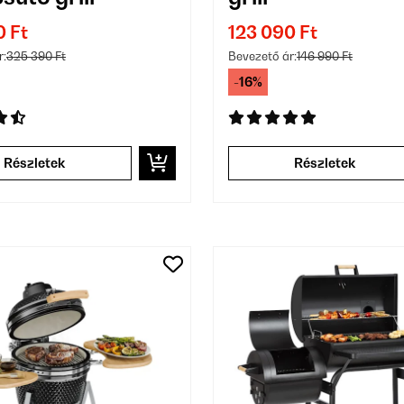
0 Ft
123 090 Ft
r:
325 390 Ft
Bevezető ár:
146 990 Ft
-16%
Részletek
Részletek