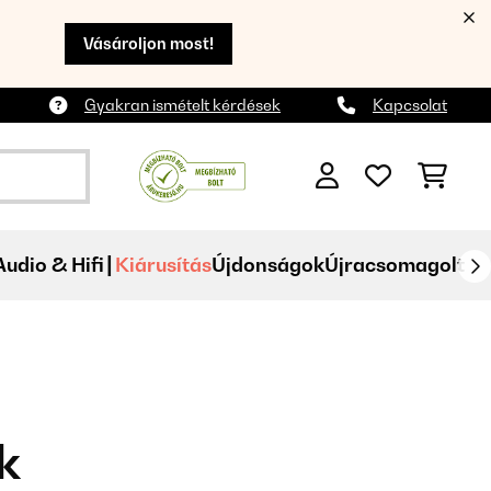
Vásároljon most!
Gyakran ismételt kérdések
Kapcsolat
Audio & Hifi
Kiárusítás
Újdonságok
Újracsomagolt
k