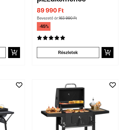
89 990 Ft
Bevezető ár:
163 990 Ft
-45%
Részletek