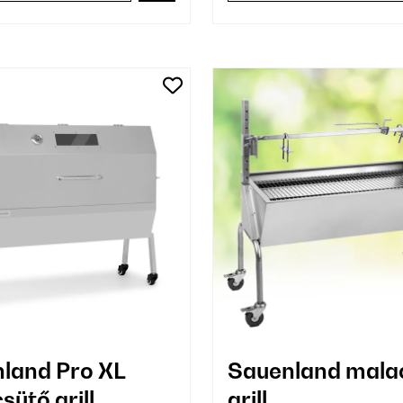
land Pro XL
Sauenland mala
sütő grill
grill