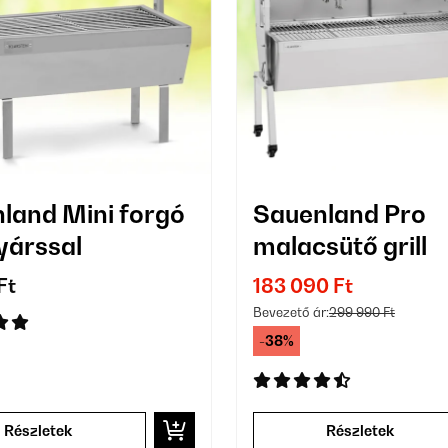
land Mini forgó
Sauenland Pro
nyárssal
malacsütő grill
Ft
183 090 Ft
Bevezető ár:
299 990 Ft
-38%
Részletek
Részletek