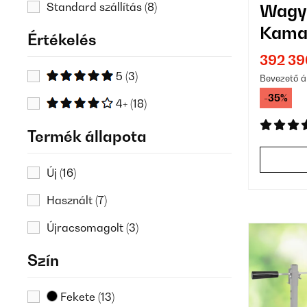
Standard szállítás
(8)
Wagy
Kamad
Értékelés
392 39
5
(3)
Bevezető á
-35%
4+
(18)
Termék állapota
Új
(16)
Használt
(7)
Újracsomagolt
(3)
Szín
Fekete
(13)