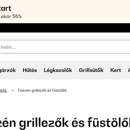
tart
 akár 55%
gárzók
Hűtés
Légkezelők
Grillsütők
Kert
sütők
Faszén grillezők és füstölők
én grillezők és füstölő