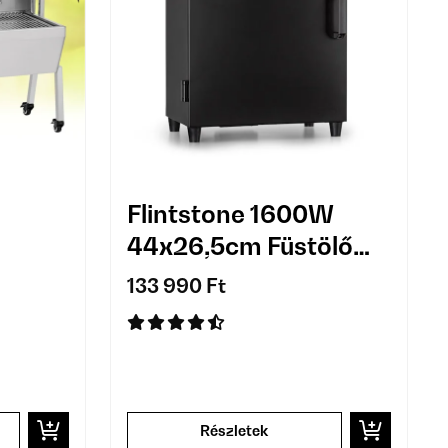
Flintstone 1600W
44x26,5cm Füstölő
Fekete
133 990 Ft
Részletek