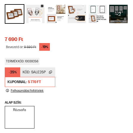
+2
7 690 Ft
-19%
Bevezető ár:
9 590 Ft
TERMÉKKÓD: 10039256
-25%
KÓD:
SALE25P
KUPONNAL:
5 770 FT
Felhasználási feltételek
ALAP SZÍN:
Rózsafa