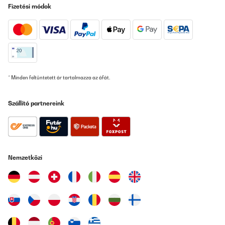
18/12/2024
Fizetési módok
Correspond à mes attentes et emballage soigné
Utilisateur d'Amazon
Fordítsd le
* Minden feltüntetett ár tartalmazza az áfát.
ELLENŐRZÖTT ÉRTÉKELÉS
07/11/2024
Szállító partnereink
molto soddisfatto
Utente Amazon
Fordítsd le
Nemzetközi
ELLENŐRZÖTT ÉRTÉKELÉS
30/05/2024
Rahmen Gerne wieder
Amazon-Benutzer