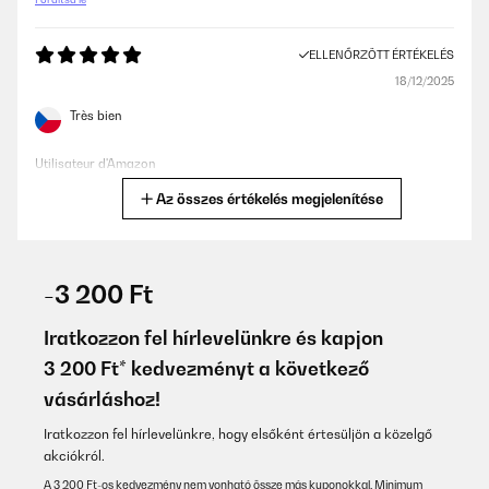
ELLENŐRZÖTT ÉRTÉKELÉS
18/12/2025
Très bien
Utilisateur d'Amazon
Az összes értékelés megjelenítése
Fordítsd le
ELLENŐRZÖTT ÉRTÉKELÉS
29/01/2025
-3 200 Ft
Esthétiques et solides.
Iratkozzon fel hírlevelünkre és kapjon
Utilisateur d'Amazon
3 200 Ft* kedvezményt a következő
vásárláshoz!
Fordítsd le
Iratkozzon fel hírlevelünkre, hogy elsőként értesüljön a közelgő
ELLENŐRZÖTT ÉRTÉKELÉS
akciókról.
28/01/2025
A 3 200 Ft-os kedvezmény nem vonható össze más kuponokkal. Minimum