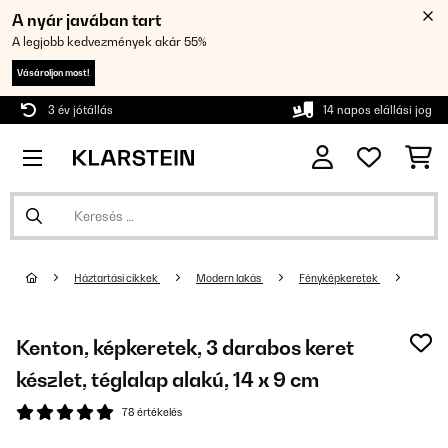
A nyár javában tart
A legjobb kedvezmények akár 55%
Vásároljon most!
3 év jótállás
14 napos elállási jog
Háztartási cikkek
Modern lakás
Fényképkeretek
Kenton, képkeretek, 3 darabos keret
készlet, téglalap alakú, 14 x 9 cm
78 értékelés