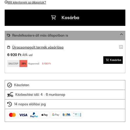
Mit jelentenek az állapotok?
Kosárba
Rendelkezésre áll más állapotban is
Újracsomagolt termék vásárlása
6 920 Ft
ÁFÁ-val
Kosárba
SALE25P
-25%
Kuponnal:
5 190 Ft
Készleten
Kézbesítési idő: 4 - 6 munkanap
14 napos elállási jog