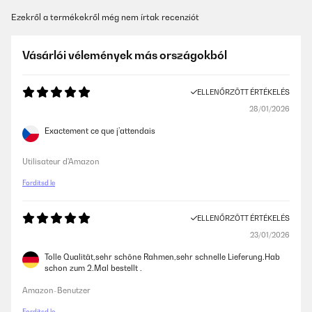
Ezekről a termékekről még nem írtak recenziót
Vásárlói vélemények más országokból
ELLENŐRZÖTT ÉRTÉKELÉS
28/01/2026
Exactement ce que j’attendais
Utilisateur d'Amazon
Fordítsd le
ELLENŐRZÖTT ÉRTÉKELÉS
23/01/2026
Tolle Qualität,sehr schöne Rahmen,sehr schnelle Lieferung.Hab
schon zum 2.Mal bestellt .
Amazon-Benutzer
Fordítsd le