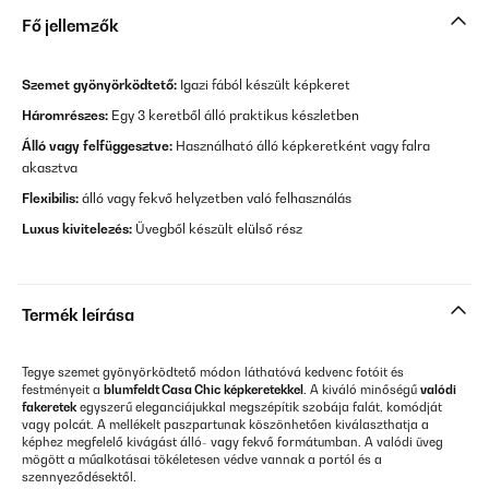
Fő jellemzők
Szemet gyönyörködtető:
Igazi fából készült képkeret
Háromrészes:
Egy 3 keretből álló praktikus készletben
Álló vagy felfüggesztve:
Használható álló képkeretként vagy falra
akasztva
Flexibilis:
álló vagy fekvő helyzetben való felhasználás
Luxus kivitelezés
:
Üvegből készült elülső rész
Termék leírása
Tegye szemet gyönyörködtető módon láthatóvá kedvenc fotóit és
festményeit a
blumfeldt Casa Chic
képkeretekkel
. A kiváló minőségű
valódi
fakeretek
egyszerű eleganciájukkal megszépítik szobája falát, komódját
vagy polcát. A mellékelt paszpartunak köszönhetően kiválaszthatja a
képhez megfelelő kivágást álló- vagy fekvő formátumban. A valódi üveg
mögött a műalkotásai tökéletesen védve vannak a portól és a
szennyeződésektől.