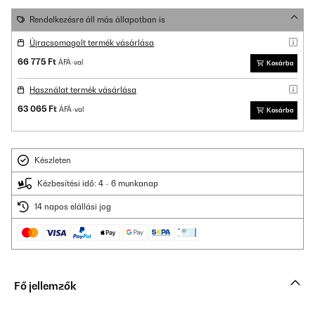
Rendelkezésre áll más állapotban is
Újracsomagolt termék vásárlása
66 775 Ft
ÁFÁ-val
Kosárba
Használat termék vásárlása
63 065 Ft
ÁFÁ-val
Kosárba
Készleten
Kézbesítési idő: 4 - 6 munkanap
14 napos elállási jog
Fő jellemzők