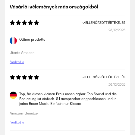
Vásárlói vélemények más országokból
ELLENŐRZÖTT ÉRTÉKELÉS
28/12/2025
Ottimo prodotto
Utente Amazon
Fordítsd le
ELLENŐRZÖTT ÉRTÉKELÉS
26/12/2025
Top, für diesen kleinen Preis unschlagbar. Top Sound und die
Bedienung ist einfach. 8 Lautsprecher angeschlossen und in
jeden Raum Musik. EInfach nur Klasse.
Amazon-Benutzer
Fordítsd le