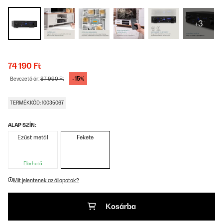
+3
74 190 Ft
-15%
Bevezető ár:
87 990 Ft
TERMÉKKÓD: 10035067
ALAP SZÍN:
Ezüst metál
Fekete
Elérhető
Mit jelentenek az állapotok?
Kosárba