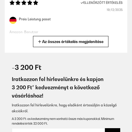
ELLENŐRZÖTT ÉRTÉKELÉS
19/12/2025
Preis Leistung passt
Amazon-Benutzer
Az összes értékelés megjelenítése
Fordítsd le
ELLENŐRZÖTT ÉRTÉKELÉS
13/10/2025
-3 200 Ft
Happy
Iratkozzon fel hírlevelünkre és kapjon
Amazon user
3 200 Ft* kedvezményt a következő
vásárláshoz!
Fordítsd le
Iratkozzon fel hírlevelünkre, hogy elsőként értesüljön a közelgő
ELLENŐRZÖTT ÉRTÉKELÉS
akciókról.
30/12/2024
A 3 200 Ft-os kedvezmény nem vonható össze más kuponokkal. Minimum
rendelési érték 32 000 Ft.
Habe den Auna AMP-CD950 für schlankes Geld ergattert, da
beim guten (alten) Sony STR-DB830 etwas kaputtgegangen war,