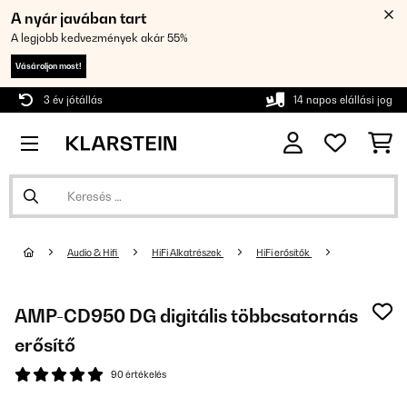
A nyár javában tart
A legjobb kedvezmények akár 55%
Vásároljon most!
3 év jótállás
14 napos elállási jog
Audio & Hifi
HiFi Alkatrészek
HiFi erősítők
AMP-CD950 DG digitális többcsatornás
erősítő
90 értékelés