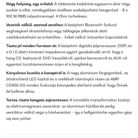
Négy helyiség, egy erősítő:
A többzónás kialakítás egyszerre akár négy
szobát is ellát, mindegyikben önállóan szabályozható hangerővel – 8 x
100 W RMS teljesítménnyel, 4 Ohm terhelésen.
Vezeték nélkül, azonnal zenéhez:
A beépített Bluetooth-funkció
segítségével okostelefonja vagy táblagépe pillanatok alatt
csatlakoztatható az erősítőhöz – kábel nélkül, közvetlen kapcsolattal.
Tiszta jel minden forráson át:
A beépített digitális jelprocesszor (DSP) és
a 0,1 Ω alatti kimeneti impedancia együtt gondoskodik arról, hogy a
hang CD-lejátszóról, DVD-készülékről, optikai bemenetről és AUX-ról
egyaránt torzításmentesen érjen el a hangfalakig.
Kényelmes kezelés a kanapéról is:
A nagy alumínium forgógombok, az
áttekinthető LED-kijelző és a mellékelt távirányító révén az AMP-
CD950 DG minden funkciója könnyedén elérhető anélkül, hogy Önnek
fel kellene állnia.
Tartós, tiszta hangzás zajmentesen:
A toroidális transzformátor kizárja
az elektromágneses zavarokat, az alumínium hűtőborda pedig
ventilátor nélkül végzi a hőelvezetést – így a hallgatótérbe egyetlen gépi
zaj sem juthat.