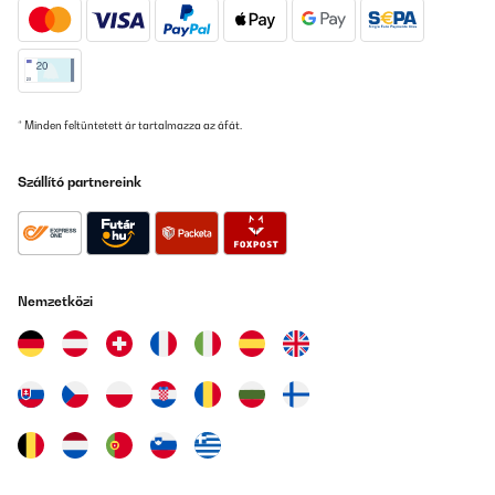
mehr.
Amazon-Benutzer
Fordítsd le
* Minden feltüntetett ár tartalmazza az áfát.
ELLENŐRZÖTT ÉRTÉKELÉS
17/12/2024
Szállító partnereink
Bonne qualité, le son est excellent et les réglages permettent
beaucoup de possibilités, le mode d’emploi est bien fait mais un
peu court, par exemple j’ai découvert par hasard des
fonctionnalités pré réglées qui fonctionnent comme un équaliseur
avec plus ou moins de basse, d’aigue ou de profondeur...toujours
bon à prendre...
Nemzetközi
Utilisateur d'Amazon
Fordítsd le
ELLENŐRZÖTT ÉRTÉKELÉS
12/11/2024
Lo instalé con 4 bafles Infinity, 2 tweeter y 2 subwoofer. Suena
muy bien y puedo compensar el volumen por parejas...la mejor