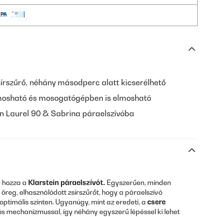
írszűrő, néhány másodperc alatt kicserélhető
mosható és mosogatógépben is elmosható
in Laurel 90 & Sabrina páraelszívóba
e hozza a
Klarstein páraelszívót.
Egyszerűen, minden
z öreg, elhasználódott zsírszűrőt, hogy a páraelszívó
ptimális szinten. Ugyanúgy, mint az eredeti, a
csere
ntós mechanizmussal, így néhány egyszerű lépéssel ki lehet