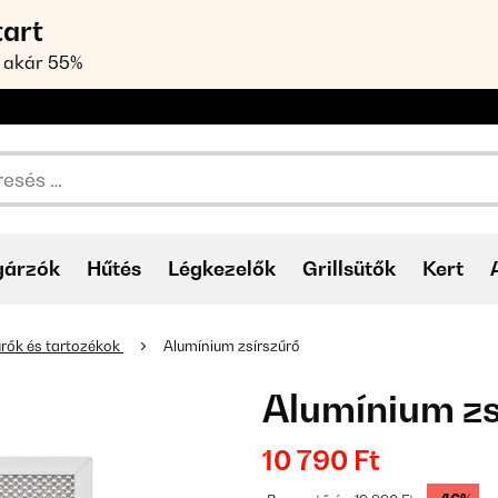
tart
 akár 55%
gárzók
Hűtés
Légkezelők
Grillsütők
Kert
űrők és tartozékok
Alumínium zsírszűrő
Alumínium zs
10 790 Ft