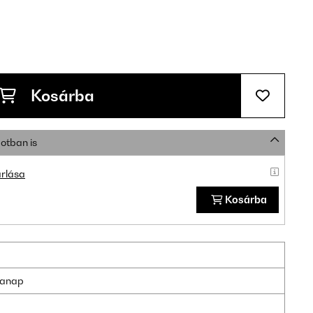
Kosárba
otban is
rlása
Kosárba
nkanap