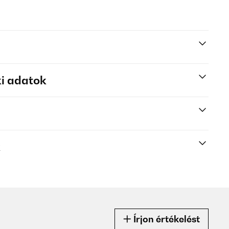
i adatok
k
Írjon értékelést