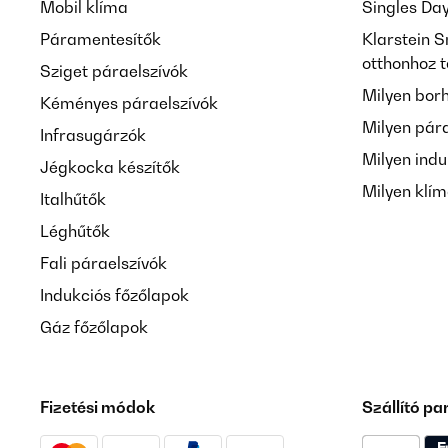
Mobil klíma
Singles Da
Páramentesítők
Klarstein S
otthonhoz 
Sziget páraelszívók
Milyen bor
Kéményes páraelszívók
Milyen pár
Infrasugárzók
Milyen indu
Jégkocka készítők
Milyen klí
Italhűtők
Léghűtők
Fali páraelszívók
Indukciós főzőlapok
Gáz főzőlapok
Fizetési módok
Szállító pa