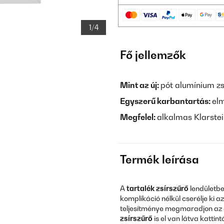
1/4
Fő jellemzők
Mint az új:
pót alumínium zs
Egyszerű karbantartás:
el
Megfelel:
alkalmas Klarste
Termék leírása
A
tartalék zsírszűrő
lendületb
komplikáció nélkül cserélje ki a
teljesítménye megmaradjon az o
zsírszűrő
is el van látva katti