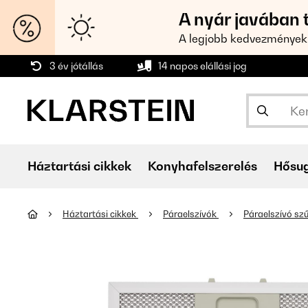
A nyár javában 
A legjobb kedvezmények
3 év jótállás
14 napos elállási jog
Háztartási cikkek
Konyhafelszerelés
Hősu
Háztartási cikkek
Páraelszívók
Páraelszívó sz