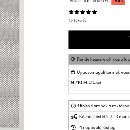
-46%
Bevezető ár:
19 990 Ft
1 értékelés
Rendelkezésre áll más állap
Újracsomagolt termék vásá
9 710 Ft
ÁFÁ-val
Utolsó darabok a raktáron.
Kézbesítési idő: 2 - 3 mu
14 napos elállási jog