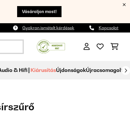
Vásároljon most!
Gyakran ismételt kérdések
Kapcsolat
Audio & Hifi
Kiárusítás
Újdonságok
Újracsomagolt
írszűrő