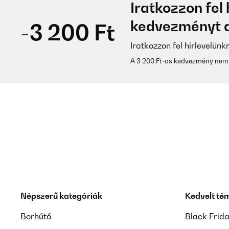
Iratkozzon fel 
kedvezményt a
-3 200 Ft
Iratkozzon fel hírlevelünk
A 3 200 Ft-os kedvezmény nem 
Népszerű kategóriák
Kedvelt té
Borhűtő
Black Frid