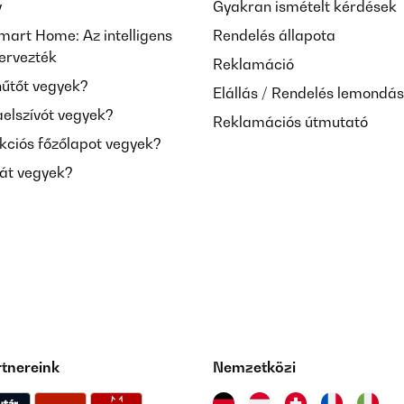
y
Gyakran ismételt kérdések
mart Home: Az intelligens
Rendelés állapota
tervezték
Reklamáció
hűtőt vegyek?
Elállás / Rendelés lemondá
aelszívót vegyek?
Reklamációs útmutató
kciós főzőlapot vegyek?
mát vegyek?
rtnereink
Nemzetközi