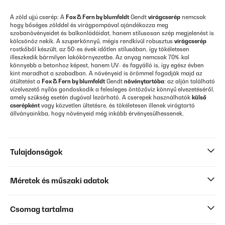
A zöld ujjú cserép: A
Fox & Fern by blumfeldt
Gendt
virágcserép
nemcsak
hogy bőséges zölddel és virágpompával ajándékozza meg
szobanövényeidet és balkonládáidat, hanem stílusosan szép megjelenést is
kölcsönöz nekik. A szuperkönnyű, mégis rendkívül robusztus
virágcserép
rostkőből készült, az 50-es évek időtlen stílusában, így tökéletesen
illeszkedik bármilyen lakókörnyezetbe. Az anyag nemcsak 70%-kal
könnyebb a betonhoz képest, hanem UV- és fagyálló is, így egész évben
kint maradhat a szabadban. A növényeid is örömmel fogadják majd az
átültetést a
Fox & Fern by blumfeldt
Gendt
növénytartóba
: az alján található
vízelvezető nyílás gondoskodik a felesleges öntözővíz könnyű elvezetéséről,
amely szükség esetén dugóval lezárható. A cserepek használhatók
külső
cserépként
vagy közvetlen ültetésre, és tökéletesen illenek virágtartó
állványainkba, hogy növényeid még inkább érvényesülhessenek.
Tulajdonságok
Méretek és műszaki adatok
Csomag tartalma