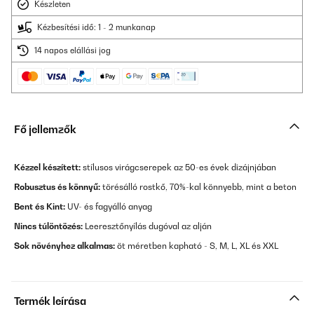
Készleten
Kézbesítési idő: 1 - 2 munkanap
14 napos elállási jog
Fő jellemzők
Kézzel készített:
stílusos virágcserepek az 50-es évek dizájnjában
Robusztus és könnyű:
törésálló rostkő, 70%-kal könnyebb, mint a beton
Bent és Kint:
UV- és fagyálló anyag
Nincs túlöntözés:
Leeresztőnyílás dugóval az alján
Sok növényhez alkalmas:
öt méretben kapható - S, M, L, XL és XXL
Termék leírása