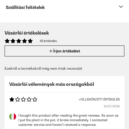
Szállítási feltételek
Vásárlói értékelések
43 értékelés
Írjon értékelést
Ezekről a termékekről még nem írtak recenziót
Vásárlói vélemények más országokból
ELLENŐRZÖTT ÉRTÉKELÉS
15/07/2026
I bought this product after reading the great reviews. As soon as
I put the plant in the pot, it broke immediately. I contacted
customer service and haven't received a response.