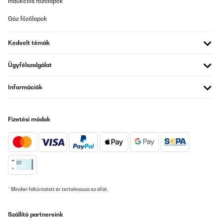
Indukciós főzőlapok
Amazon-Benutzer
Gáz főzőlapok
Fordítsd le
Kedvelt témák
ELLENŐRZÖTT ÉRTÉKELÉS
24/04/2025
Ügyfélszolgálat
Optisch ansprechend, funktioniert
Információk
Amazon-Benutzer
Fordítsd le
Fizetési módok
ELLENŐRZÖTT ÉRTÉKELÉS
30/03/2025
Schönes schlichtes Design
Amazon-Benutzer
* Minden feltüntetett ár tartalmazza az áfát.
Fordítsd le
Szállító partnereink