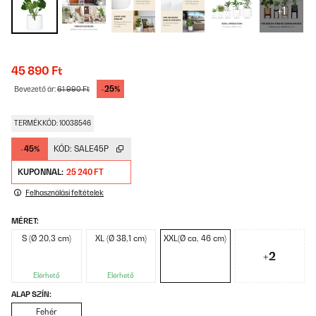
+1
45 890 Ft
-25%
Bevezető ár:
61 990 Ft
TERMÉKKÓD: 10038546
-45%
KÓD:
SALE45P
KUPONNAL:
25 240 FT
Felhasználási feltételek
MÉRET:
S (Ø 20,3 cm)
XL (Ø 38,1 cm)
XXL(Ø ca, 46 cm)
+2
Elérhető
Elérhető
ALAP SZÍN:
Fehér