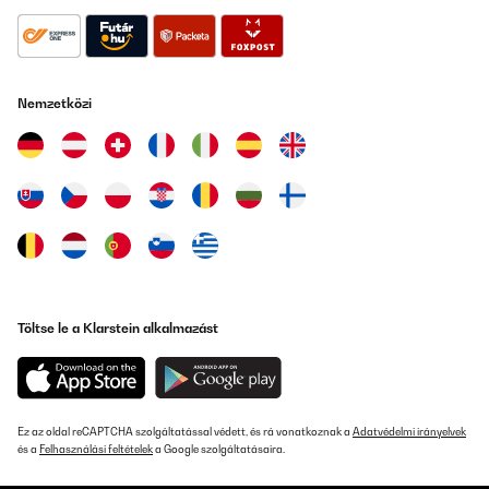
ELLENŐRZÖTT ÉRTÉKELÉS
16/01/2025
Super schöner Topf!! Einfach nur edel und zeitlos!
Nemzetközi
Amazon-Benutzer
Fordítsd le
ELLENŐRZÖTT ÉRTÉKELÉS
30/12/2024
Schöner, qualitativ hochwertiger Übertopf
Amazon-Benutzer
Töltse le a Klarstein alkalmazást
Fordítsd le
ELLENŐRZÖTT ÉRTÉKELÉS
Ez az oldal reCAPTCHA szolgáltatással védett, és rá vonatkoznak a
Adatvédelmi irányelvek
05/12/2024
és a
Felhasználási feltételek
a Google szolgáltatásaira.
I absolutely love it. Is simple but beautifully made, and I also like
the hidden plate underneath.