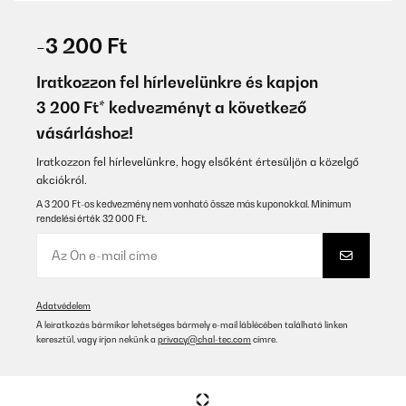
ELLENŐRZÖTT ÉRTÉKELÉS
24/11/2025
-3 200 Ft
Impeccable, joli pot pour un grand cactus
Iratkozzon fel hírlevelünkre és kapjon
Utilisateur d'Amazon
3 200 Ft* kedvezményt a következő
vásárláshoz!
Fordítsd le
Iratkozzon fel hírlevelünkre, hogy elsőként értesüljön a közelgő
ELLENŐRZÖTT ÉRTÉKELÉS
akciókról.
29/07/2025
A 3 200 Ft-os kedvezmény nem vonható össze más kuponokkal. Minimum
rendelési érték 32 000 Ft.
Excellent product and it deserves its price.
Amazon user
Fordítsd le
Adatvédelem
A leiratkozás bármikor lehetséges bármely e-mail láblécében található linken
ELLENŐRZÖTT ÉRTÉKELÉS
keresztül, vagy írjon nekünk a
privacy@chal-tec.com
címre.
14/07/2025
Sehr rascher Versand, gut verpackt und Übertopf wie
beschrieben. Schönes, großes Ding für meine große Pflanze.