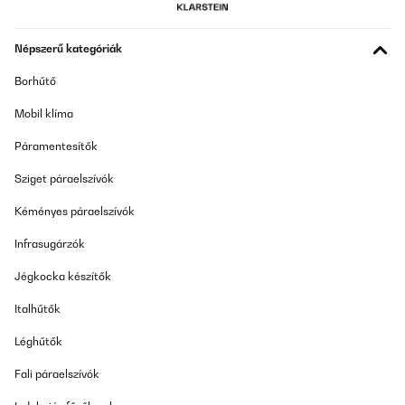
Amazon-Benutzer
Népszerű kategóriák
Fordítsd le
Borhűtő
ELLENŐRZÖTT ÉRTÉKELÉS
Mobil klíma
14/05/2025
Páramentesítők
Alles Prima .Obwohl es mein Fehler war,dass ich den ersten
Blumentopf zu groß bestellt habe,wurde er anstandslos
Sziget páraelszívók
zurückgenommen.Ich hab dann denselben eine Nummer kleiner
bestellt.Alles bestens .
Kéményes páraelszívók
Amazon-Benutzer
Infrasugárzók
Fordítsd le
Jégkocka készítők
ELLENŐRZÖTT ÉRTÉKELÉS
Italhűtők
14/05/2025
Léghűtők
Alles Prima .Obwohl es mein Fehler war,dass ich den ersten
Blumentopf zu groß bestellt habe,wurdeer anstandslos
Fali páraelszívók
zurückgenommen.Ich hab dann denselben eine Nummer kleiner
bestellt.Alles bestens .