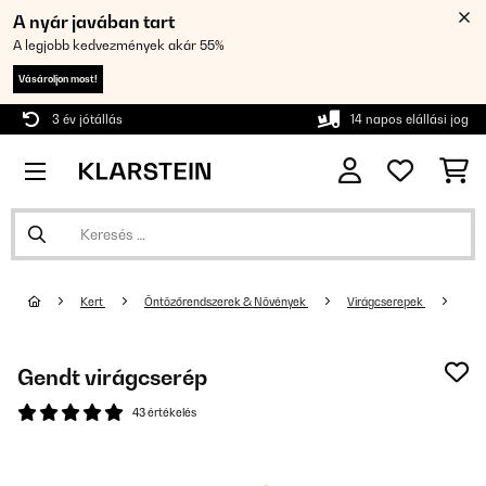
A nyár javában tart
A legjobb kedvezmények akár 55%
Vásároljon most!
3 év jótállás
14 napos elállási jog
Kert
Öntözőrendszerek & Növények
Virágcserepek
Gendt virágcserép
43 értékelés