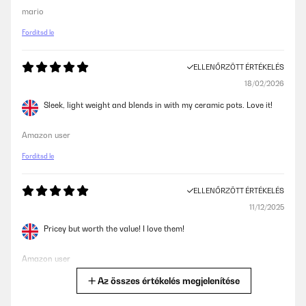
mario
Fordítsd le
ELLENŐRZÖTT ÉRTÉKELÉS
18/02/2026
Sleek, light weight and blends in with my ceramic pots. Love it!
Amazon user
Fordítsd le
ELLENŐRZÖTT ÉRTÉKELÉS
11/12/2025
Pricey but worth the value! I love them!
Amazon user
Az összes értékelés megjelenítése
Fordítsd le