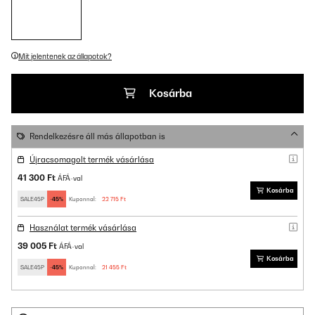
Mit jelentenek az állapotok?
Kosárba
Rendelkezésre áll más állapotban is
Újracsomagolt termék vásárlása
41 300 Ft
ÁFÁ-val
Kosárba
SALE45P
-45%
Kuponnal:
22 715 Ft
Használat termék vásárlása
39 005 Ft
ÁFÁ-val
Kosárba
SALE45P
-45%
Kuponnal:
21 455 Ft