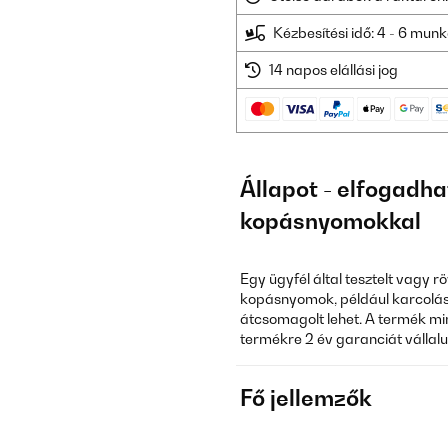
Kézbesítési idő: 4 - 6 mu
14 napos elállási jog
Állapot - elfogadha
kopásnyomokkal
Egy ügyfél által tesztelt vagy 
kopásnyomok, például karcoláso
átcsomagolt lehet. A termék min
termékre 2 év garanciát vállalu
Fő jellemzők