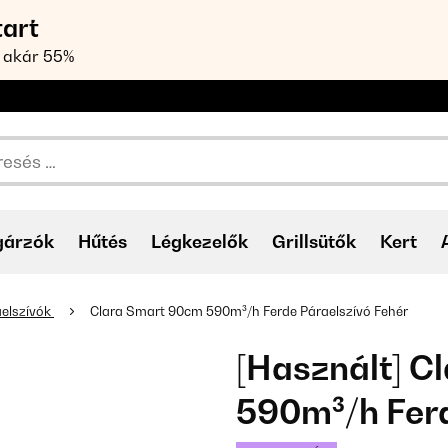
tart
 akár 55%
gárzók
Hűtés
Légkezelők
Grillsütők
Kert
elszívók
Clara Smart 90cm 590m³/h Ferde Páraelszívó Fehér
[Használt] C
590m³/h Ferd