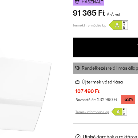
HASZNÁLT
91 365 Ft
ÁFÁ-val
Termék információs lap
Rendelkezésre áll más állap
Új termék vásárlása
107 490 Ft
-53%
232 990 Ft
Bevezető ár:
Termék információs lap
Utolsó darabok a raktáron.