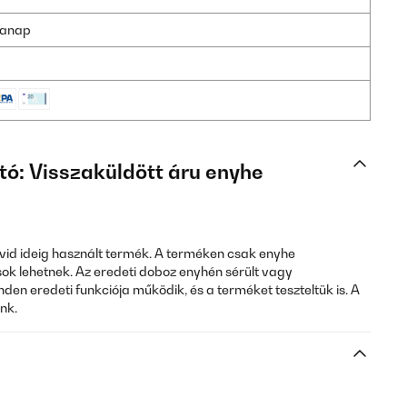
nkanap
tó: Visszaküldött áru enyhe
rövid ideig használt termék. A terméken csak enyhe
k lehetnek. Az eredeti doboz enyhén sérült vagy
den eredeti funkciója működik, és a terméket teszteltük is. A
nk.