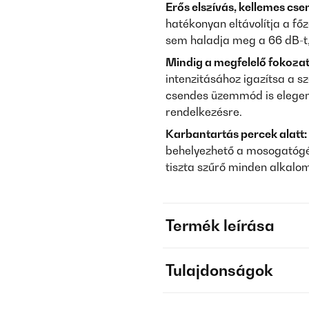
Erős elszívás, kellemes cse
hatékonyan eltávolítja a főz
sem haladja meg a 66 dB-t,
Mindig a megfelelő fokozat
intenzitásához igazítsa a s
csendes üzemmód is elegend
rendelkezésre.
Karbantartás percek alatt:
behelyezhető a mosogatógép
tiszta szűrő minden alkalo
Termék leírása
Tulajdonságok