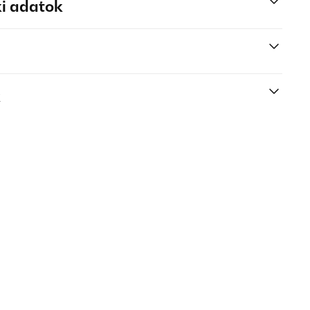
i adatok
k