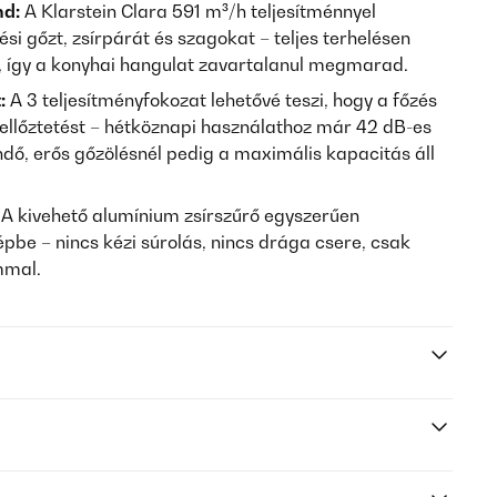
nd:
A Klarstein Clara 591 m³/h teljesítménnyel
ési gőzt, zsírpárát és szagokat – teljes terhelésen
 így a konyhai hangulat zavartalanul megmarad.
:
A 3 teljesítményfokozat lehetővé teszi, hogy a főzés
zellőztetést – hétköznapi használathoz már 42 dB-es
ő, erős gőzölésnél pedig a maximális kapacitás áll
A kivehető alumínium zsírszűrő egyszerűen
be – nincs kézi súrolás, nincs drága csere, csak
mmal.