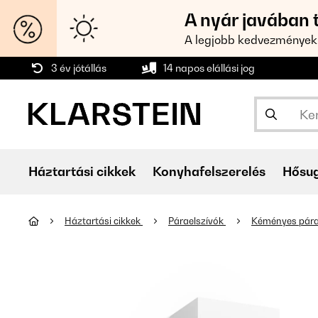
A nyár javában 
A legjobb kedvezmények
3 év jótállás
14 napos elállási jog
Háztartási cikkek
Konyhafelszerelés
Hősu
Háztartási cikkek
Páraelszívók
Kéményes pára