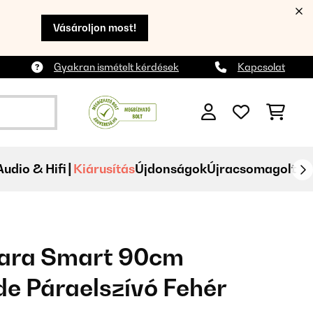
Vásároljon most!
Gyakran ismételt kérdések
Kapcsolat
Audio & Hifi
Kiárusítás
Újdonságok
Újracsomagolt
lara Smart 90cm
e Páraelszívó Fehér