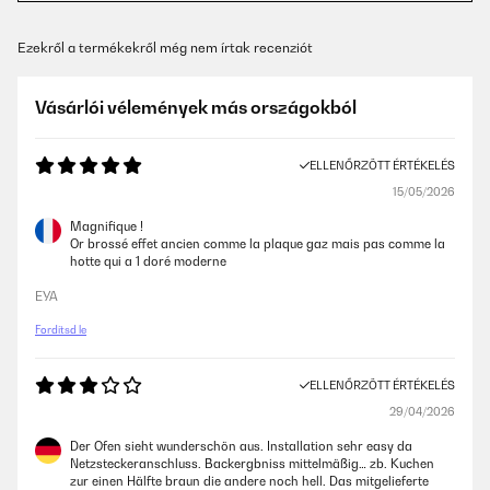
Ezekről a termékekről még nem írtak recenziót
Vásárlói vélemények más országokból
ELLENŐRZÖTT ÉRTÉKELÉS
15/05/2026
Magnifique !
Or brossé effet ancien comme la plaque gaz mais pas comme la
hotte qui a 1 doré moderne
EYA
Fordítsd le
ELLENŐRZÖTT ÉRTÉKELÉS
29/04/2026
Der Ofen sieht wunderschön aus. Installation sehr easy da
Netzsteckeranschluss. Backergbniss mittelmäßig… zb. Kuchen
zur einen Hälfte braun die andere noch hell. Das mitgelieferte