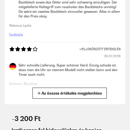
Backblech sowie das Gitter sind sehr schwierig einzufügen. Der
mitgelieferte Haltegriff zum rausholen des Backblechs unnötig!
Da wäre ein zweites Backblech sinnvoller gewesen. Alles in allem
für den Preis okay.
Rebecca Lydia
Fordítsd le
ELLENŐRZÖTT ÉRTÉKELÉS
29/01/2026
Sehr schnelle Lieferung. Super schöner Herd. Einzig schade ist,
dass man die Uhr an meinem Modell nicht stellen kann und den
Timer auch nicht.
Amazon-Benutzer
Az összes értékelés megjelenítése
Fordítsd le
ELLENŐRZÖTT ÉRTÉKELÉS
20/01/2026
-3 200 Ft
Der Ofen funktioniert wunderbar und das regelmäßige
Brotbacken bringt leckere Ergebnisse. Was nervt ist die Uhr, die