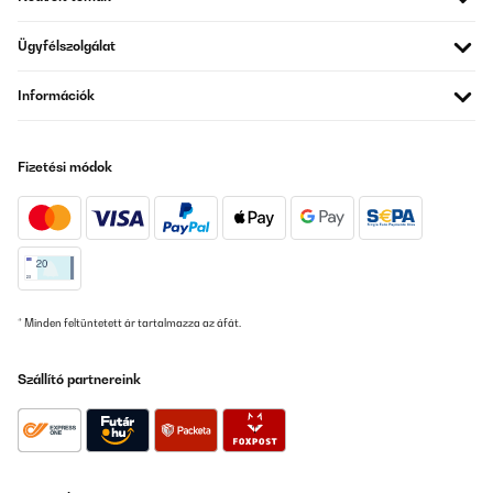
Cordialement,
Ügyfélszolgálat
Équipe du service client Klarstein
_______________________________
Információk
Emma
Fordítsd le
Fizetési módok
ELLENŐRZÖTT ÉRTÉKELÉS
22/01/2025
Unsere Auswahl wurde viel von dem Design beeinflusst. Die
Funktionen sind Ok bin der Meinung die Histerese der Temperatur
sollte überdacht werden. Das größte Manko sehe ich das die
Größe der Backbleche von der allgemeinen Größe so abweichen
* Minden feltüntetett ár tartalmazza az áfát.
und es schwer ist diese zu finden. Brauchen beim Backen immer
mehrere Bleche.
Szállító partnereink
Amazon-Benutzer
Fordítsd le
ELLENŐRZÖTT ÉRTÉKELÉS