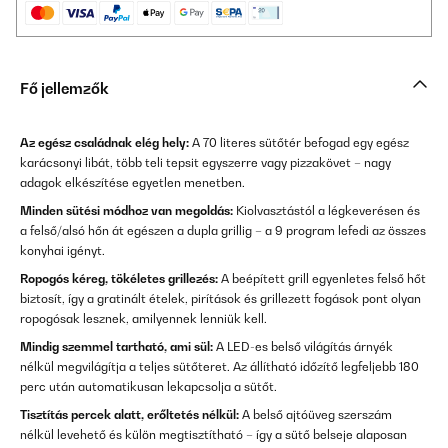
Fő jellemzők
Az egész családnak elég hely:
A 70 literes sütőtér befogad egy egész
karácsonyi libát, több teli tepsit egyszerre vagy pizzakövet – nagy
adagok elkészítése egyetlen menetben.
Minden sütési módhoz van megoldás:
Kiolvasztástól a légkeverésen és
a felső/alsó hőn át egészen a dupla grillig – a 9 program lefedi az összes
konyhai igényt.
Ropogós kéreg, tökéletes grillezés:
A beépített grill egyenletes felső hőt
biztosít, így a gratinált ételek, pirítások és grillezett fogások pont olyan
ropogósak lesznek, amilyennek lenniük kell.
Mindig szemmel tartható, ami sül:
A LED-es belső világítás árnyék
nélkül megvilágítja a teljes sütőteret. Az állítható időzítő legfeljebb 180
perc után automatikusan lekapcsolja a sütőt.
Tisztítás percek alatt, erőltetés nélkül:
A belső ajtóüveg szerszám
nélkül levehető és külön megtisztítható – így a sütő belseje alaposan