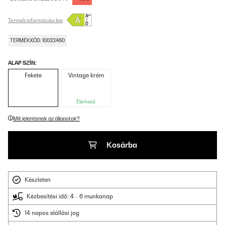
Termék információs lap
TERMÉKKÓD: 10032460
ALAP SZÍN:
Fekete
Vintage krém
Elérhető
Mit jelentenek az állapotok?
Kosárba
Készleten
Kézbesítési idő: 4 - 6 munkanap
14 napos elállási jog