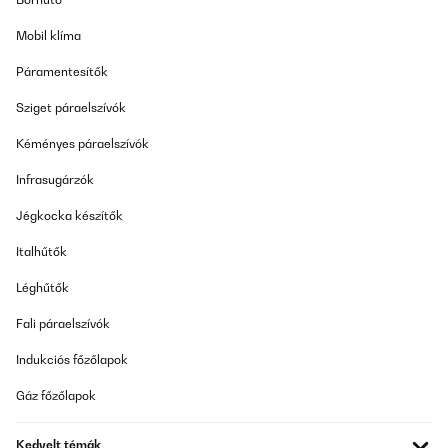
poignées ne matchent pas.
J’ai acheté un four et un micro-ondes soi-disant de la même
Mobil klíma
série. Sur le papier, ils devaient être assortis. En réalité, la couleur
est différente, les motifs ne correspondent pas et les poignées
Páramentesítők
n’ont pas la même teinte. Ce genre de décalage ne devrait pas
exister pour des produits d’une même gamme.
Sziget páraelszívók
_______________________________
Kéményes páraelszívók
===============================
RÉPONDRE
Infrasugárzók
===============================
Chère Emma,
Jégkocka készítők
Merci pour votre retour et nous regrettons sincèrement la
Italhűtők
déception causée par la non-concordance entre le four et le
micro-ondes.
Léghűtők
Nous comprenons l'importance d'une conception et d'une finition
uniformes, surtout lors de l'achat de produits de la même gamme.
Fali páraelszívók
Nous vous prions de nous excuser si les articles n'ont pas
répondu à vos attentes.
Indukciós főzőlapok
N'hésitez pas à contacter notre service client avec les détails de
Gáz főzőlapok
votre commande afin que nous puissions examiner votre
situation et étudier les solutions possibles. Nous apprécions vos
commentaires, qui seront transmis à notre équipe produit afin
Kedvelt témák
d'améliorer la coordination des produits à l'avenir.