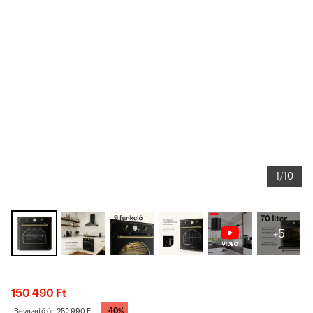
1/10
+5
150 490 Ft
-40%
Bevezető ár:
252 990 Ft