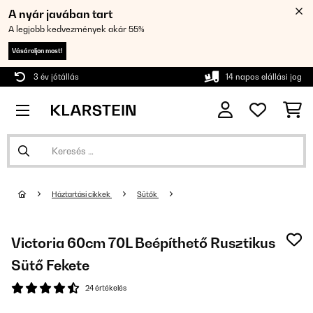
A nyár javában tart
A legjobb kedvezmények akár 55%
Vásároljon most!
3 év jótállás
14 napos elállási jog
Háztartási cikkek
Sütők
Victoria 60cm 70L Beépíthető Rusztikus
Sütő Fekete
24 értékelés