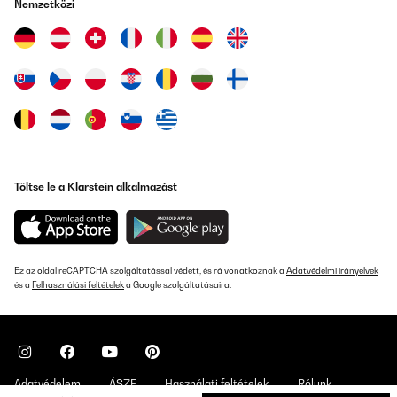
Nemzetközi
18/01/2025
Joli produit mais très très basique
Attention votre chaude
Aucun sav et aucune pièce détachées
Cela fait de ce four un produit jetable juste passée la garantie
Stephane
Fordítsd le
ELLENŐRZÖTT ÉRTÉKELÉS
Töltse le a Klarstein alkalmazást
14/10/2024
Le bouton de la minuterie est fragile et ne fonctionne pas il tourne
dans le vide
Ez az oldal reCAPTCHA szolgáltatással védett, és rá vonatkoznak a
Adatvédelmi irányelvek
Houria
és a
Felhasználási feltételek
a Google szolgáltatásaira.
Fordítsd le
ELLENŐRZÖTT ÉRTÉKELÉS
26/09/2024
Adatvédelem
ÁSZF
Használati feltételek
Rólunk