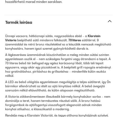
hozzáférhető marad minden sarokban.
Termék leírása
Ünnepi vacsora, hétköznapi sütés, nagycsaládos ebéd – a
Klarstein
Victoria
beépíthető sütő mindenre felkészült.
70 literes
sütőtérrel, 9
üzemmóddal és retró bronz részletekkel ez a készülék nemcsak megbízható
konyhastárs, hanem igazi szemet gyönyörködtető darab is.
A légkeveréses üzemmódnak köszönhetően a meleg minden sütési szinten
egyenletesen oszlik el – nem szükséges forgatni vagy átrendezni a tepsit. A
70 literes belső tér befogad egy egész karácsonyi libát, több teli tepsit
egyszerre, vagy akár egy pizzakövet is. A beépített grill ropogós eredményt
hoz gratináláshoz, pirításhoz és grillezéshez – mindenféle külön eszköz
nélkül.
A LED-es belső világítás egyenletesen megvilágítja a teljes sütőteret, így Ön
bármikor ellenőrizheti az ételt az ajtó kinyitása nélkül. A belső üvegajtó
szerszám nélkül eltávolítható, és külön alaposan megtisztítható.
A Victoria zökkenőmentesen illeszkedik bármely konyhabútor-sorba – nem
dominálja a teret, hanem természetes részévé válik. A bronz hatású
forgógombok és ajtófogantyú visszafogott eleganciát adnak minden
konyhai stílushoz, a klasszikustól a modernig.
Rendelje meg a Klarstein Victoriát, és tegye otthona konyhájának szívévé.