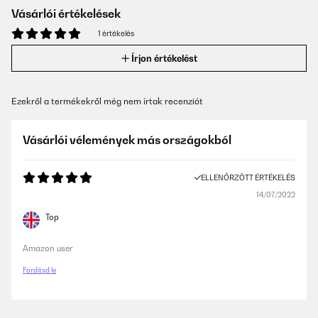
Vásárlói értékelések
1 értékelés
Írjon értékelést
Ezekről a termékekről még nem írtak recenziót
Vásárlói vélemények más országokból
ELLENŐRZÖTT ÉRTÉKELÉS
14/07/2022
Top
Amazon user
Fordítsd le