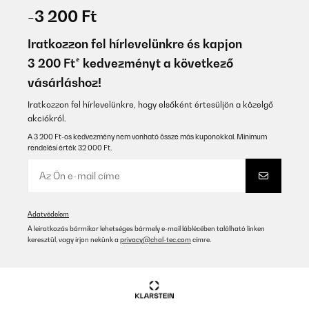
-3 200 Ft
Iratkozzon fel hírlevelünkre és kapjon
3 200 Ft* kedvezményt a következő
vásárláshoz!
Iratkozzon fel hírlevelünkre, hogy elsőként értesüljön a közelgő
akciókról.
A 3 200 Ft-os kedvezmény nem vonható össze más kuponokkal. Minimum
rendelési érték 32 000 Ft.
Adatvédelem
A leiratkozás bármikor lehetséges bármely e-mail láblécében található linken
keresztül, vagy írjon nekünk a
privacy@chal-tec.com
címre.