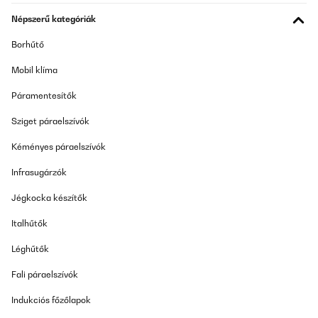
Népszerű kategóriák
Borhűtő
Mobil klíma
Páramentesítők
Sziget páraelszívók
Kéményes páraelszívók
Infrasugárzók
Jégkocka készítők
Italhűtők
Léghűtők
Fali páraelszívók
Indukciós főzőlapok