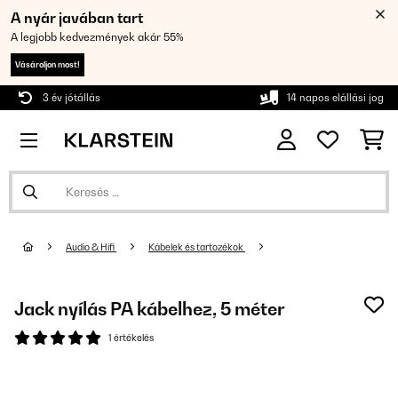
A nyár javában tart
A legjobb kedvezmények akár 55%
Vásároljon most!
3 év jótállás
14 napos elállási jog
Audio & Hifi
Kábelek és tartozékok
Jack nyílás PA kábelhez, 5 méter
1 értékelés