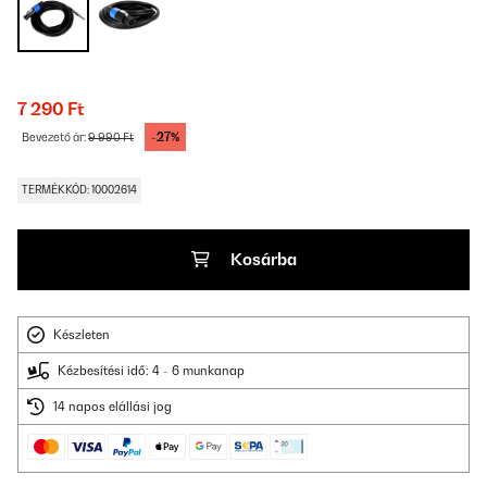
7 290 Ft
-27%
Bevezető ár:
9 990 Ft
TERMÉKKÓD: 10002614
Kosárba
Készleten
Kézbesítési idő: 4 - 6 munkanap
14 napos elállási jog