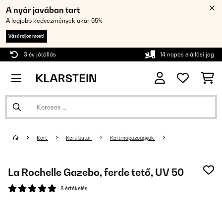
A nyár javában tart
A legjobb kedvezmények akár 55%
Vásároljon most!
3 év jótállás
14 napos elállási jog
Kert
Kerti bútor
Kerti napozóágyak
La Rochelle Gazebo, ferde tető, UV 50
8 értékelés