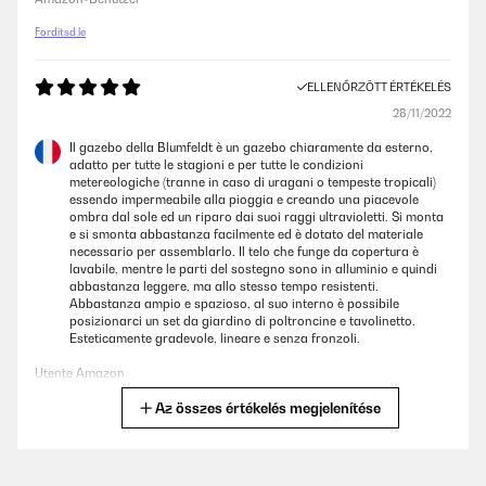
Fordítsd le
ELLENŐRZÖTT ÉRTÉKELÉS
28/11/2022
Il gazebo della Blumfeldt è un gazebo chiaramente da esterno,
adatto per tutte le stagioni e per tutte le condizioni
metereologiche (tranne in caso di uragani o tempeste tropicali)
essendo impermeabile alla pioggia e creando una piacevole
ombra dal sole ed un riparo dai suoi raggi ultravioletti. Si monta
e si smonta abbastanza facilmente ed è dotato del materiale
necessario per assemblarlo. Il telo che funge da copertura è
lavabile, mentre le parti del sostegno sono in alluminio e quindi
abbastanza leggere, ma allo stesso tempo resistenti.
Abbastanza ampio e spazioso, al suo interno è possibile
posizionarci un set da giardino di poltroncine e tavolinetto.
Esteticamente gradevole, lineare e senza fronzoli.
Utente Amazon
Az összes értékelés megjelenítése
Fordítsd le
ELLENŐRZÖTT ÉRTÉKELÉS