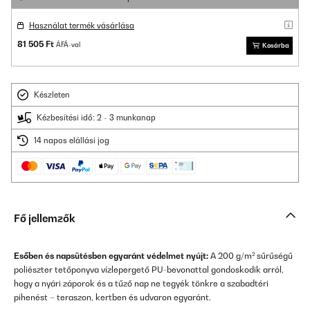
Használat termék vásárlása
81 505 Ft
ÁFÁ-val
Kosárba
Készleten
Kézbesítési idő: 2 - 3 munkanap
14 napos elállási jog
Fő jellemzők
Esőben és napsütésben egyaránt védelmet nyújt:
A 200 g/m² sűrűségű
poliészter tetőponyva vízlepergető PU-bevonattal gondoskodik arról,
hogy a nyári záporok és a tűző nap ne tegyék tönkre a szabadtéri
pihenést – teraszon, kertben és udvaron egyaránt.