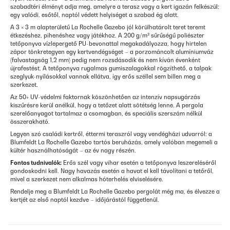
szabadtéri élményt adja meg, amelyre a terasz vagy a kert igazán felkészül:
egy valódi, esőtől, naptól védett helyiséget a szabad ég alatt.
A 3 × 3 m alapterületű La Rochelle Gazebo jól körülhatárolt teret teremt
étkezéshez, pihenéshez vagy játékhoz. A 200 g/m² sűrűségű poliészter
tetőponyva vízlepergető PU-bevonattal megakadályozza, hogy hirtelen
zápor tönkretegyen egy kertvendégséget – a porzománcolt alumíniumváz
(falvastagság 1,2 mm) pedig nem rozsdásodik és nem kíván évenként
újrafestést. A tetőponyva rugalmas gumiszalagokkal rögzíthető, a talpak
szeglyuk-nyílásokkal vannak ellátva, így erős széllel sem billen meg a
szerkezet.
Az 50+ UV-védelmi faktornak köszönhetően az intenzív napsugárzás
kiszűrésre kerül anélkül, hogy a tetőzet alatt sötétség lenne. A pergola
szerelőanyagot tartalmaz a csomagban, és speciális szerszám nélkül
összerakható.
Legyen szó családi kertről, éttermi teraszról vagy vendégházi udvarról: a
Blumfeldt La Rochelle Gazebo tartós beruházás, amely valóban megemeli a
kültér használhatóságát – az év nagy részén.
Fontos tudnivalók:
Erős szél vagy vihar esetén a tetőponyva leszereléséről
gondoskodni kell. Nagy havazás esetén a havat el kell távolítani a tetőről,
mivel a szerkezet nem alkalmas hóterhelés elviselésére.
Rendelje meg a Blumfeldt La Rochelle Gazebo pergolát még ma, és élvezze a
kertjét az első naptól kezdve – időjárástól függetlenül.