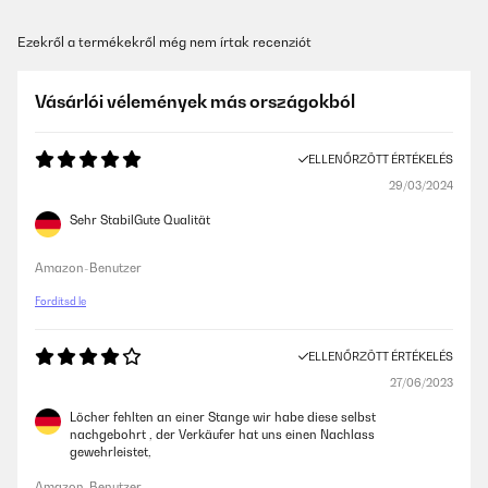
Ezekről a termékekről még nem írtak recenziót
Vásárlói vélemények más országokból
ELLENŐRZÖTT ÉRTÉKELÉS
29/03/2024
Sehr StabilGute Qualität
Amazon-Benutzer
Fordítsd le
ELLENŐRZÖTT ÉRTÉKELÉS
27/06/2023
Löcher fehlten an einer Stange wir habe diese selbst
nachgebohrt , der Verkäufer hat uns einen Nachlass
gewehrleistet,
Amazon-Benutzer