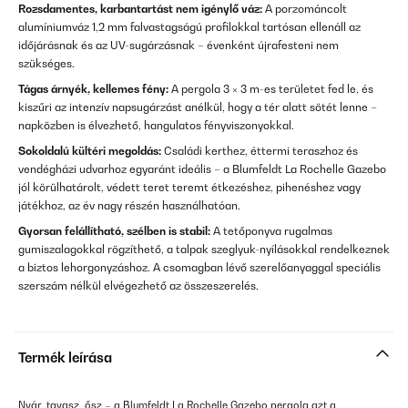
Rozsdamentes, karbantartást nem igénylő váz:
A porzománcolt
alumíniumváz 1,2 mm falvastagságú profilokkal tartósan ellenáll az
időjárásnak és az UV-sugárzásnak – évenként újrafesteni nem
szükséges.
Tágas árnyék, kellemes fény:
A pergola 3 × 3 m-es területet fed le, és
kiszűri az intenzív napsugárzást anélkül, hogy a tér alatt sötét lenne –
napközben is élvezhető, hangulatos fényviszonyokkal.
Sokoldalú kültéri megoldás:
Családi kerthez, éttermi teraszhoz és
vendégházi udvarhoz egyaránt ideális – a Blumfeldt La Rochelle Gazebo
jól körülhatárolt, védett teret teremt étkezéshez, pihenéshez vagy
játékhoz, az év nagy részén használhatóan.
Gyorsan felállítható, szélben is stabil:
A tetőponyva rugalmas
gumiszalagokkal rögzíthető, a talpak szeglyuk-nyílásokkal rendelkeznek
a biztos lehorgonyzáshoz. A csomagban lévő szerelőanyaggal speciális
szerszám nélkül elvégezhető az összeszerelés.
Termék leírása
Nyár, tavasz, ősz – a Blumfeldt La Rochelle Gazebo pergola azt a