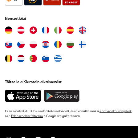
eine Schraube machte etwas Probleme.Da es sehr stabil sein soll,
werden enorm viele Schrauben benötigt, die vorliegen, aber mit
einem Imbus echt Zeit kosten.Die Stangen werden miteinander
verbunden und dann jeweils mit einige Schrauben fest
Nemzetközi
verbunden.Kleine Empfehlung: Akkuschrauber auf kleinster Stufe
und damit reindrehen... Hat einiges an Zeit erspart!►
Kaufempfehlung/Fazit: ️ Ansonsten richtig tolles Teil und von echt
guter Qualität.Danke fürs Lesen meiner Rezension, ich hoffe, ich
konnte dir damit bei deiner Kaufentscheidung helfen
Amazon-Benutzer
Fordítsd le
Töltse le a Klarstein alkalmazást
Ez az oldal reCAPTCHA szolgáltatással védett, és rá vonatkoznak a
Adatvédelmi irányelvek
és a
Felhasználási feltételek
a Google szolgáltatásaira.