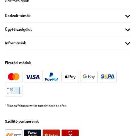
Gáz főzőlapok
19/08/2022
Meine Begeisterung fängt bei der Anleitung und den Einzelteilen
Kedvelt témák
an ; seltenst eine so gute Anleitung zum Aufbau des Pavillons
gesehen / gelesen; absolut 1 A. Auch jedes Teil des Pavillons ist
mit Buchstaben beschriftet, so dass beim Aufbau absolut nichts
Ügyfélszolgálat
mehr schief gehen kann. Die Qualität ist mega klasse und nach 1
Stunde stand der Pavillon. Er ist quasi Höhenverstellbar ; einfach
die 4 Beine noch drunter und er steht richtig hoch. Dazu die
Információk
Bilder . Jederzeit zu empfehlen.
Amazon-Benutzer
Fizetési módok
Fordítsd le
ELLENŐRZÖTT ÉRTÉKELÉS
18/08/2022
► Bewertung: Für unsere Terrasse hatten wir nach einer
Überdachtung geschaut und hatten diese dann gefunden, da sie
* Minden feltüntetett ár tartalmazza az áfát.
Optisch ganz gut passt!Wir haben recht viel in Grau/Anthrazit
und haben uns daher für diese hier entschieden.Vor allem
aufgrund der Schrägen nach vorne. Denn bei uns ist der Balkon
Szállító partnereink
genau dort knapp drüber lang und daher konnten wir kein
Pavillon nehmen, welches komplett eine gerade hat.Das Dach
hält selbst Regen ganz gut ab!Qualität ist völlig in Ordnung. Nur