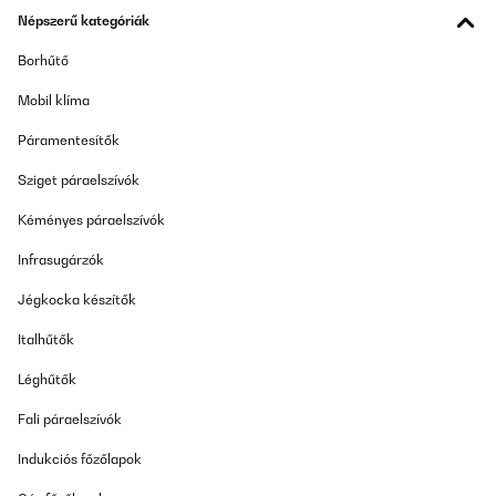
fuera pero la marca ofrece también otros colores.Algo que creo
Népszerű kategóriák
sea importante es ponerle un buen anclaje al suelo, sobretodo
para los días de viento. Yo he elegido algo comprándolo en una
Borhűtő
de estas tiendas que se dedican a productos de ferreterías pero
también en Amazon los podéis comprar. Eso si, mejor no dejarlo
Mobil klíma
fuera en invierno, por lo demás todo ha sido perfecto.
Usuario/a de amazon
Páramentesítők
Fordítsd le
Sziget páraelszívók
Kéményes páraelszívók
ELLENŐRZÖTT ÉRTÉKELÉS
07/09/2022
Infrasugárzók
Parfait, j'ai pris cette tonnelle pour la fin d'été. Elle est top et de
Jégkocka készítők
bonne qualité, l'installation est rapide et facile. La toile est bien
tendu et de bonne qualité pareil pour les tubes en aluminium. Je
Italhűtők
recommande cet article qui va durer dans le temps. Reçu en
parfait état toutes les pièces étaient présentes dans le carton !
Léghűtők
Utilisateur d'Amazon
Fali páraelszívók
Fordítsd le
Indukciós főzőlapok
ELLENŐRZÖTT ÉRTÉKELÉS