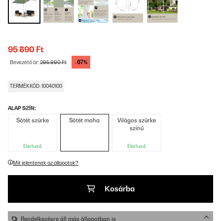
95 890 Ft
-67%
Bevezető ár:
295 990 Ft
TERMÉKKÓD: 10040100
ALAP SZÍN:
Sötét szürke
Sötét moha
Világos szürke
színű
Elérhető
Elérhető
Mit jelentenek az állapotok?
Kosárba
Rendelkezésre áll más állapotban is