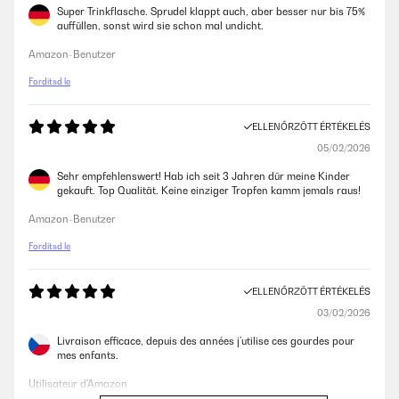
Super Trinkflasche. Sprudel klappt auch, aber besser nur bis 75%
auffüllen, sonst wird sie schon mal undicht.
Amazon-Benutzer
Fordítsd le
ELLENŐRZÖTT ÉRTÉKELÉS
05/02/2026
Sehr empfehlenswert! Hab ich seit 3 Jahren dür meine Kinder
gekauft. Top Qualität. Keine einziger Tropfen kamm jemals raus!
Amazon-Benutzer
Fordítsd le
ELLENŐRZÖTT ÉRTÉKELÉS
03/02/2026
Livraison efficace, depuis des années j’utilise ces gourdes pour
mes enfants.
Utilisateur d'Amazon