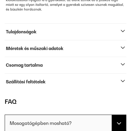
kialakításával nyűgözi le a gyerekeket: az élénk színek és a játékos logó
miatt ez egy olyan italtartó, amelyet a gyerekek szívesen visznek magukkal,
és büszkén hordoznak.
Tulajdonságok
Méretek és műszaki adatok
Csomag tartalma
Szállítási feltételek
FAQ
Mosogatógépben mosható?