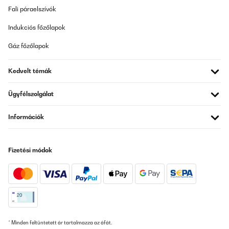
ELLENŐRZÖTT ÉRTÉKELÉS
Fali páraelszívók
26/12/2025
Indukciós főzőlapok
Artikel wie beschrieben alles prima.Schnelle Lieferung.Nur leider
waren die Adressaufkleber auf die OVP geklebt und nur sehr
Gáz főzőlapok
schwer zu entfernen. Das ist nicht so schön, insbesondere wenn
man den Artikel verschenken möchte.
Kedvelt témák
Amazon-Benutzer
Fordítsd le
Ügyfélszolgálat
ELLENŐRZÖTT ÉRTÉKELÉS
Információk
22/12/2025
Sehr robust und selbsterklärend. Kind hat es sofort verstanden
Fizetési módok
damit um zu gehen Qualität ist top. Richtig verschlossen ist Sie
absolut dicht. Ich kann die Trinkflasche empfehlen! Die Leicht
Handhabung und sehr gute Qualität haben überzeugt.
Amazon-Benutzer
Fordítsd le
* Minden feltüntetett ár tartalmazza az áfát.
ELLENŐRZÖTT ÉRTÉKELÉS