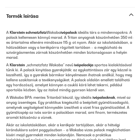
Termék leírása
A
Klarstein schmatzfatz
Wakaba
ivópalack
ideális társ a mindennapokra. A
palack kellemesen könnyű marad. A Tritan anyagnak köszönhetően 350 ml-
es űrtartalma ellenére mindössze 115 g-ot nyom. Akár az iskolatáskában, a
hátizsákban vagy a kerékpárra rögzített tartóban – a megbízható és
szivárgásmentes zárnak köszönhetően minden biztonságosan a helyén
marad.
A
Klarstein
„schmatzfatz Wakaba” nevű
ivópalackja
sportos kialakításával
tűnik ki. A palack kinyitása gyerekjáték: az egykattintásos zár egy kézzel is
kezelhető, így a gyerekek bármikor kényelmesen ihatnak anélkül, hogy meg
kellene szakítaniuk a tevékenységüket. A palack oldalán emellett található
egy hordozószíj, amelyet könnyen a csukló köré lehet tekerni, például
sportolás közben. Így az italod mindig gyorsan kéznél van.
A Wakaba BPA-mentes Tritanból készül, így ideális
ivópalacknak
, mivel az
anyag ízsemleges. Egy praktikus kiegészítő a beépített gyümölcsadagoló,
amelynek segítségével könnyedén ízesítheti a vizet friss gyümölcsökkel. A
gyümölcspép az ivás során a palackban marad, ami finom, természetes
aromát kölcsönöz a víznek.
Akár az iskolatáskában, akár a kerékpár tartójában, akár a hétvégi
kirándulásra szánt poggyászban – a Wakaba vizes palack megbízhatóan
kíséri majd gyermekét minden kalandján. Nemcsak a praktikus