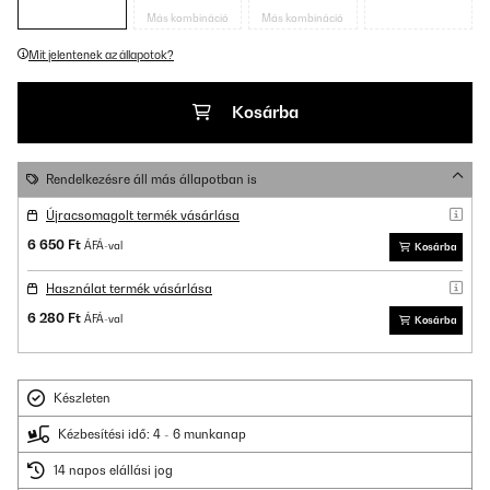
Más kombináció
Más kombináció
Mit jelentenek az állapotok?
Kosárba
Rendelkezésre áll más állapotban is
Újracsomagolt termék vásárlása
6 650 Ft
ÁFÁ-val
Kosárba
Használat termék vásárlása
6 280 Ft
ÁFÁ-val
Kosárba
Készleten
Kézbesítési idő: 4 - 6 munkanap
14 napos elállási jog