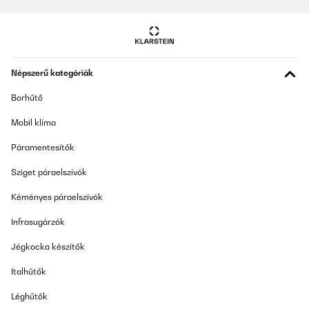
ELLENŐRZÖTT ÉRTÉKELÉS
15/01/2026
Tolle Trinkflasche, fühlt sich wertig an und ist dicht. Riecht auch
nicht und fühlt sich gut an. Meinem Sohn gefällt sie sehr gut. Das
Népszerű kategóriák
ist unsere zweite, nachdem eine verloren gegangen ist, die alte
war nach zwei Jahren hartem Schulalltag aber noch perfekt.
Borhűtő
Amazon-Benutzer
Mobil klíma
Fordítsd le
Páramentesítők
ELLENŐRZÖTT ÉRTÉKELÉS
Sziget páraelszívók
28/12/2025
Kéményes páraelszívók
Die Flasche ist super für Kinder: absolut auslaufsicher, leicht zu
öffnen und auch zu reinigen. Außerdem sieht sie modern und
Infrasugárzók
hochwertig aus - mein Neffe nutzt Sie täglich gern. Klare
Empfehlung
Jégkocka készítők
Amazon-Benutzer
Italhűtők
Fordítsd le
Léghűtők