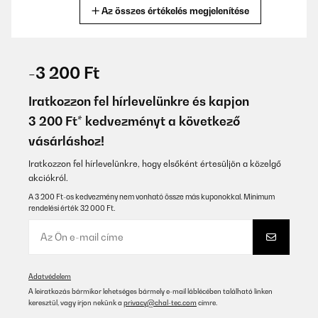
Az összes értékelés megjelenítése
Fordítsd le
ELLENŐRZÖTT ÉRTÉKELÉS
29/01/2026
-3 200 Ft
Super Flasche und auch nicht die erste die ich davon gekauft
habe. Super Preisleistungs-Verhältnis. Und für mich am
Iratkozzon fel hírlevelünkre és kapjon
wichtigsten: die Flasche lässt sich einfach und vollständig
3 200 Ft* kedvezményt a következő
reinigen ohne erstmal aufwendig zerlegt werden zu müssen!
vásárláshoz!
Amazon-Benutzer
Iratkozzon fel hírlevelünkre, hogy elsőként értesüljön a közelgő
Fordítsd le
akciókról.
A 3 200 Ft-os kedvezmény nem vonható össze más kuponokkal. Minimum
ELLENŐRZÖTT ÉRTÉKELÉS
rendelési érték 32 000 Ft.
15/01/2026
Super. Läuft nicht aus und grösse ist perfekt für die Schule und
Kindergarten
Amazon-Benutzer
Adatvédelem
A leiratkozás bármikor lehetséges bármely e-mail láblécében található linken
Fordítsd le
keresztül, vagy írjon nekünk a
privacy@chal-tec.com
címre.