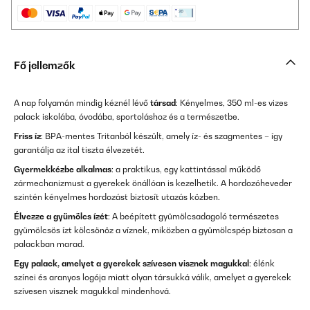
Fő jellemzők
A nap folyamán mindig kéznél lévő
társad
: Kényelmes, 350 ml-es vizes
palack iskolába, óvodába, sportoláshoz és a természetbe.
Friss íz
: BPA-mentes Tritanból készült, amely íz- és szagmentes – így
garantálja az ital tiszta élvezetét.
Gyermekkézbe alkalmas
: a praktikus, egy kattintással működő
zármechanizmust a gyerekek önállóan is kezelhetik. A hordozóheveder
szintén kényelmes hordozást biztosít utazás közben.
Élvezze a gyümölcs ízét
: A beépített gyümölcsadagoló természetes
gyümölcsös ízt kölcsönöz a víznek, miközben a gyümölcspép biztosan a
palackban marad.
Egy palack, amelyet a gyerekek szívesen visznek magukkal
: élénk
színei és aranyos logója miatt olyan társukká válik, amelyet a gyerekek
szívesen visznek magukkal mindenhová.