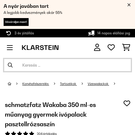
A nyár javában tart
A legjobb kedvezmények akár 55%
Vásároljon most!
3 év jótállás
14 napos elállási jog
Konyhafelszerelés
Tartozékok
Vízespalackok
schmatzfatz Wakaba 350 ml-es
műanyag gyermek ivópalack
pasztellrózsaszín
204 értékelés