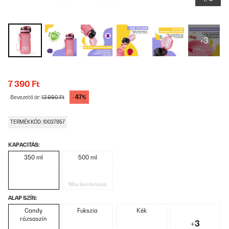
+3
7 390 Ft
-47%
Bevezető ár:
13 990 Ft
TERMÉKKÓD: 10037957
KAPACITÁS:
350 ml
500 ml
Más kombináció
ALAP SZÍN:
Candy
Fukszia
Kék
rózsaszín
+3