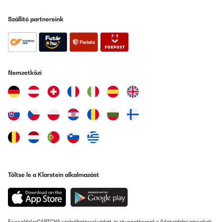
21/12/2025
Szállító partnereink
Wir verwenden die Schmatzfatz-Trinkflasche seit einigen Tagen
für unsere 7-jährige Tochter, sowohl zuhause als auch in der
Schule. Die Flasche liegt gut in kleinen Kinderhänden, lässt sich
leicht öffnen und schließen und unsere Tochter kommt damit sehr
gut zurecht.Besonders positiv ist die dichte Verschlusskappe:
Bisher ist kein Saft oder Wasser ausgelaufen, auch wenn die
Flasche einmal in der Tasche verrutscht. Die Reinigung ist
Nemzetközi
ebenfalls unkompliziert – alle Teile lassen sich schnell
auseinandernehmen und problemlos in der Spülmaschine
reinigen.Das Material wirkt robust und langlebig. Auch wenn die
Flasche mal herunterfällt, gibt es bisher keine Beschädigungen.
Der Trinkaufsatz ist hygienisch abgedeckt und für Kinder einfach
zu benutzen.Ein kleiner Hinweis: Sehr dickflüssige Getränke wie
Smoothies lassen sich etwas schwerer trinken, ansonsten gibt es
keine Einschränkungen.Fazit:Eine durchdachte, robuste
Trinkflasche, die sich gut für Kinder eignet. Sie ist leicht,
auslaufsicher und pflegeleicht – ideal für den Schulaltag oder
zuhause. Für Familien, die eine zuverlässige Kindertrinkflasche
suchen, klare Empfehlung.
Töltse le a Klarstein alkalmazást
Amazon-Benutzer
Fordítsd le
ELLENŐRZÖTT ÉRTÉKELÉS
Ez az oldal reCAPTCHA szolgáltatással védett, és rá vonatkoznak a
Adatvédelmi irányelvek