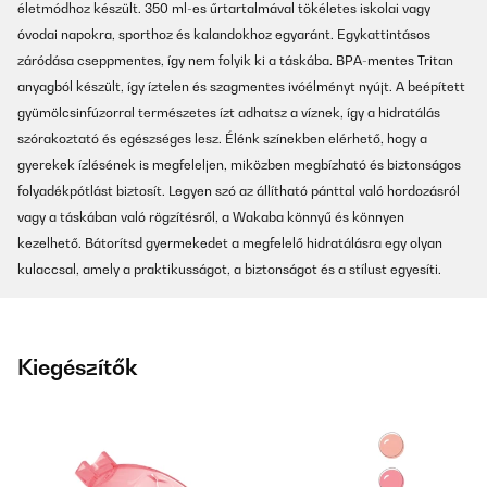
életmódhoz készült. 350 ml-es űrtartalmával tökéletes iskolai vagy
óvodai napokra, sporthoz és kalandokhoz egyaránt. Egykattintásos
záródása cseppmentes, így nem folyik ki a táskába. BPA-mentes Tritan
anyagból készült, így íztelen és szagmentes ivóélményt nyújt. A beépített
gyümölcsinfúzorral természetes ízt adhatsz a víznek, így a hidratálás
szórakoztató és egészséges lesz. Élénk színekben elérhető, hogy a
gyerekek ízlésének is megfeleljen, miközben megbízható és biztonságos
folyadékpótlást biztosít. Legyen szó az állítható pánttal való hordozásról
vagy a táskában való rögzítésről, a Wakaba könnyű és könnyen
kezelhető. Bátorítsd gyermekedet a megfelelő hidratálásra egy olyan
kulaccsal, amely a praktikusságot, a biztonságot és a stílust egyesíti.
Kiegészítők