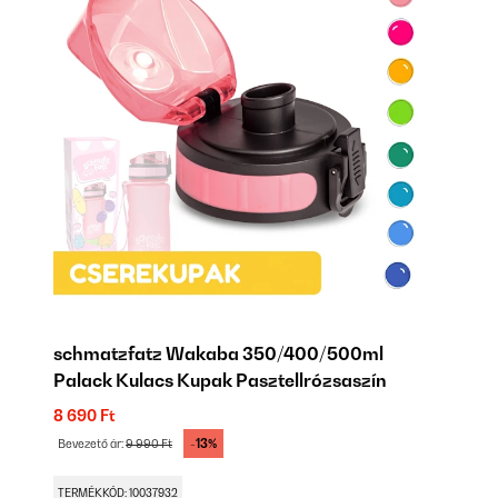
schmatzfatz Wakaba 350/400/500ml
Palack Kulacs Kupak Pasztellrózsaszín
8 690 Ft
-13%
Bevezető ár:
9 990 Ft
TERMÉKKÓD: 10037932