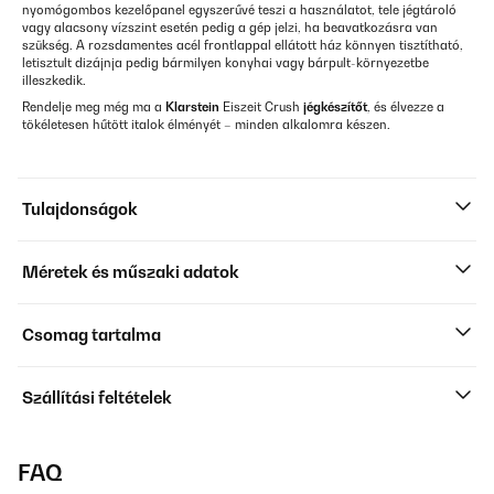
nyomógombos kezelőpanel egyszerűvé teszi a használatot, tele jégtároló
vagy alacsony vízszint esetén pedig a gép jelzi, ha beavatkozásra van
szükség. A rozsdamentes acél frontlappal ellátott ház könnyen tisztítható,
letisztult dizájnja pedig bármilyen konyhai vagy bárpult-környezetbe
illeszkedik.
Rendelje meg még ma a
Klarstein
Eiszeit Crush
jégkészítőt
, és élvezze a
tökéletesen hűtött italok élményét – minden alkalomra készen.
Tulajdonságok
Méretek és műszaki adatok
Csomag tartalma
Szállítási feltételek
FAQ