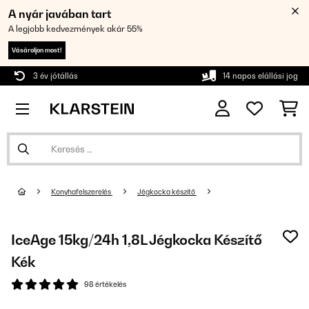
A nyár javában tart
A legjobb kedvezmények akár 55%
Vásároljon most!
3 év jótállás
14 napos elállási jog
Konyhafelszerelés
Jégkocka készítő
IceAge 15kg/24h 1,8L Jégkocka Készítő
Kék
98 értékelés