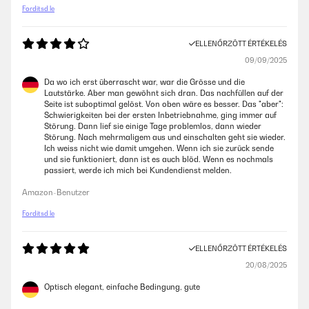
Fordítsd le
ELLENŐRZÖTT ÉRTÉKELÉS
09/09/2025
Da wo ich erst überrascht war, war die Grösse und die
Lautstärke. Aber man gewöhnt sich dran. Das nachfüllen auf der
Seite ist suboptimal gelöst. Von oben wäre es besser. Das "aber":
Schwierigkeiten bei der ersten Inbetriebnahme, ging immer auf
Störung. Dann lief sie einige Tage problemlos, dann wieder
Störung. Nach mehrmaligem aus und einschalten geht sie wieder.
Ich weiss nicht wie damit umgehen. Wenn ich sie zurück sende
und sie funktioniert, dann ist es auch blöd. Wenn es nochmals
passiert, werde ich mich bei Kundendienst melden.
Amazon-Benutzer
Fordítsd le
ELLENŐRZÖTT ÉRTÉKELÉS
20/08/2025
Optisch elegant, einfache Bedingung, gute