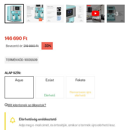
+3
146 690 Ft
-33%
Bevezető ár:
219 990 Ft
TERMÉKKÓD: 10035509
ALAP SZÍN:
Aqua
Ezüst
Fekete
Hamarosan újra
Elérhető
elérhető
Mit jelentenek az állapotok?
Elérhetőség emlékeztető
Adja meg e-mail címét, és értesítjük, amikor a termék újra elérhető lesz.