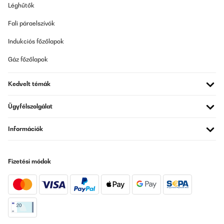
Léghűtők
Ich habe das Problem das bei der Wasser Abgabe Partikel im
Wasser schwimmen. Wenn ich die Eiswürfel schmelzen lasse ist
Fali páraelszívók
da nichts drinn. Ich habe schon ganz oft gespült und verwende
gefiltertes Wasser. Was kann ich noch tun?
Indukciós főzőlapok
Carmen
Gáz főzőlapok
Fordítsd le
Kedvelt témák
ELLENŐRZÖTT ÉRTÉKELÉS
01/06/2025
Ügyfélszolgálat
Machine que j'ai depuis 3 mois , elle fuit de partout je suis obligé
de remplir sans arrêt ,
Információk
pendant notre absence un week-end nous sommes rentré et le
plan de travail et le sol de la cuisine était inondé d'eau , c'est très
très chère pour un produit qui ne fonctionne pas du tout ,
C'EST À FUIRE
Fizetési módok
il faut pas mettre d'étoile surtout pas
Suna
Fordítsd le
ELLENŐRZÖTT ÉRTÉKELÉS