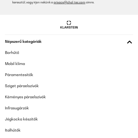
keresztül, vagy írjon nekünk a
privacy@chal-tec.com
címre.
ELLENŐRZÖTT ÉRTÉKELÉS
20/06/2025
Wir sind mit dieser tollen Eismaschine sehr zufrieden . Eiswürfeln
kein oder Groß und auch Crushed Ice funktionieren tadellos . Wir
haben sie jetzt seit 3 Wochen und sind sehr zufrieden . Der
nächste heiße Sommer kann kommen.
Népszerű kategóriák
Amazon-Benutzer
Borhűtő
Fordítsd le
Mobil klíma
ELLENŐRZÖTT ÉRTÉKELÉS
Páramentesítők
19/06/2025
Sziget páraelszívók
Highly recommended.
Kéményes páraelszívók
Amazon user
Infrasugárzók
Fordítsd le
Jégkocka készítők
ELLENŐRZÖTT ÉRTÉKELÉS
Italhűtők
18/06/2025