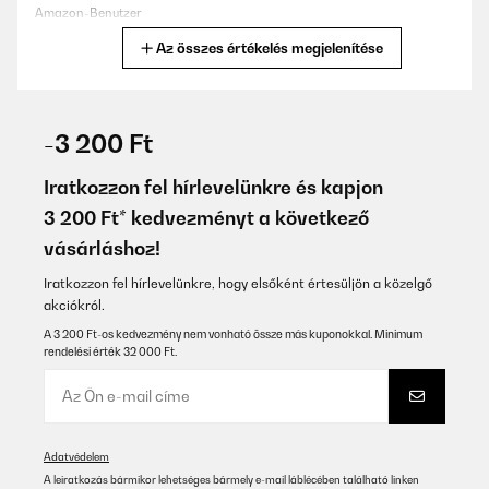
Amazon-Benutzer
Az összes értékelés megjelenítése
Fordítsd le
ELLENŐRZÖTT ÉRTÉKELÉS
14/08/2025
-3 200 Ft
Leider zu groß für ein Privathaushalt ansonsten top
Iratkozzon fel hírlevelünkre és kapjon
Amazon-Benutzer
3 200 Ft* kedvezményt a következő
vásárláshoz!
Fordítsd le
Iratkozzon fel hírlevelünkre, hogy elsőként értesüljön a közelgő
ELLENŐRZÖTT ÉRTÉKELÉS
akciókról.
23/07/2025
A 3 200 Ft-os kedvezmény nem vonható össze más kuponokkal. Minimum
rendelési érték 32 000 Ft.
Sehr gutes Gerät. Schnelle und perfekte Eisproduktion schon
nach Minuten. Sehr zu empfehlen!
Amazon-Benutzer
Fordítsd le
Adatvédelem
A leiratkozás bármikor lehetséges bármely e-mail láblécében található linken