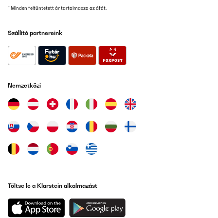
* Minden feltüntetett ár tartalmazza az áfát.
01/06/2025
Machine que j'ai depuis 3 mois , elle fuit de partout je suis obligé
Szállító partnereink
de remplir sans arrêt ,
pendant notre absence un week-end nous sommes rentré et le
plan de travail et le sol de la cuisine était inondé d'eau , c'est très
très chère pour un produit qui ne fonctionne pas du tout ,
C'EST À FUIRE
il faut pas mettre d'étoile surtout pas
Nemzetközi
Suna
Fordítsd le
ELLENŐRZÖTT ÉRTÉKELÉS
02/03/2025
J'ai cette machine depuis 3 ans et après maintes fuites résolu au
fur et a mesure sa fait 3 mois qu'elle ne fabrique plus de glacons
... J'ai regardé de partout et après une longue période
débrancher elle va ce remettre a marcher quelques heures ... Bref
j'abandonne ... Cher pour une machine qui a fait 3ans ...
Töltse le a Klarstein alkalmazást
Seb
Fordítsd le