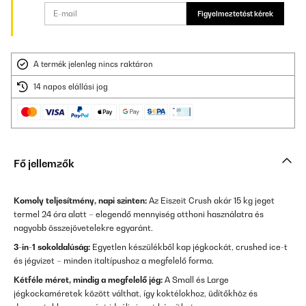
Figyelmeztetést kérek
A termék jelenleg nincs raktáron
14 napos elállási jog
Fő jellemzők
Komoly teljesítmény, napi szinten:
Az Eiszeit Crush akár 15 kg jeget
termel 24 óra alatt – elegendő mennyiség otthoni használatra és
nagyobb összejövetelekre egyaránt.
3-in-1 sokoldalúság:
Egyetlen készülékből kap jégkockát, crushed ice-t
és jégvizet – minden italtípushoz a megfelelő forma.
Kétféle méret, mindig a megfelelő jég:
A Small és Large
jégkockaméretek között válthat, így koktélokhoz, üdítőkhöz és