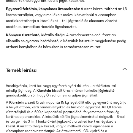
desszertekhez egyaránt ideális jeget készíthet.
Egyszerű feltöltés, kényelmes üzemeltetés:
A vizet kézzel töltheti az 1,8
literes tartályba, vagy a mellékelt csővel közvetlenül a vízcsaphoz
csatlakoztathatja a készüléket – teli jégtároló és alacsony vízszint
esetén automatikus riasztás figyelmeztet.
Könnyen tisztítható, időtálló dizájn:
A rozsdamentes acél frontlap
ellenálló és gyorsan letörölhető, a készülék letisztult megjelenése pedig
otthoni konyhában és bárpulton is természetesen mutat.
Termék leírása
Vendégvárás, kerti buli vagy egy forró nyári délután – a tökéletes ital
mindig jéghideg. A
Klarstein
Eiszeit Crush háromfunkciós
jégkészítő
gondoskodik arról, hogy Ön soha ne maradjon jég nélkül.
A
Klarstein
Eiszeit Crush naponta 15 kg jeget állít elő, így egyaránt megállja
a helyét otthon, kerti rendezvényeken és bulikban egyaránt. Az 1,8 literes
víztartályból és a 600 g kapacitású jégtárolóból folyamatosan friss jég
kerülhet a poharakba. A készülék kétféle jégkockamérettel dolgozik – Small
és Large – és 3-in-1 funkcióként jégkockát, crushed ice-t és jégvizet is
készít. A vizet tölthetjük kézzel, vagy a mellékelt csővel egyenesen a
vízcsaphoz csatlakoztathatjuk. Az áttekinthető LCD-kijelző és a