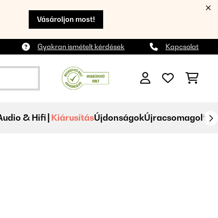
Vásároljon most!
Gyakran ismételt kérdések
Kapcsolat
Audio & Hifi
Kiárusítás
Újdonságok
Újracsomagolt