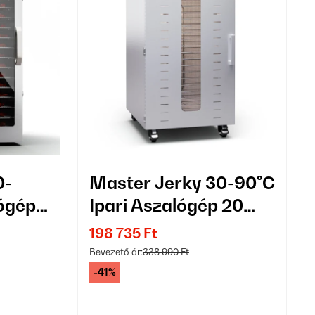
0-
Master Jerky 30-90°C
lógép
Ipari Aszalógép 20
Tálcás Ezüst
198 735 Ft
Bevezető ár:
338 990 Ft
-41%