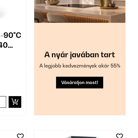
0-90°C
 40
A nyár javában tart
A legjobb kedvezmények akár 55%
Vásároljon most!