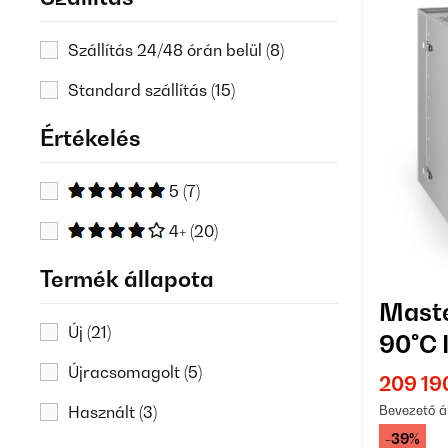
Szállítás 24/48 órán belül
(8)
Standard szállítás
(15)
Értékelés
5
(7)
4+
(20)
Termék állapota
Maste
Új
(21)
90°C 
16 Tá
Újracsomagolt
(5)
209 19
Bevezető á
Használt
(3)
-39%