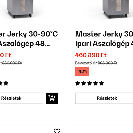
r Jerky 30-90°C
Master Jerky 3
 Aszalógép 48
Ipari Aszalógép
s Ezüst
Tálcás Ezüst
0 Ft
460 890 Ft
r:
836 990 Ft
Bevezető ár:
803 990 Ft
-42%
Részletek
Részletek