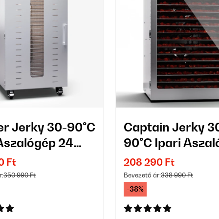
r Jerky 30-90°C
Captain Jerky 3
 Aszalógép 24
90°C Ipari Asza
s Ezüst
20 Tálcás Ezüst
0 Ft
208 290 Ft
r:
350 990 Ft
Bevezető ár:
338 990 Ft
-38%