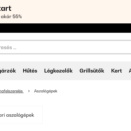
tart
 akár 55%
gárzók
Hűtés
Légkezelők
Grillsütők
Kert
afelszerelés
Aszalógépek
ari aszalógépek