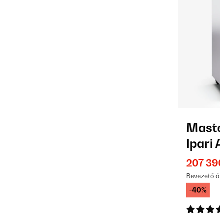
Maste
Ipari
Tálcá
207 39
Bevezető á
-40%