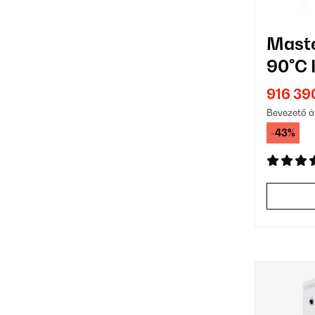
Maste
90°C 
24 Tá
916 39
Bevezető á
-43%