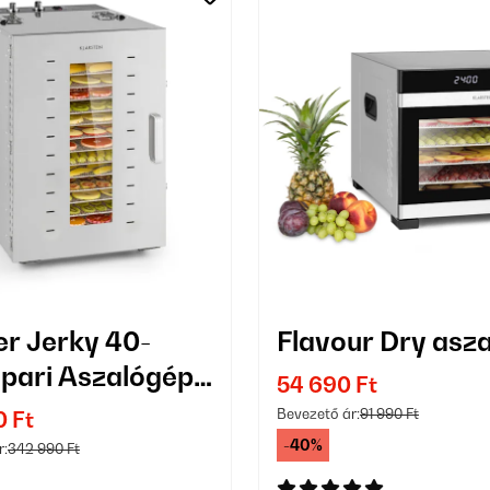
r Jerky 40-
Flavour Dry asz
Ipari Aszalógép
54 690 Ft
lcás Ezüst
Bevezető ár:
91 990 Ft
0 Ft
-40%
r:
342 990 Ft