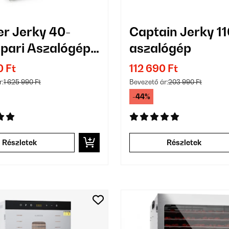
r Jerky 40-
Captain Jerky 11
Ipari Aszalógép
aszalógép
lcás Ezüst
0 Ft
112 690 Ft
r:
1 625 990 Ft
Bevezető ár:
203 990 Ft
-44%
Részletek
Részletek