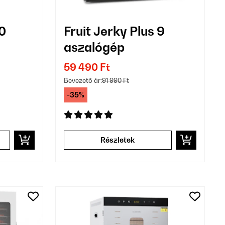
0
Fruit Jerky Plus 9
aszalógép
59 490 Ft
Bevezető ár:
91 990 Ft
-35%
Részletek