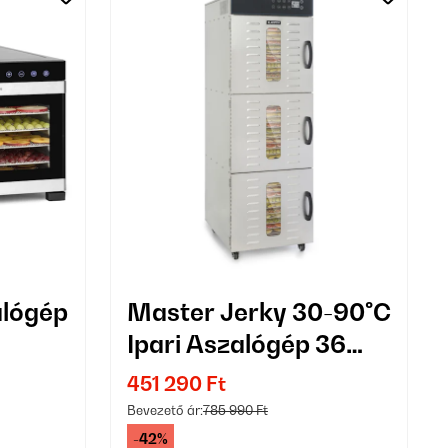
alógép
Master Jerky 30-90°C
Ipari Aszalógép 36
Tálcás Ezüst
451 290 Ft
Bevezető ár:
785 990 Ft
-42%