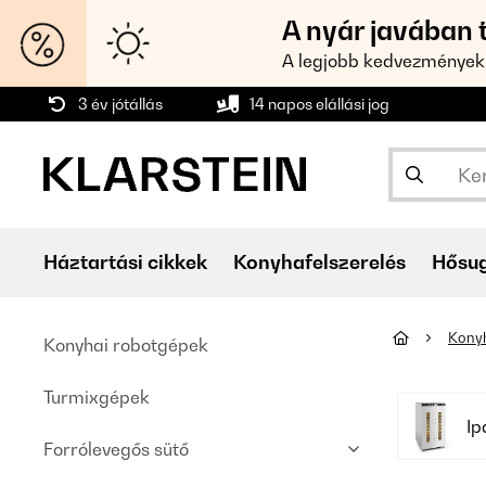
A nyár javában 
A legjobb kedvezmények
3 év jótállás
14 napos elállási jog
Háztartási cikkek
Konyhafelszerelés
Hősu
Konyh
Konyhai robotgépek
Turmixgépek
Ip
Forrólevegős sütő