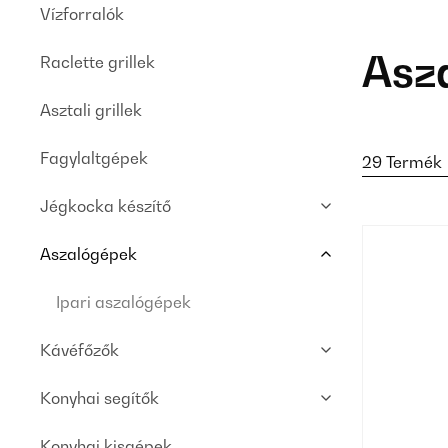
Vízforralók
Asz
Raclette grillek
Asztali grillek
Fagylaltgépek
29 Termék
Jégkocka készítő
Aszalógépek
Ipari aszalógépek
Kávéfőzők
Konyhai segítők
Konyhai kisgépek