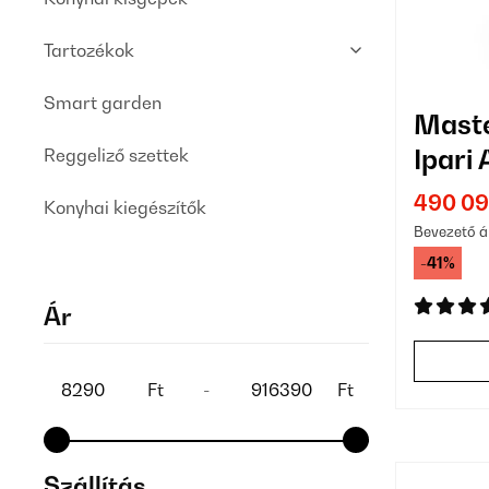
Tartozékok
Smart garden
Maste
Ipari
Reggeliző szettek
Tálcá
490 09
Konyhai kiegészítők
Bevezető á
-41%
Ár
Ft
-
Ft
Szállítás