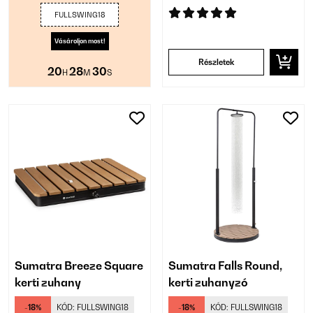
FULLSWING18
Vásároljon most!
Részletek
20
28
29
H
M
S
Sumatra Breeze Square
Sumatra Falls Round,
kerti zuhany
kerti zuhanyzó
-18%
KÓD:
FULLSWING18
-18%
KÓD:
FULLSWING18