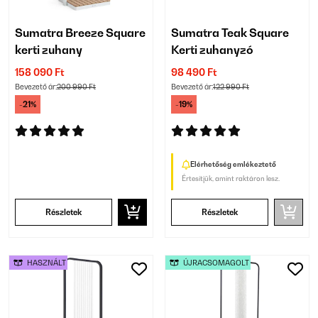
Sumatra Breeze Square
Sumatra Teak Square
kerti zuhany
Kerti zuhanyzó
158 090 Ft
98 490 Ft
Bevezető ár:
200 990 Ft
Bevezető ár:
122 990 Ft
-21%
-19%
Elérhetőség emlékeztető
Értesítjük, amint raktáron lesz.
Részletek
Részletek
HASZNÁLT
ÚJRACSOMAGOLT