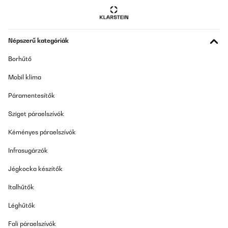
Népszerű kategóriák
Borhűtő
Mobil klíma
Páramentesítők
Sziget páraelszívók
Kéményes páraelszívók
Infrasugárzók
Jégkocka készítők
Italhűtők
Léghűtők
Fali páraelszívók