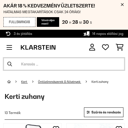
AKÁR 18 % KEDVEZMÉNY ÜZLETSZERTE!
HATALMAS MEGTAKARÍTÁSOK CSAK 24 ÓRÁIG!
Vásároljon
20
28
29
FULLSWING18
H
M
S
most!
3 év jótállás
14 napos elállási jog
Kert
Öntözőrendszerek & Növények
Kerti zuhany
Kerti zuhany
Szűrés és rendezés
13 Termék