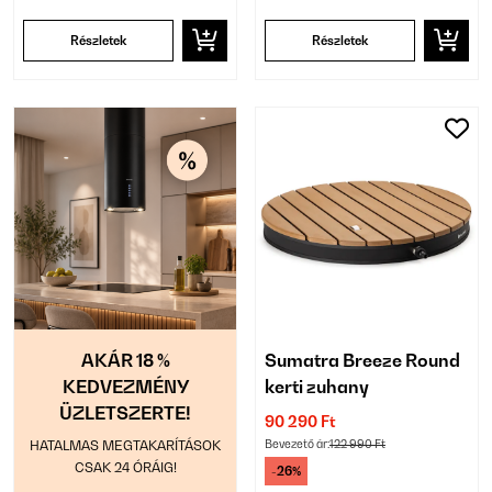
Részletek
Részletek
AKÁR 18 %
Sumatra Breeze Round
KEDVEZMÉNY
kerti zuhany
ÜZLETSZERTE!
90 290 Ft
HATALMAS MEGTAKARÍTÁSOK
Bevezető ár:
122 990 Ft
CSAK 24 ÓRÁIG!
-26%