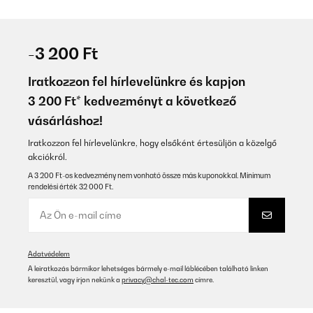
-3 200 Ft
Iratkozzon fel hírlevelünkre és kapjon
3 200 Ft* kedvezményt a következő
vásárláshoz!
Iratkozzon fel hírlevelünkre, hogy elsőként értesüljön a közelgő
akciókról.
A 3 200 Ft-os kedvezmény nem vonható össze más kuponokkal. Minimum
rendelési érték 32 000 Ft.
Adatvédelem
A leiratkozás bármikor lehetséges bármely e-mail láblécében található linken
keresztül, vagy írjon nekünk a
privacy@chal-tec.com
címre.