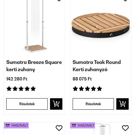
Sumatra Breeze Square
Sumatra Teak Round
kerti zuhany
Kerti zuhanyzó
142 280 Ft
88 075 Ft
Részletek
Részletek
HASZNÁLT
HASZNÁLT