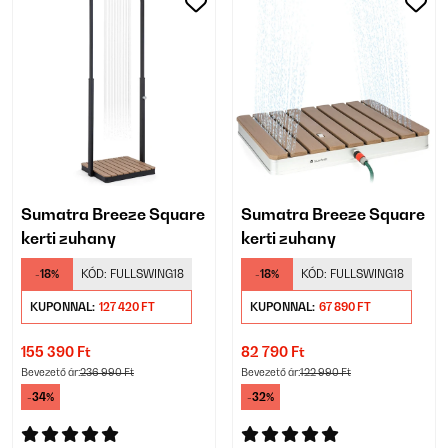
Sumatra Breeze Square
Sumatra Breeze Square
kerti zuhany
kerti zuhany
-18%
KÓD:
FULLSWING18
-18%
KÓD:
FULLSWING18
KUPONNAL:
127 420 FT
KUPONNAL:
67 890 FT
155 390 Ft
82 790 Ft
Bevezető ár:
236 990 Ft
Bevezető ár:
122 990 Ft
-34%
-32%