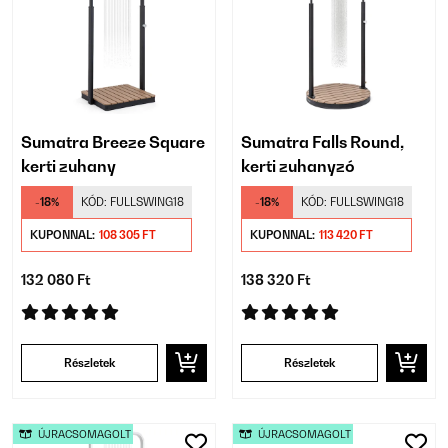
Sumatra Breeze Square
Sumatra Falls Round,
kerti zuhany
kerti zuhanyzó
-18%
KÓD:
FULLSWING18
-18%
KÓD:
FULLSWING18
KUPONNAL:
108 305 FT
KUPONNAL:
113 420 FT
132 080 Ft
138 320 Ft
Részletek
Részletek
ÚJRACSOMAGOLT
ÚJRACSOMAGOLT