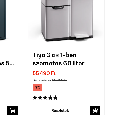
Tiyo 3 az 1-ben
es 50
szemetes 60 liter
55 490 Ft
Bevezető ár:
60 290 Ft
-7%
Részletek