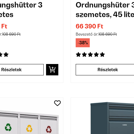
ngshütter 3
Ordnungshüter 3
etes
szemetes, 45 lit
 Ft
66 390 Ft
r:
108 690 Ft
Bevezető ár:
108 690 Ft
-38%
Részletek
Részletek