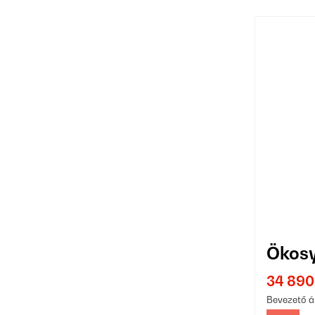
Ökosy
34 890
Bevezető á