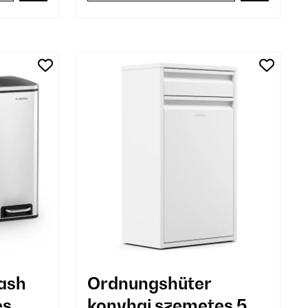
ash
Ordnungshüter
es
konyhai szemetes 50