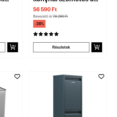
L
56 590 Ft
Bevezető ár:
79 290 Ft
-28%
Részletek