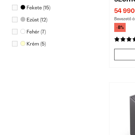
Fekete
(15)
54 990
Bevezető á
Ezüst
(12)
-8%
Fehér
(7)
Krém
(5)