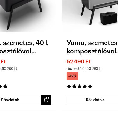
 szemetes, 40 l,
Yuma, szemetes, 
sztálóval
komposztálóval
t
együtt
 Ft
52 490 Ft
r:
60 290 Ft
Bevezető ár:
60 290 Ft
-12%
Részletek
Részletek