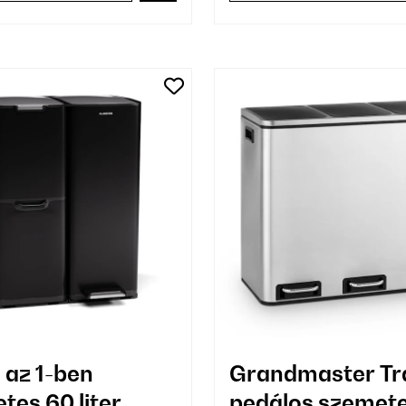
 az 1-ben
Grandmaster Tr
tes 60 liter
pedálos szemet