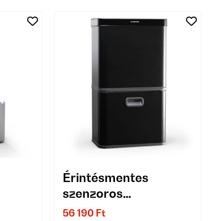
Érintésmentes
szenzoros
l
szemétkosár 56 l
56 190 Ft