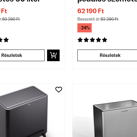
kuka
 Ft
62 190 Ft
r:
60 290 Ft
Bevezető ár:
82 290 Ft
-24%
Részletek
Részletek