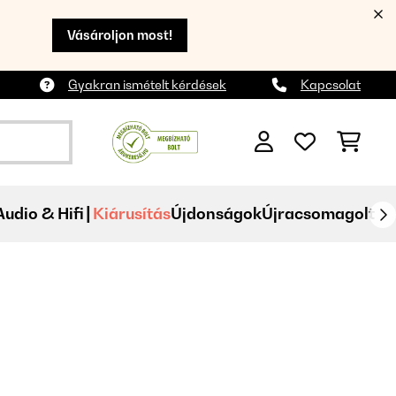
Vásároljon most!
Gyakran ismételt kérdések
Kapcsolat
Audio & Hifi
Kiárusítás
Újdonságok
Újracsomagolt