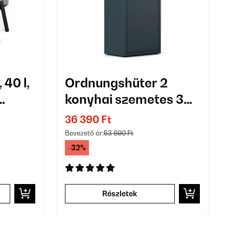
40 l,
Ordnungshüter 2
konyhai szemetes 36
L
36 390 Ft
Bevezető ár:
53 690 Ft
-32%
Részletek