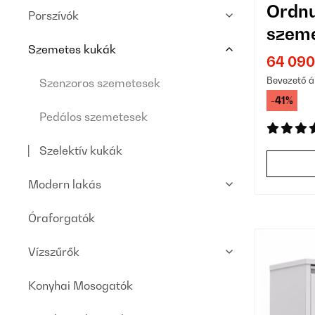
Ordnu
Porszívók
szem
Szemetes kukák
64 090
Bevezető á
Szenzoros szemetesek
-41%
Pedálos szemetesek
Szelektív kukák
Modern lakás
Óraforgatók
Vízszűrők
Konyhai Mosogatók