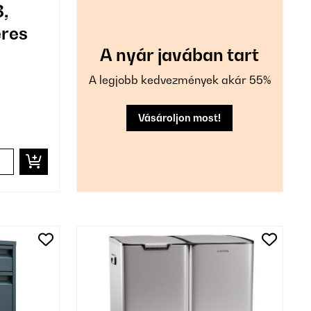
,
eres
A nyár javában tart
A legjobb kedvezmények akár 55%
Vásároljon most!