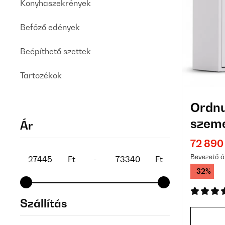
Konyhaszekrények
Befőző edények
Beépíthető szettek
Tartozékok
Ordnu
szeme
Ár
72 890
Bevezető á
Ft
-
Ft
-32%
Szállítás