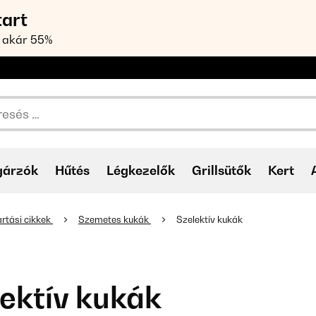
tart
 akár 55%
gárzók
Hűtés
Légkezelők
Grillsütők
Kert
rtási cikkek
Szemetes kukák
Szelektív kukák
ektív kukák