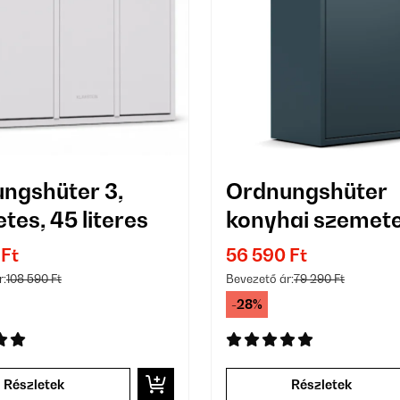
ngshüter 3,
Ordnungshüter
tes, 45 literes
konyhai szemet
L
 Ft
56 590 Ft
r:
108 590 Ft
Bevezető ár:
79 290 Ft
-28%
Részletek
Részletek