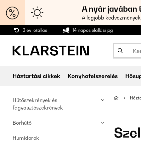
A nyár javában 
A legjobb kedvezmények
3 év jótállás
14 napos elállási jog
Háztartási cikkek
Konyhafelszerelés
Hősu
Házta
Hűtőszekrények és
fagyasztószekrények
Borhűtő
Szel
Humidorok