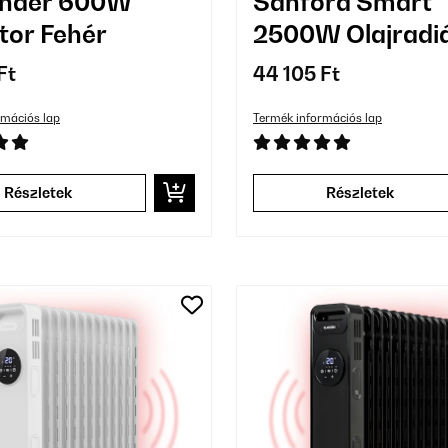
ander 600W
Sanford Smart
tor Fehér
2500W Olajradiá
Tagú Fekete
Ft
44 105 Ft
rmációs lap
Termék információs lap
Részletek
Részletek