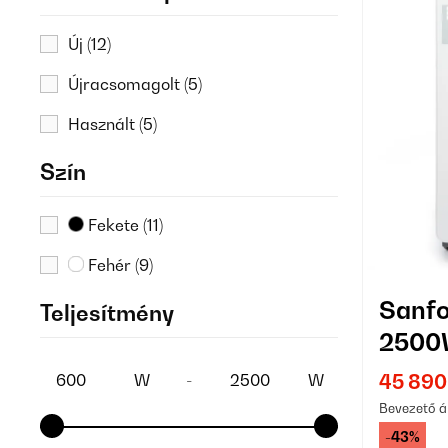
Új
(12)
Újracsomagolt
(5)
Használt
(5)
Szín
Fekete
(11)
Fehér
(9)
Sanfo
Teljesítmény
2500W
Tagú 
45 890
W
-
W
Bevezető á
-43%