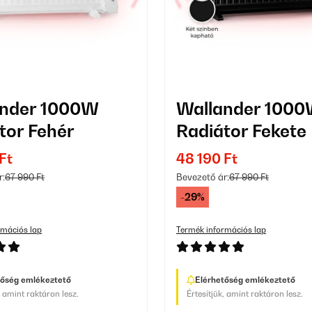
ander 1000W
Wallander 100
tor Fehér
Radiátor Fekete
Ft
48 190 Ft
r:
67 990 Ft
Bevezető ár:
67 990 Ft
-29%
rmációs lap
Termék információs lap
tőség emlékeztető
Elérhetőség emlékeztető
, amint raktáron lesz.
Értesítjük, amint raktáron lesz.