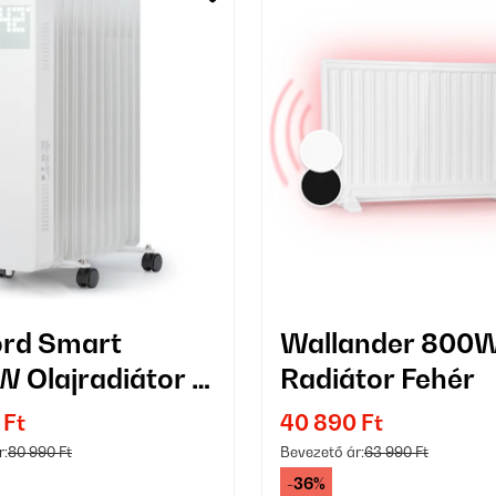
rd Smart
Wallander 800
 Olajradiátor 11
Radiátor Fehér
Fehér
 Ft
40 890 Ft
r:
80 990 Ft
Bevezető ár:
63 990 Ft
-36%