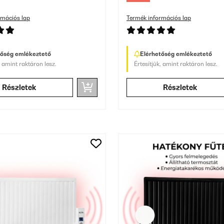
rmációs lap
Termék információs lap
tőség emlékeztető
Elérhetőség emlékeztető
, amint raktáron lesz.
Értesítjük, amint raktáron lesz.
Részletek
Részletek