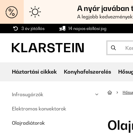
A nyár javában 
A legjobb kedvezmények
3 év jótállás
14 napos elállási jog
Háztartási cikkek
Konyhafelszerelés
Hősu
Hősu
Infrasugárzók
Elektromos konvektorok
Olaj
Olajradiátorok