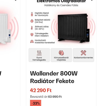
W
Wallander 800W
Radiátor Fekete
42 290 Ft
Bevezető ár:
63 990 Ft
-33%