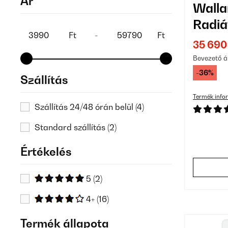
Ár
Wall
Radiá
Ft
-
Ft
35 690
Bevezető á
-36%
Szállítás
Termék info
Szállítás 24/48 órán belül
(4)
Standard szállítás
(2)
Értékelés
5
(2)
4+
(16)
Termék állapota