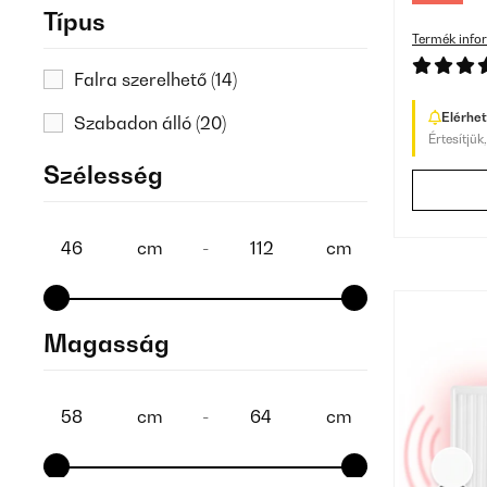
Típus
Termék info
Falra szerelhető
(14)
Elérhe
Szabadon álló
(20)
Értesítjük
Szélesség
cm
-
cm
Magasság
cm
-
cm