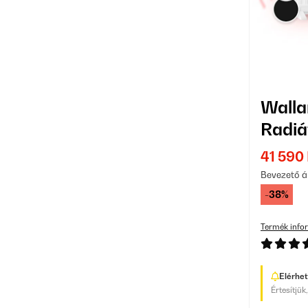
Wall
Radiá
41 590 
Bevezető á
-38%
Termék info
Elérhe
Értesítjük