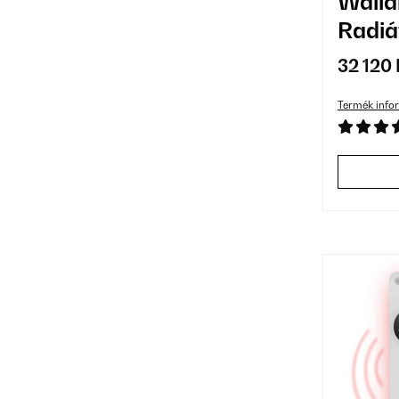
Wall
Radiá
32 120 
Termék info