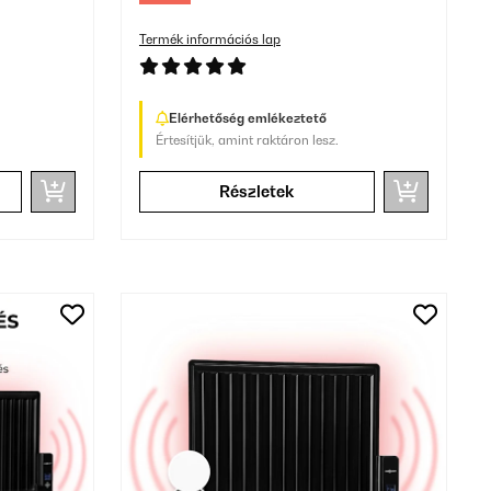
Termék információs lap
Elérhetőség emlékeztető
Értesítjük, amint raktáron lesz.
Részletek