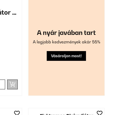
tor 11
A nyár javában tart
A legjobb kedvezmények akár 55%
Vásároljon most!