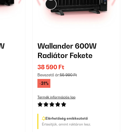
0W
Wallander 600W
Radiátor Fekete
38 590 Ft
Bevezető ár:
55 990 Ft
-31%
Termék információs lap
Elérhetőség emlékeztető
Értesítjük, amint raktáron lesz.