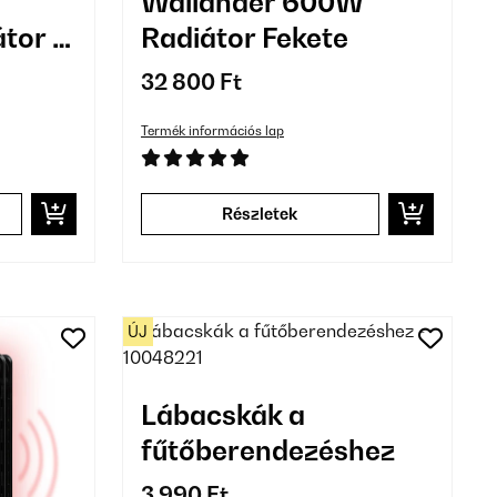
Wallander 600W
tor 11
Radiátor Fekete
32 800 Ft
Termék információs lap
Részletek
ÚJ
Lábacskák a
fűtőberendezéshez
3 990 Ft