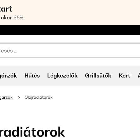
tart
 akár 55%
gárzók
Hűtés
Légkezelők
Grillsütők
Kert
gárzók
Olajradiátorok
radiátorok