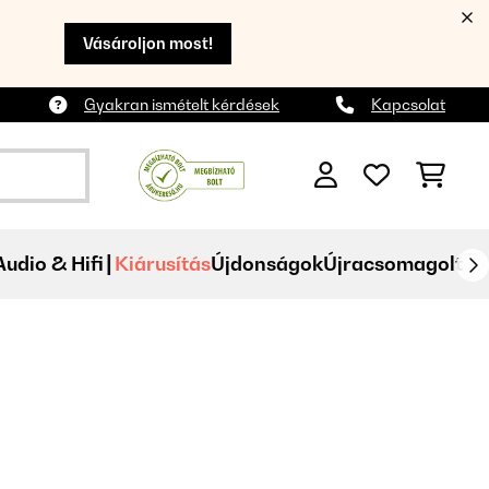
Vásároljon most!
Gyakran ismételt kérdések
Kapcsolat
Audio & Hifi
Kiárusítás
Újdonságok
Újracsomagolt