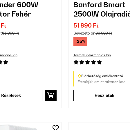
ander 600W
Sanford Smart
tor Fehér
2500W Olajradiá
Tagú Fekete
 Ft
51 890 Ft
r:
55 990 Ft
Bevezető ár:
80 990 Ft
-35%
rmációs lap
Termék információs lap
Elérhetőség emlékeztető
Értesítjük, amint raktáron lesz.
Részletek
Részletek