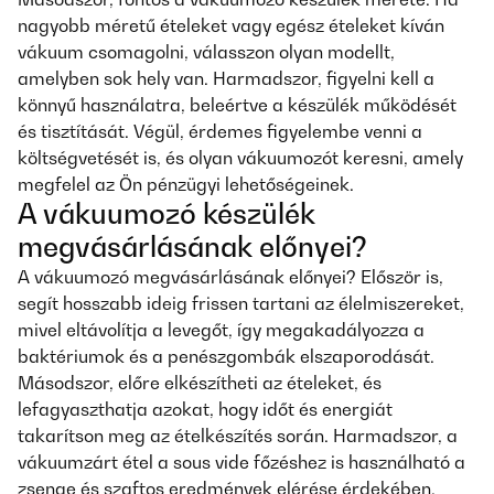
nagyobb méretű ételeket vagy egész ételeket kíván
vákuum csomagolni, válasszon olyan modellt,
amelyben sok hely van. Harmadszor, figyelni kell a
könnyű használatra, beleértve a készülék működését
és tisztítását. Végül, érdemes figyelembe venni a
költségvetését is, és olyan vákuumozót keresni, amely
megfelel az Ön pénzügyi lehetőségeinek.
A vákuumozó készülék
megvásárlásának előnyei?
A vákuumozó megvásárlásának előnyei? Először is,
segít hosszabb ideig frissen tartani az élelmiszereket,
mivel eltávolítja a levegőt, így megakadályozza a
baktériumok és a penészgombák elszaporodását.
Másodszor, előre elkészítheti az ételeket, és
lefagyaszthatja azokat, hogy időt és energiát
takarítson meg az ételkészítés során. Harmadszor, a
vákuumzárt étel a sous vide főzéshez is használható a
zsenge és szaftos eredmények elérése érdekében.