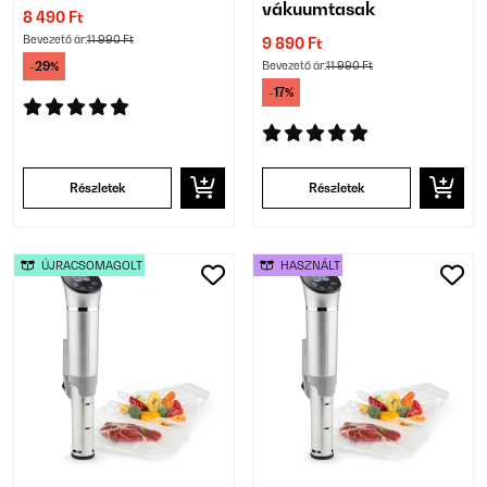
vákuumtasak
8 490 Ft
Bevezető ár:
11 990 Ft
9 890 Ft
-29%
Bevezető ár:
11 990 Ft
-17%
Részletek
Részletek
ÚJRACSOMAGOLT
HASZNÁLT