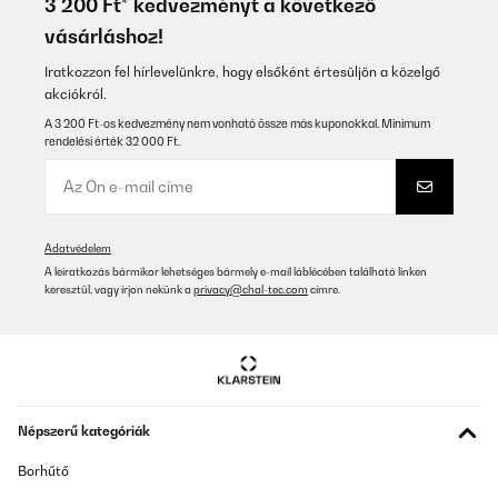
3 200 Ft* kedvezményt a következő
vásárláshoz!
Iratkozzon fel hírlevelünkre, hogy elsőként értesüljön a közelgő
akciókról.
A 3 200 Ft-os kedvezmény nem vonható össze más kuponokkal. Minimum
rendelési érték 32 000 Ft.
Adatvédelem
A leiratkozás bármikor lehetséges bármely e-mail láblécében található linken
keresztül, vagy írjon nekünk a
privacy@chal-tec.com
címre.
Népszerű kategóriák
Borhűtő