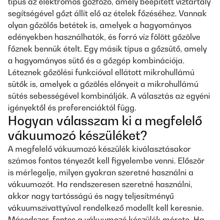
típus az elektromos gőzfőző, amely beépített víztartály
segítségével gőzt állít elő az ételek főzéséhez. Vannak
olyan gőzölős betétek is, amelyek a hagyományos
edényekben használhatók, és forró víz fölött gőzölve
főznek bennük ételt. Egy másik típus a gőzsütő, amely
a hagyományos sütő és a gőzgép kombinációja.
Léteznek gőzölési funkcióval ellátott mikrohullámú
sütők is, amelyek a gőzölés előnyeit a mikrohullámú
sütés sebességével kombinálják. A választás az egyéni
igényektől és preferenciáktól függ.
Hogyan válasszam ki a megfelelő
vákuumozó készüléket?
A megfelelő vákuumozó készülék kiválasztásakor
számos fontos tényezőt kell figyelembe venni. Először
is mérlegelje, milyen gyakran szeretné használni a
vákuumozót. Ha rendszeresen szeretné használni,
akkor nagy tartósságú és nagy teljesítményű
vákuumszivattyúval rendelkező modellt kell keresnie.
Másodszor, fontos a vákuumozó készülék mérete. Ha