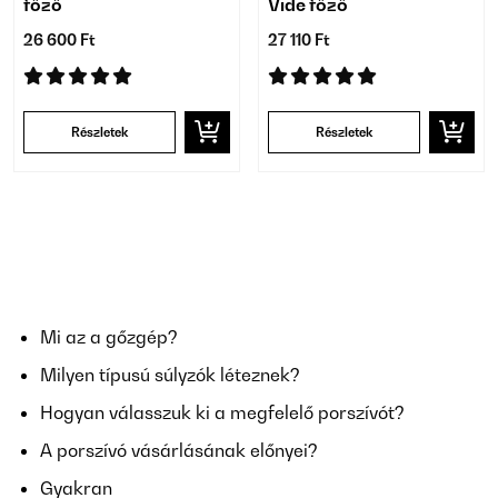
főző
Vide főző
26 600 Ft
27 110 Ft
Részletek
Részletek
Mi az a gőzgép?
Milyen típusú súlyzók léteznek?
Hogyan válasszuk ki a megfelelő porszívót?
A porszívó vásárlásának előnyei?
Gyakran