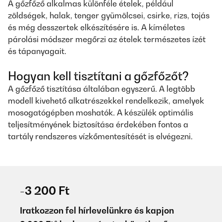
A gőzfőző alkalmas különféle ételek, például
zöldségek, halak, tenger gyümölcsei, csirke, rizs, tojás
és még desszertek elkészítésére is. A kíméletes
párolási módszer megőrzi az ételek természetes ízét
és tápanyagait.
Hogyan kell tisztítani a gőzfőzőt?
A gőzfőző tisztítása általában egyszerű. A legtöbb
modell kivehető alkatrészekkel rendelkezik, amelyek
mosogatógépben moshatók. A készülék optimális
teljesítményének biztosítása érdekében fontos a
tartály rendszeres vízkőmentesítését is elvégezni.
-3 200 Ft
Iratkozzon fel hírlevelünkre és kapjon