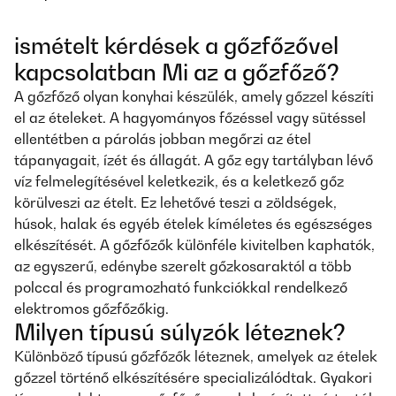
ismételt kérdések a gőzfőzővel
kapcsolatban Mi az a gőzfőző?
A gőzfőző olyan konyhai készülék, amely gőzzel készíti
el az ételeket. A hagyományos főzéssel vagy sütéssel
ellentétben a párolás jobban megőrzi az étel
tápanyagait, ízét és állagát. A gőz egy tartályban lévő
víz felmelegítésével keletkezik, és a keletkező gőz
körülveszi az ételt. Ez lehetővé teszi a zöldségek,
húsok, halak és egyéb ételek kíméletes és egészséges
elkészítését. A gőzfőzők különféle kivitelben kaphatók,
az egyszerű, edénybe szerelt gőzkosaraktól a több
polccal és programozható funkciókkal rendelkező
elektromos gőzfőzőkig.
Milyen típusú súlyzók léteznek?
Különböző típusú gőzfőzők léteznek, amelyek az ételek
gőzzel történő elkészítésére specializálódtak. Gyakori