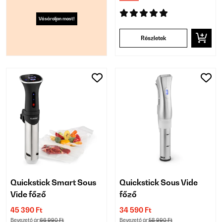
Vásároljon most!
Részletek
Quickstick Smart Sous
Quickstick Sous Vide
Vide főző
főző
45 390 Ft
34 590 Ft
Bevezető ár:
66 990 Ft
Bevezető ár:
58 990 Ft