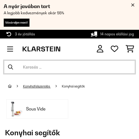
A nyár javában tart
A legjobb kedvezmények akár 55%
Vásároljon most!
3 év jótállás
14 napos elállási jog
Konyhafelszerelés
Konyhai segítők
Sous Vide
Konyhai segítők