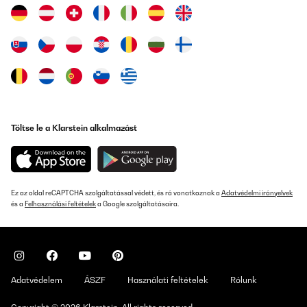
Töltse le a Klarstein alkalmazást
Ez az oldal reCAPTCHA szolgáltatással védett, és rá vonatkoznak a
Adatvédelmi irányelvek
és a
Felhasználási feltételek
a Google szolgáltatásaira.
Adatvédelem
ÁSZF
Használati feltételek
Rólunk