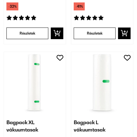
-32%
-41%
Részletek
Részletek
Bagpack XL
Bagpack L
vákuumtasak
vákuumtasak