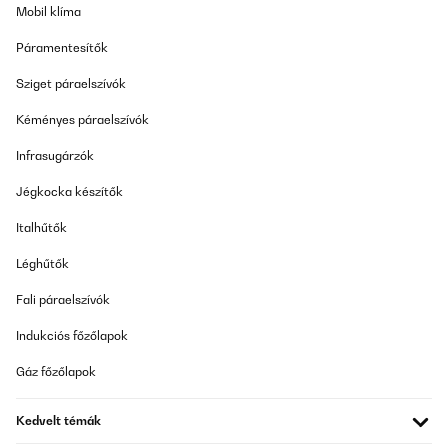
Mobil klíma
Páramentesítők
Sziget páraelszívók
Kéményes páraelszívók
Infrasugárzók
Jégkocka készítők
Italhűtők
Léghűtők
Fali páraelszívók
Indukciós főzőlapok
Gáz főzőlapok
Kedvelt témák