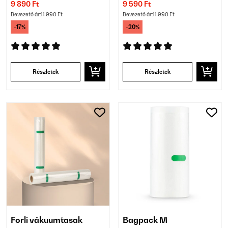
9 890 Ft
9 590 Ft
Bevezető ár:
11 990 Ft
Bevezető ár:
11 990 Ft
-17%
-20%
Részletek
Részletek
Forli vákuumtasak
Bagpack M