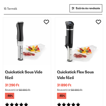
Szűrés és rendezés
15 Termék
Quickstick Sous Vide
Quickstick Flex Sous
főző
Vide főző
31 290 Ft
31 890 Ft
Bevezető ár:
58 990 Ft
Bevezető ár:
58 990 Ft
-46%
-45%