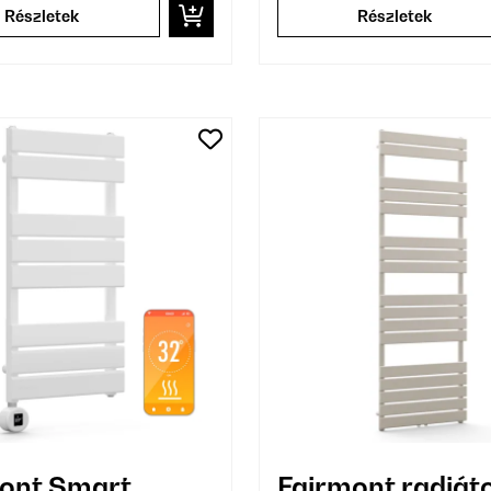
Részletek
Részletek
ont Smart,
Fairmont radiáto