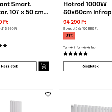
ont Smart,
Hotrod 1000W
or, 107 x 50 cm,
80x60cm Infrap
W
Ezüst
0 Ft
94 290 Ft
r:
146 990 Ft
Bevezető ár:
150 990 Ft
-37%
Termék információs lap
Részletek
Részletek