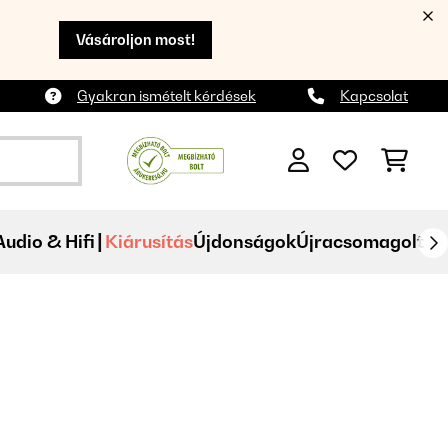
Vásároljon most!
Gyakran ismételt kérdések
Kapcsolat
Audio & Hifi
Kiárusítás
Újdonságok
Újracsomagolt