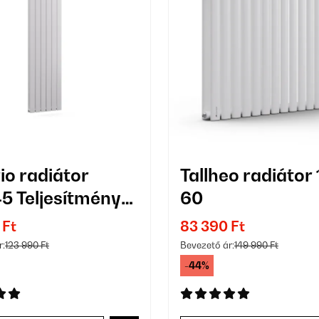
io radiátor
Tallheo radiátor 
5 Teljesítmény
60
 W
 Ft
83 390 Ft
r:
123 990 Ft
Bevezető ár:
149 990 Ft
-44%