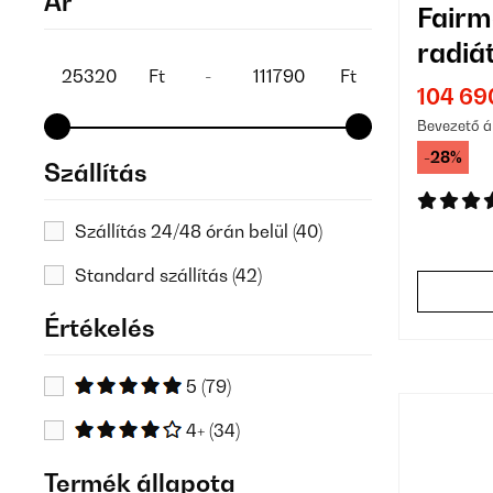
Ár
Fairm
radiát
Ft
-
Ft
800 
104 69
Bevezető á
-28%
Szállítás
Szállítás 24/48 órán belül
(40)
Standard szállítás
(42)
Értékelés
5
(79)
4+
(34)
Termék állapota