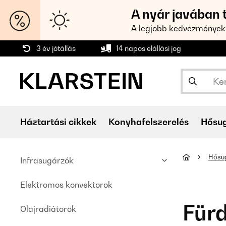
A nyár javában 
A legjobb kedvezmények
3 év jótállás
14 napos elállási jog
Háztartási cikkek
Konyhafelszerelés
Hősu
Hősu
Infrasugárzók
Elektromos konvektorok
Für
Olajradiátorok