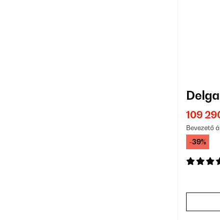
Delga
109 29
Bevezető á
-39%