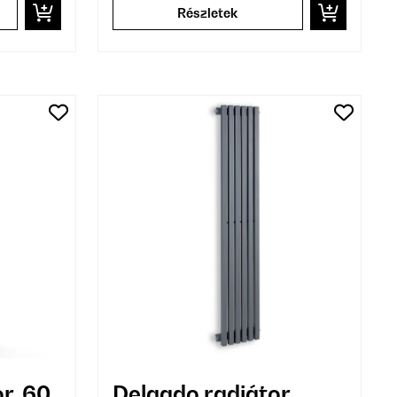
Részletek
r, 60
Delgado radiátor