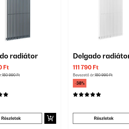
do radiátor
Delgado radiáto
0 Ft
111 790 Ft
r:
180 990 Ft
Bevezető ár:
180 990 Ft
-38%
Részletek
Részletek