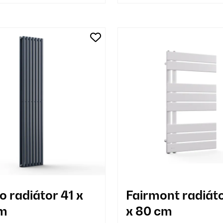
o radiátor 41 x
Fairmont radiáto
cm
x 80 cm