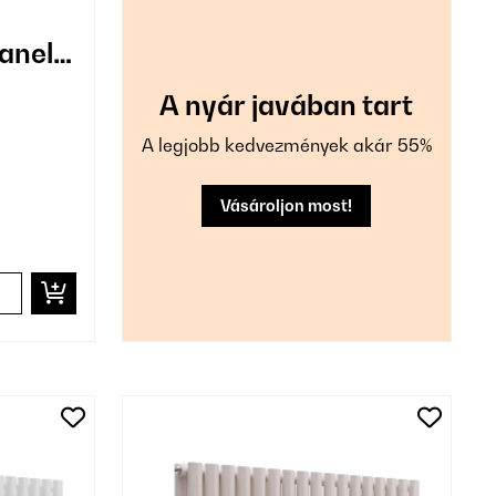
anel
A nyár javában tart
A legjobb kedvezmények akár 55%
Vásároljon most!