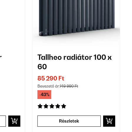
r
Tallheo radiátor 100 x
60
85 290 Ft
Bevezető ár:
149 990 Ft
-43%
Részletek