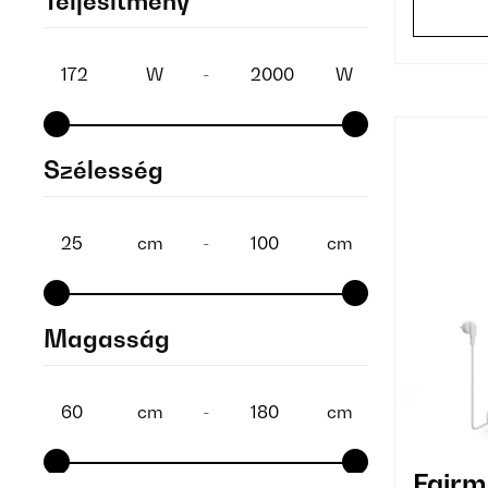
Teljesítmény
Zöld
(1)
W
-
W
Szélesség
cm
-
cm
Magasság
cm
-
cm
Fairm