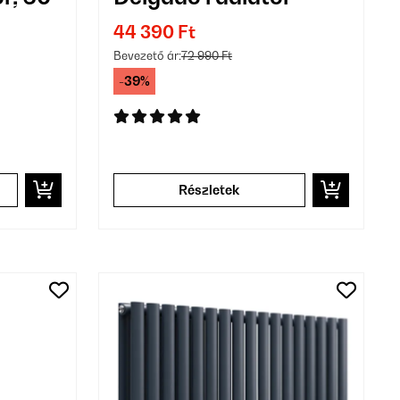
44 390 Ft
Bevezető ár:
72 990 Ft
-39%
Részletek