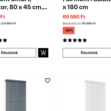
tor, 80 x 45 cm,
x 180 cm
W
 Ft
69 590 Ft
r:
121 990 Ft
Bevezető ár:
115 990 Ft
-40%
Részletek
Részletek