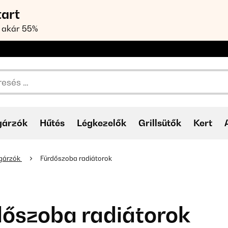
tart
 akár 55%
gárzók
Hűtés
Légkezelők
Grillsütők
Kert
gárzók
Fürdőszoba radiátorok
dőszoba radiátorok