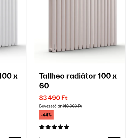
100 x
Tallheo radiátor 100 x
60
83 490 Ft
Bevezető ár:
149 990 Ft
-44%