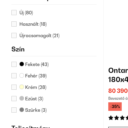
Új
(80)
Használt
(18)
Újracsomagolt
(21)
Szín
Fekete
(43)
Ontar
Fehér
(39)
180x4
1364
Krém
(28)
80 390
Ezüst
(3)
Bevezető á
-35%
Szürke
(3)
Kék
(1)