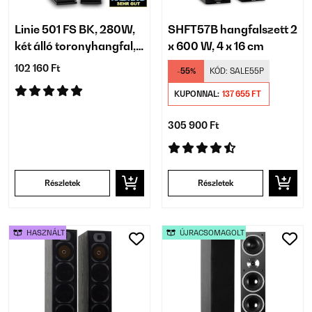
Linie 501 FS BK, 280W,
SHFT57B hangfalszett 2
két álló toronyhangfal,
x 600 W, 4 x 16 cm
passzív, fekete
102 160 Ft
-55%
KÓD:
SALE55P
KUPONNAL:
137 655 FT
305 900 Ft
Részletek
Részletek
HASZNÁLT
ÚJRACSOMAGOLT