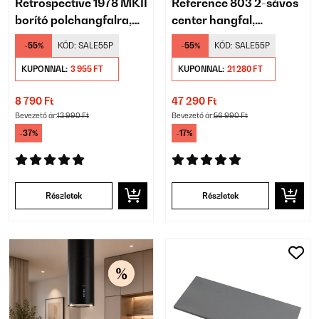
Retrospective 1978 MKII
Reference 803 2-sávos
borító polchangfalra,
center hangfal,
pár, fekete-barna
D’Appolito, fekete
-55%
KÓD:
SALE55P
-55%
KÓD:
SALE55P
KUPONNAL:
3 955 FT
KUPONNAL:
21 280 FT
8 790 Ft
47 290 Ft
Bevezető ár:
13 990 Ft
Bevezető ár:
56 990 Ft
-37%
-17%
Részletek
Részletek