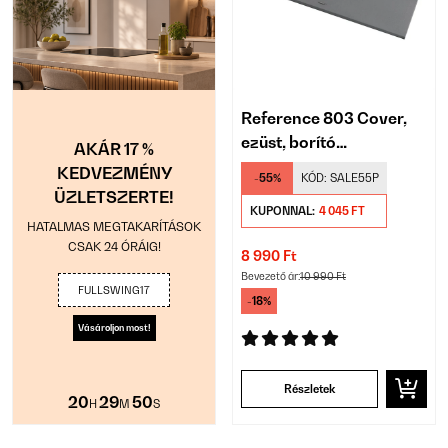
Reference 803 Cover,
ezüst, borító
AKÁR 17 %
toronyhangfalra
KEDVEZMÉNY
-55%
KÓD:
SALE55P
ÜZLETSZERTE!
KUPONNAL:
4 045 FT
HATALMAS MEGTAKARÍTÁSOK
CSAK 24 ÓRÁIG!
8 990 Ft
Bevezető ár:
10 990 Ft
FULLSWING17
-18%
Vásároljon most!
Részletek
20
29
49
H
M
S