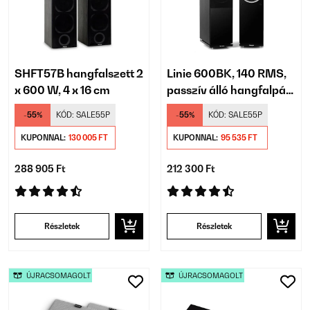
SHFT57B hangfalszett 2
Linie 600BK, 140 RMS,
x 600 W, 4 x 16 cm
passzív álló hangfalpár,
fekete
-55%
KÓD:
SALE55P
-55%
KÓD:
SALE55P
KUPONNAL:
130 005 FT
KUPONNAL:
95 535 FT
288 905 Ft
212 300 Ft
Részletek
Részletek
ÚJRACSOMAGOLT
ÚJRACSOMAGOLT