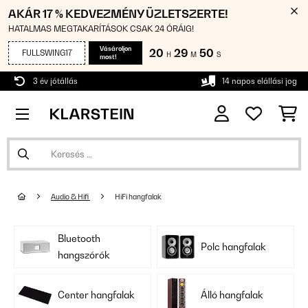
AKÁR 17 % KEDVEZMÉNY ÜZLETSZERTE!
HATALMAS MEGTAKARÍTÁSOK CSAK 24 ÓRÁIG!
Vásároljon
20
29
50
FULLSWING17
H
M
S
most!
3 év jótállás
14 napos elállási jog
Audio & Hifi
HiFi hangfalak
Bluetooth
Polc hangfalak
hangszórók
Center hangfalak
Álló hangfalak