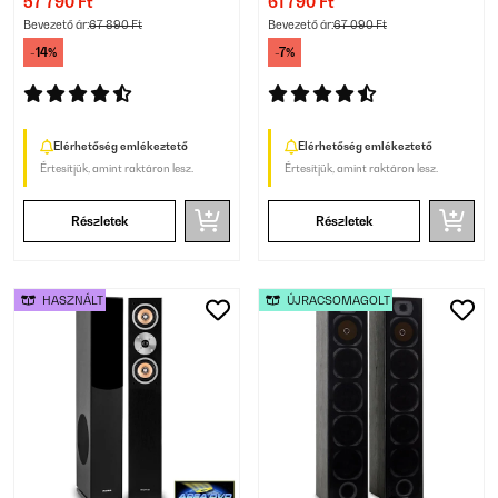
57 790 Ft
61 790 Ft
Bevezető ár:
67 890 Ft
Bevezető ár:
67 090 Ft
-14%
-7%
Elérhetőség emlékeztető
Elérhetőség emlékeztető
Értesítjük, amint raktáron lesz.
Értesítjük, amint raktáron lesz.
Részletek
Részletek
HASZNÁLT
ÚJRACSOMAGOLT