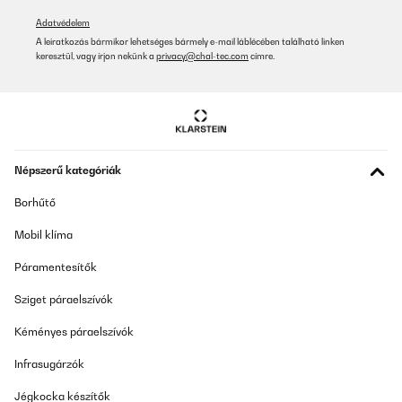
Adatvédelem
A leiratkozás bármikor lehetséges bármely e-mail láblécében található linken
keresztül, vagy írjon nekünk a
privacy@chal-tec.com
címre.
Népszerű kategóriák
Borhűtő
Mobil klíma
Páramentesítők
Sziget páraelszívók
Kéményes páraelszívók
Infrasugárzók
Jégkocka készítők