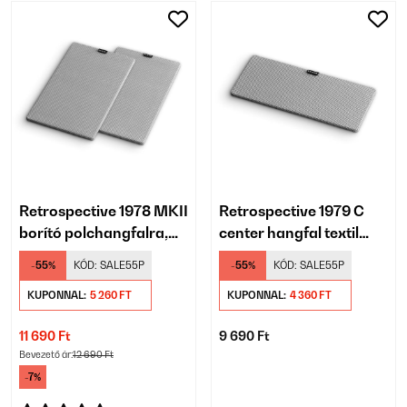
Retrospective 1978 MKII
Retrospective 1979 C
borító polchangfalra,
center hangfal textil
pár, szürke
burkolat, 2 darab,
-55%
KÓD:
SALE55P
-55%
KÓD:
SALE55P
szürke
KUPONNAL:
5 260 FT
KUPONNAL:
4 360 FT
11 690 Ft
9 690 Ft
Bevezető ár:
12 690 Ft
-7%