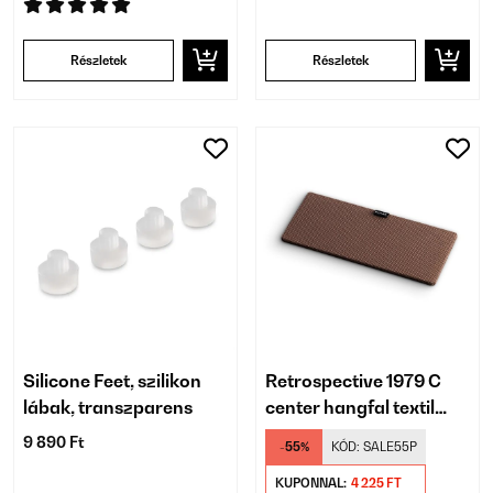
Részletek
Részletek
Silicone Feet, szilikon
Retrospective 1979 C
lábak, transzparens
center hangfal textil
burkolat, 2 darab, barna
9 890 Ft
-55%
KÓD:
SALE55P
KUPONNAL:
4 225 FT