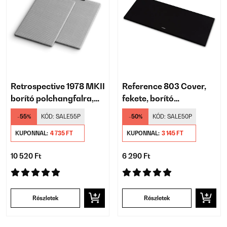
Retrospective 1978 MKII
Reference 803 Cover,
borító polchangfalra,
fekete, borító
pár, szürke
toronyhangfalra
-55%
KÓD:
SALE55P
-50%
KÓD:
SALE50P
KUPONNAL:
4 735 FT
KUPONNAL:
3 145 FT
10 520 Ft
6 290 Ft
Részletek
Részletek