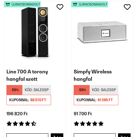
ÚJRACSOMAGOLT
ÚJRACSOMAGOLT
Line 700 A torony
Simpfy Wireless
hangfal szett
hangfal
-55%
KÓD:
SALE55P
-55%
KÓD:
SALE55P
KUPONNAL:
88 570 FT
KUPONNAL:
41 265 FT
196 820 Ft
91 700 Ft