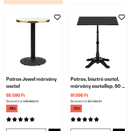
Patras Jewel márvány
Patras, bisztró asztal,
asztal
márvány asztallap, 60 x
60 cm, öntöttvas
65 590 Ft
61 590 Ft
lábazat
Bevezető ár:
126 990 Ft
Bevezető ár:
80 790 Ft
-48%
-23%