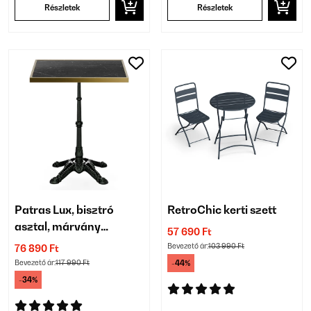
Részletek
Részletek
Patras Lux, bisztró
RetroChic kerti szett
asztal, márvány
57 690 Ft
asztallap, 60 x 60 cm
Bevezető ár:
103 990 Ft
76 890 Ft
Bevezető ár:
117 990 Ft
-44%
-34%