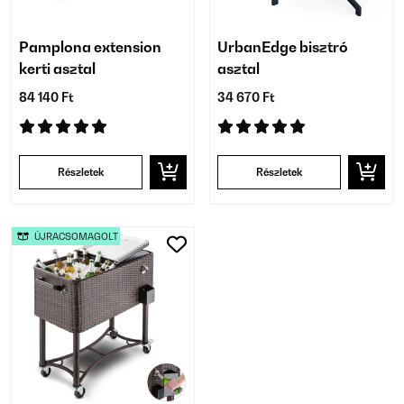
Pamplona extension
UrbanEdge bisztró
kerti asztal
asztal
84 140 Ft
34 670 Ft
Részletek
Részletek
ÚJRACSOMAGOLT