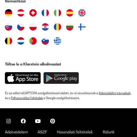
Nemzetközi
Töltse le a Klarstein alkalmazást
Ez az oldal reCAPTCHA szolgáltatással védett, és rá vonatkoznak a
Adatvédelmi irányelvek
és a
Felhasználási feltételek
a Google szolgáltatásaira.
Adatvédelem
ÁSZF
Használati feltételek
Rólunk