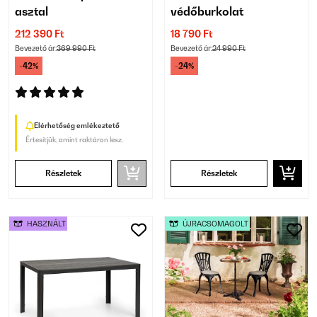
asztal
védőburkolat
212 390 Ft
18 790 Ft
Bevezető ár:
369 990 Ft
Bevezető ár:
24 990 Ft
-42%
-24%
Elérhetőség emlékeztető
Értesítjük, amint raktáron lesz.
Részletek
Részletek
HASZNÁLT
ÚJRACSOMAGOLT