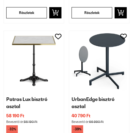
Részletek
Részletek
Patras Lux bisztró
UrbanEdge bisztró
asztal
asztal
58 190 Ft
40 790 Ft
Bevezető ár:
86 190 Ft
Bevezető ár:
66 990 Ft
-32%
-39%