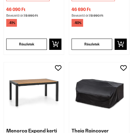
46 090 Ft
46 690 Ft
Bevezető ár:
78 990 Ft
Bevezető ár:
78 990 Ft
-41%
-40%
Részletek
Részletek
Menorca Expand kerti
Theia Raincover