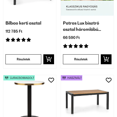
Bilbao kerti asztal
Patras Lux bisztró
asztal háromlábú
112 785 Ft
talapzattal
66 590 Ft
Részletek
Részletek
ÚJRACSOMAGOLT
HASZNÁLT