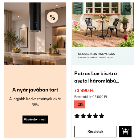
Patras Lux bisztró
asztal háromlábú
talapzattal
A nyár javában tart
73 990 Ft
Bevezető ár:
93 990 Ft
A legjobb kedvezmények akár
-21%
55%
Vásároljon most!
Részletek