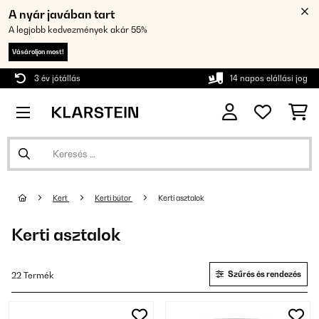
A nyár javában tart
A legjobb kedvezmények akár 55%
Vásároljon most!
3 év jótállás
14 napos elállási jog
Kert
Kerti bútor
Kerti asztalok
Kerti asztalok
Szűrés és rendezés
22 Termék