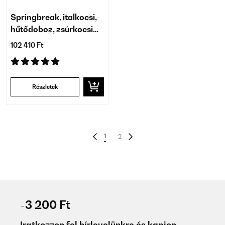
Springbreak, italkocsi,
hűtődoboz, zsúrkocsi
teraszra, 80 l, rattan
102 410 Ft
dizájn
Részletek
1
2
-3 200 Ft
Iratkozzon fel hírlevelünkre és kapjon