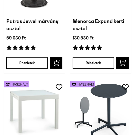
Patras Jewel márvány
Menorca Expand kerti
asztal
asztal
59 030 Ft
180 530 Ft
Részletek
Részletek
HASZNÁLT
HASZNÁLT