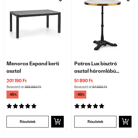
Menorca Expand kerti
Patras Lux bisztró
asztal
asztal háromlábú
talapzattal
201 190 Ft
51 890 Ft
Bevezető ár:
365 990 Ft
Bevezető ár:
94 990 Ft
-45%
-45%
Részletek
Részletek