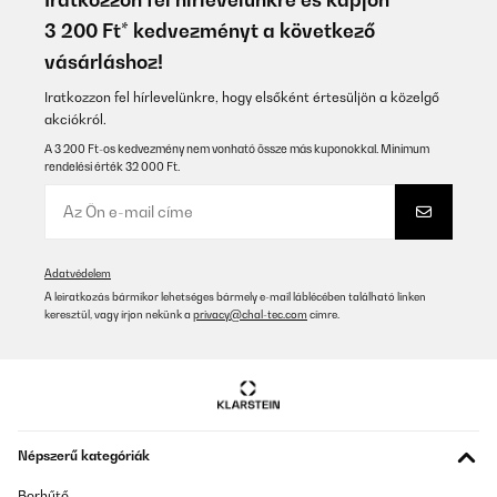
3 200 Ft* kedvezményt a következő
vásárláshoz!
Iratkozzon fel hírlevelünkre, hogy elsőként értesüljön a közelgő
akciókról.
A 3 200 Ft-os kedvezmény nem vonható össze más kuponokkal. Minimum
rendelési érték 32 000 Ft.
Adatvédelem
A leiratkozás bármikor lehetséges bármely e-mail láblécében található linken
keresztül, vagy írjon nekünk a
privacy@chal-tec.com
címre.
Népszerű kategóriák
Borhűtő