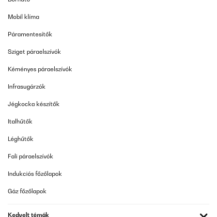
Mobil klíma
Páramentesítők
Sziget páraelszívók
Kéményes páraelszívók
Infrasugárzók
Jégkocka készítők
Italhűtők
Léghűtők
Fali páraelszívók
Indukciós főzőlapok
Gáz főzőlapok
Kedvelt témák