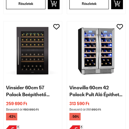
Részletek
Részletek
Vinsider 60cm 57
Vinovilla 60cm 42
Palack Beépíthető
Palack Pult Alá Építhető
Italkhűtő 2 Zónás
Borhűtő 2 Zónás Ezüst
259 690 Ft
313 590 Ft
Fekete
Bevezető ár:
460 990 Ft
Bevezető ár:
717 990 Ft
-43%
-56%