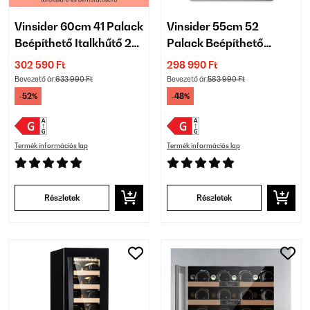
Vinsider 60cm 41 Palack
Vinsider 55cm 52
Beépíthető Italkhűtő 2
Palack Beépíthető
Zónás Ezüst
Italkhűtő 1 Zónás Fekete
302 590 Ft
298 990 Ft
Bevezető ár:
633 990 Ft
Bevezető ár:
583 990 Ft
-52%
-48%
Termék információs lap
Termék információs lap
Részletek
Részletek