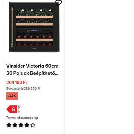
Vinsider Victoria 60cm
36 Palack Beépíthető
Italkhűtő 2 Zónás
204 190 Ft
Fekete
Bevezető ár:
386 990 Ft
-47%
Termék információs lap