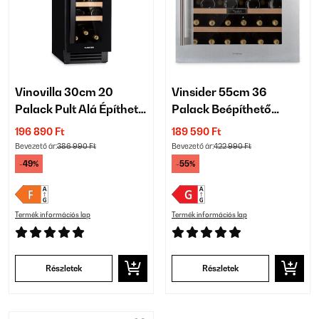
Vinovilla 30cm 20
Vinsider 55cm 36
Palack Pult Alá Építhető
Palack Beépíthető
Borhűtő 1 Zónás Fekete
Italkhűtő 1 Zónás Ezüst
196 890 Ft
189 590 Ft
Bevezető ár:
386 990 Ft
Bevezető ár:
422 990 Ft
-49%
-55%
Termék információs lap
Termék információs lap
Részletek
Részletek