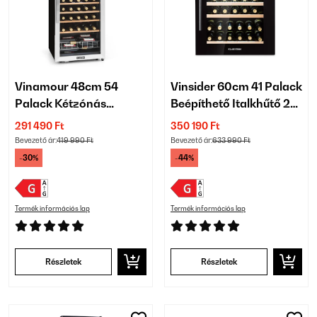
Vinamour 48cm 54
Vinsider 60cm 41 Palack
Palack Kétzónás
Beépíthető Italkhűtő 2
Italkhűtő Ezüst
Zónás Fekete
291 490 Ft
350 190 Ft
Bevezető ár:
419 990 Ft
Bevezető ár:
633 990 Ft
-30%
-44%
Termék információs lap
Termék információs lap
Részletek
Részletek