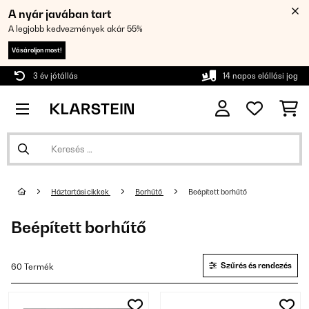
A nyár javában tart
A legjobb kedvezmények akár 55%
Vásároljon most!
3 év jótállás
14 napos elállási jog
Háztartási cikkek
Borhűtő
Beépített borhűtő
Beépített borhűtő
Szűrés és rendezés
60 Termék