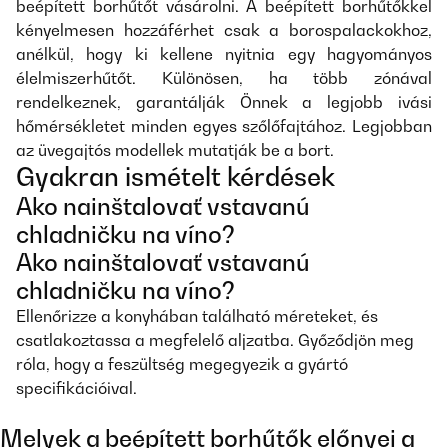
beépített borhűtőt vásárolni. A beépített borhűtőkkel
kényelmesen hozzáférhet csak a borospalackokhoz,
anélkül, hogy ki kellene nyitnia egy hagyományos
élelmiszerhűtőt. Különösen, ha több zónával
rendelkeznek, garantálják Önnek a legjobb ivási
hőmérsékletet minden egyes szőlőfajtához. Legjobban
az üvegajtós modellek mutatják be a bort.
Gyakran ismételt kérdések
Ako nainštalovať vstavanú
chladničku na víno?
Ako nainštalovať vstavanú
chladničku na víno?
Ellenőrizze a konyhában található méreteket, és
csatlakoztassa a megfelelő aljzatba. Győződjön meg
róla, hogy a feszültség megegyezik a gyártó
specifikációival.
Melyek a beépített borhűtők előnyei a