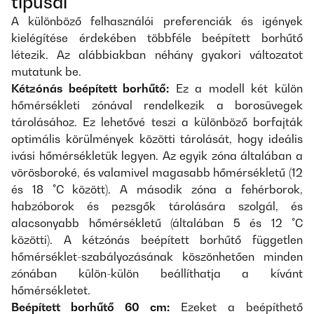
típusai
A különböző felhasználói preferenciák és igények
kielégítése érdekében többféle beépített borhűtő
létezik. Az alábbiakban néhány gyakori változatot
mutatunk be.
Kétzónás beépített borhűtő:
Ez a modell két külön
hőmérsékleti zónával rendelkezik a borosüvegek
tárolásához. Ez lehetővé teszi a különböző borfajták
optimális körülmények közötti tárolását, hogy ideális
ivási hőmérsékletük legyen. Az egyik zóna általában a
vörösboroké, és valamivel magasabb hőmérsékletű (12
és 18 °C között). A második zóna a fehérborok,
habzóborok és pezsgők tárolására szolgál, és
alacsonyabb hőmérsékletű (általában 5 és 12 °C
közötti). A kétzónás beépített borhűtő független
hőmérséklet-szabályozásának köszönhetően minden
zónában külön-külön beállíthatja a kívánt
hőmérsékletet.
Beépített borhűtő 60 cm:
Ezeket a beépíthető