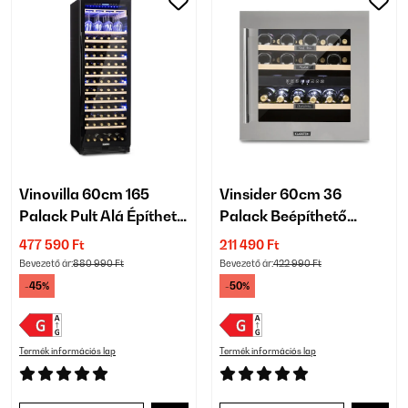
Vinovilla 60cm 165
Vinsider 60cm 36
Palack Pult Alá Építhető
Palack Beépíthető
Borhűtő 1 Zónás Fekete
Italkhűtő 2 Zónás Ezüst
477 590 Ft
211 490 Ft
Bevezető ár:
880 990 Ft
Bevezető ár:
422 990 Ft
-45%
-50%
Termék információs lap
Termék információs lap