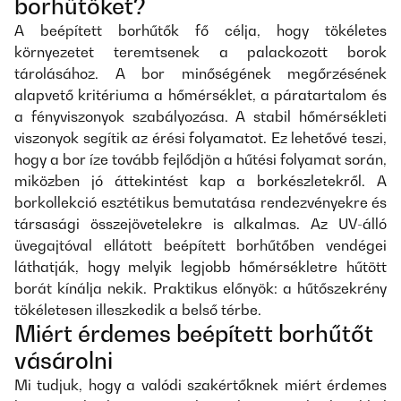
borhűtőket?
A beépített borhűtők fő célja, hogy tökéletes
környezetet teremtsenek a palackozott borok
tárolásához. A bor minőségének megőrzésének
alapvető kritériuma a hőmérséklet, a páratartalom és
a fényviszonyok szabályozása. A stabil hőmérsékleti
viszonyok segítik az érési folyamatot. Ez lehetővé teszi,
hogy a bor íze tovább fejlődjön a hűtési folyamat során,
miközben jó áttekintést kap a borkészletekről. A
borkollekció esztétikus bemutatása rendezvényekre és
társasági összejövetelekre is alkalmas. Az UV-álló
üvegajtóval ellátott beépített borhűtőben vendégei
láthatják, hogy melyik legjobb hőmérsékletre hűtött
borát kínálja nekik. Praktikus előnyök: a hűtőszekrény
tökéletesen illeszkedik a belső térbe.
Miért érdemes beépített borhűtőt
vásárolni
Mi tudjuk, hogy a valódi szakértőknek miért érdemes