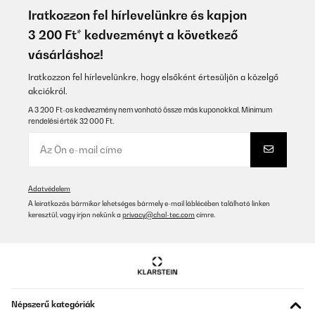
Iratkozzon fel hírlevelünkre és kapjon
3 200 Ft* kedvezményt a következő
vásárláshoz!
Iratkozzon fel hírlevelünkre, hogy elsőként értesüljön a közelgő
akciókról.
A 3 200 Ft-os kedvezmény nem vonható össze más kuponokkal. Minimum
rendelési érték 32 000 Ft.
Adatvédelem
A leiratkozás bármikor lehetséges bármely e-mail láblécében található linken
keresztül, vagy írjon nekünk a
privacy@chal-tec.com
címre.
Népszerű kategóriák