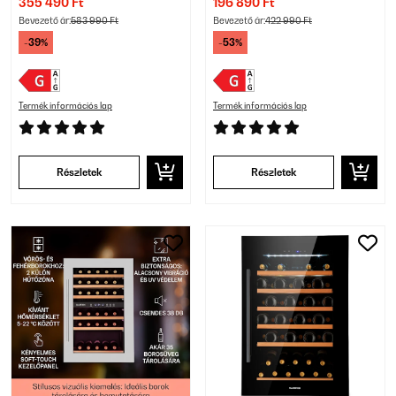
355 490 Ft
196 890 Ft
Bevezető ár:
583 990 Ft
Bevezető ár:
422 990 Ft
-39%
-53%
Termék információs lap
Termék információs lap
Részletek
Részletek