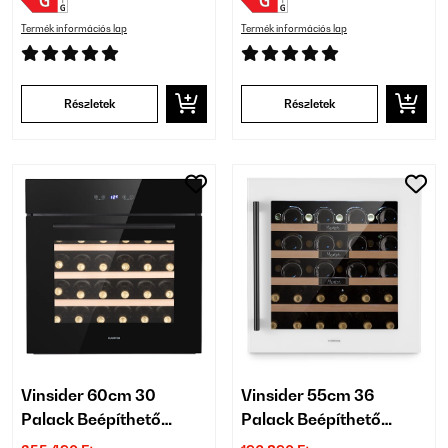
Termék információs lap
Termék információs lap
Részletek
Részletek
Vinsider 60cm 30
Vinsider 55cm 36
Palack Beépíthető
Palack Beépíthető
Italkhűtő 1 Zónás Fekete
Italkhűtő 1 Zónás Fehér