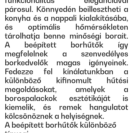
funkcionalitás eleganciával
párosul. Könnyedén beillesztheti a
konyha és a nappali kialakításába,
és optimális hőmérsékleten
tárolhatja benne minőségi borait.
A beépített borhűtők így
megfelelnek a szenvedélyes
borkedvelők magas igényeinek.
Fedezze fel kínálatunkban a
különböző kifinomult hűtési
megoldásokat, amelyek a
borospalackok esztétikáját is
kiemelik, és remek hangulatot
kölcsönöznek a helyiségnek.
A beépített borhűtők különböző