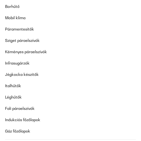
Borhűtő
Mobil klíma
Páramentesítők
Sziget páraelszívók
Kéményes páraelszívók
Infrasugárzók
Jégkocka készítők
Italhűtők
Léghűtők
Fali páraelszívók
Indukciós főzőlapok
Gáz főzőlapok