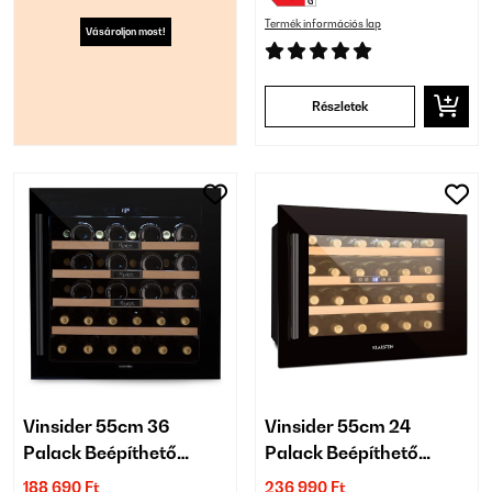
Termék információs lap
Vásároljon most!
Részletek
Vinsider 55cm 36
Vinsider 55cm 24
Palack Beépíthető
Palack Beépíthető
Italkhűtő 1 Zónás Fekete
Italkhűtő 1 Zónás Fekete
188 690 Ft
236 990 Ft