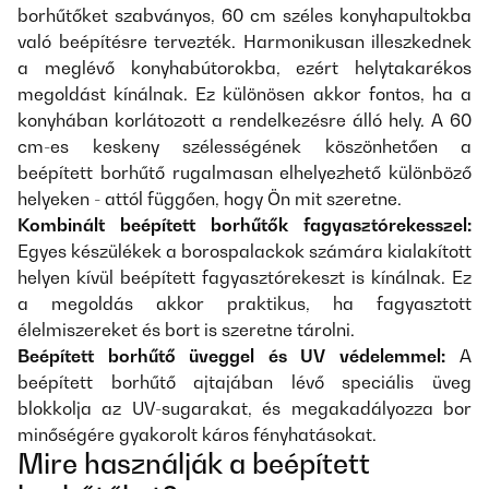
borhűtőket szabványos, 60 cm széles konyhapultokba
való beépítésre tervezték. Harmonikusan illeszkednek
a meglévő konyhabútorokba, ezért helytakarékos
megoldást kínálnak. Ez különösen akkor fontos, ha a
konyhában korlátozott a rendelkezésre álló hely. A 60
cm-es keskeny szélességének köszönhetően a
beépített borhűtő rugalmasan elhelyezhető különböző
helyeken - attól függően, hogy Ön mit szeretne.
Kombinált beépített borhűtők fagyasztórekesszel:
Egyes készülékek a borospalackok számára kialakított
helyen kívül beépített fagyasztórekeszt is kínálnak. Ez
a megoldás akkor praktikus, ha fagyasztott
élelmiszereket és bort is szeretne tárolni.
Beépített borhűtő üveggel és UV védelemmel:
A
beépített borhűtő ajtajában lévő speciális üveg
blokkolja az UV-sugarakat, és megakadályozza bor
minőségére gyakorolt káros fényhatásokat.
Mire használják a beépített