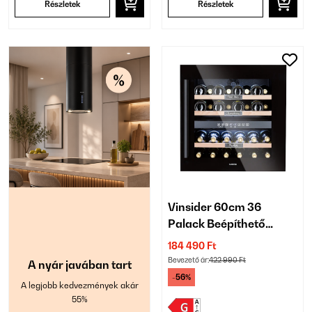
Részletek
Részletek
Vinsider 60cm 36
Palack Beépíthető
Italkhűtő 2 Zónás
184 490 Ft
Fekete
Bevezető ár:
422 990 Ft
A nyár javában tart
-56%
A legjobb kedvezmények akár
55%