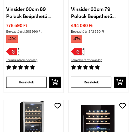
Vinsider 60cm 89
Vinsider 60cm 79
Palack Beépíthető
Palack Beépíthető
Italkhűtő 3 Zónás
Italkhűtő 2 Zónás
776 590 Ft
444 090 Ft
Fekete
Fekete
Bevezető ár:
1 298 990 Ft
Bevezető ár:
842 990 Ft
-40%
-47%
Termék információs lap
Termék információs lap
Részletek
Részletek