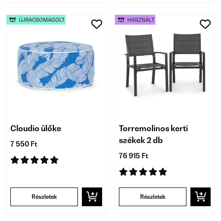
ÚJRACSOMAGOLT
HASZNÁLT
Cloudio ülőke
Torremolinos kerti
székek 2 db
7 550 Ft
76 915 Ft
Részletek
Részletek