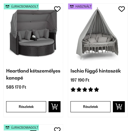
ÚJRACSOMAGOLT
HASZNÁLT
Heartland kétszemélyes
Ischia függő hintaszék
kanapé
197 190 Ft
585 170 Ft
Részletek
Részletek
ÚJRACSOMAGOLT