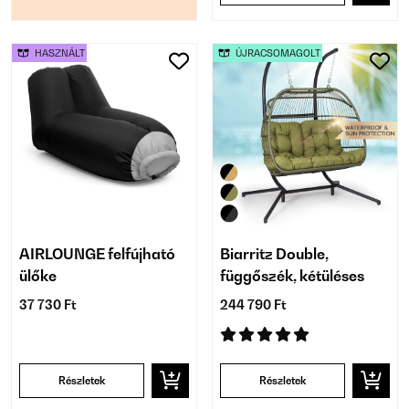
HASZNÁLT
ÚJRACSOMAGOLT
AIRLOUNGE felfújható
Biarritz Double,
ülőke
függőszék, kétüléses
37 730 Ft
244 790 Ft
Részletek
Részletek