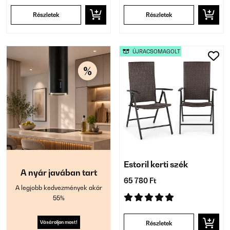
Részletek
Részletek
ÚJRACSOMAGOLT
Estoril kerti szék
A nyár javában tart
65 780 Ft
A legjobb kedvezmények akár
55%
Vásároljon most!
Részletek