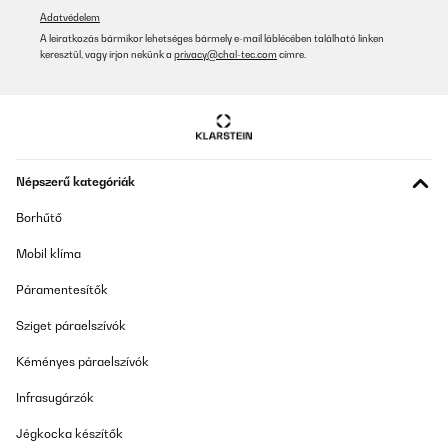
Adatvédelem
A leiratkozás bármikor lehetséges bármely e-mail láblécében található linken
keresztül, vagy írjon nekünk a
privacy@chal-tec.com
címre.
Népszerű kategóriák
Borhűtő
Mobil klíma
Páramentesítők
Sziget páraelszívók
Kéményes páraelszívók
Infrasugárzók
Jégkocka készítők