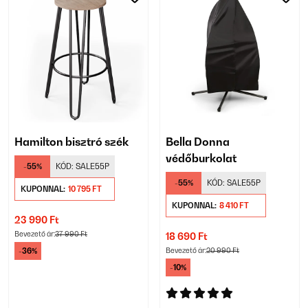
Hamilton bisztró szék
Bella Donna
védőburkolat
-55%
KÓD:
SALE55P
-55%
KÓD:
SALE55P
KUPONNAL:
10 795 FT
KUPONNAL:
8 410 FT
23 990 Ft
Bevezető ár:
37 990 Ft
18 690 Ft
-36%
Bevezető ár:
20 990 Ft
-10%