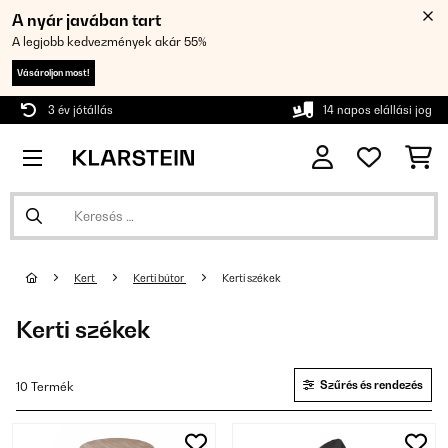
A nyár javában tart
A legjobb kedvezmények akár 55%
Vásároljon most!
3 év jótállás
14 napos elállási jog
Kert
Kerti bútor
Kerti székek
Kerti székek
Szűrés és rendezés
10 Termék