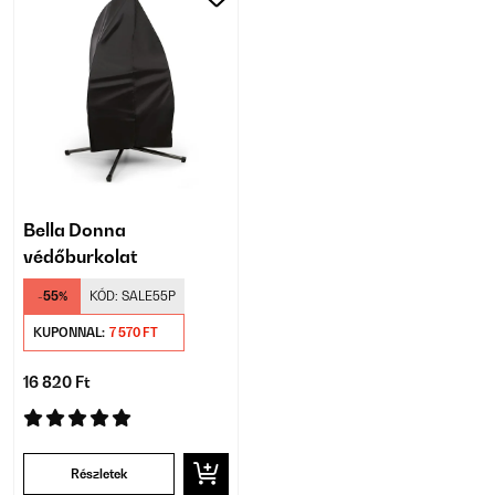
Bella Donna
védőburkolat
-55%
KÓD:
SALE55P
KUPONNAL:
7 570 FT
16 820 Ft
Részletek