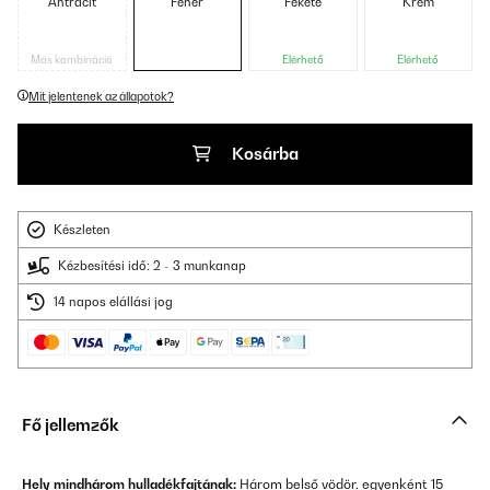
Antracit
Fehér
Fekete
Krém
Más kombináció
Elérhető
Elérhető
Mit jelentenek az állapotok?
Kosárba
Készleten
Kézbesítési idő: 2 - 3 munkanap
14 napos elállási jog
Fő jellemzők
Hely mindhárom hulladékfajtának:
Három belső vödör, egyenként 15