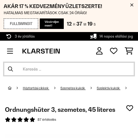
AKÁR 17 % KEDVEZMÉNY ÜZLETSZERTE!
HATALMAS MEGTAKARÍTÁSOK CSAK 24 ÓRÁIG!
Vásároljon
12
37
18
FULLSWING17
H
M
S
most!
3 év jótállás
14 napos elállási jog
Háztartási cikkek
Szemetes kukák
Szelektív kukák
Ordnungshüter 3, szemetes, 45 literes
87 értékelés