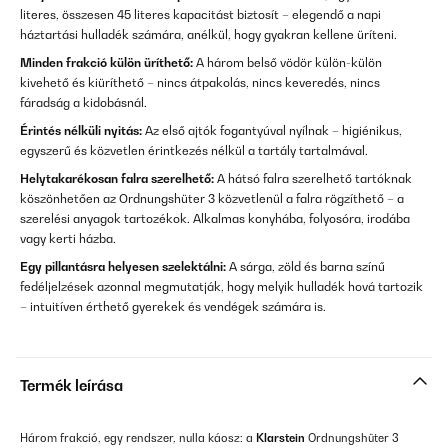
literes, összesen 45 literes kapacitást biztosít – elegendő a napi
háztartási hulladék számára, anélkül, hogy gyakran kellene üríteni.
Minden frakció külön üríthető:
A három belső vödör külön-külön
kivehető és kiüríthető – nincs átpakolás, nincs keveredés, nincs
fáradság a kidobásnál.
Érintés nélküli nyitás:
Az első ajtók fogantyúval nyílnak – higiénikus,
egyszerű és közvetlen érintkezés nélkül a tartály tartalmával.
Helytakarékosan falra szerelhető:
A hátsó falra szerelhető tartóknak
köszönhetően az Ordnungshüter 3 közvetlenül a falra rögzíthető – a
szerelési anyagok tartozékok. Alkalmas konyhába, folyosóra, irodába
vagy kerti házba.
Egy pillantásra helyesen szelektálni:
A sárga, zöld és barna színű
fedéljelzések azonnal megmutatják, hogy melyik hulladék hová tartozik
– intuitíven érthető gyerekek és vendégek számára is.
Termék leírása
Három frakció, egy rendszer, nulla káosz: a
Klarstein
Ordnungshüter 3