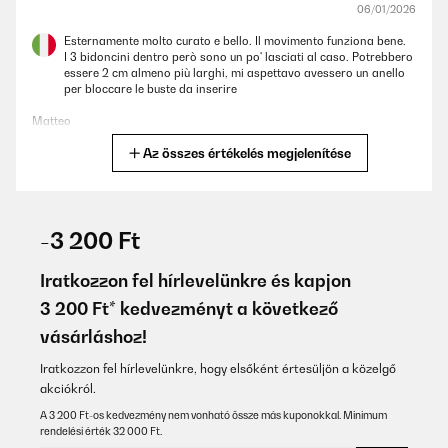
06/01/2026
Esternamente molto curato e bello. Il movimento funziona bene.
I 3 bidoncini dentro però sono un po' lasciati al caso. Potrebbero
essere 2 cm almeno più larghi, mi aspettavo avessero un anello
per bloccare le buste da inserire
Matteo
Az összes értékelés megjelenítése
Fordítsd le
ELLENŐRZÖTT ÉRTÉKELÉS
29/12/2025
-3 200 Ft
Stabil und gut verarbeitet. Kann ich weiterempfehlen. Auch die
Verpackung war gut gepolstert, so daß bei normalem Transport
Iratkozzon fel hírlevelünkre és kapjon
keine Beschädigungen zu erwarten sind
3 200 Ft* kedvezményt a következő
Amazon-Benutzer
vásárláshoz!
Fordítsd le
Iratkozzon fel hírlevelünkre, hogy elsőként értesüljön a közelgő
akciókról.
ELLENŐRZÖTT ÉRTÉKELÉS
A 3 200 Ft-os kedvezmény nem vonható össze más kuponokkal. Minimum
22/12/2025
rendelési érték 32 000 Ft.