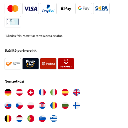
Amazon-Benutzer
Fordítsd le
ELLENŐRZÖTT ÉRTÉKELÉS
* Minden feltüntetett ár tartalmazza az áfát.
15/08/2025
Très satisfaite de notre achat ! Donne une touche très moderne .
Szállító partnereink
Rapport qualité prix impeccable !
Utilisateur d'Amazon
Fordítsd le
Nemzetközi
ELLENŐRZÖTT ÉRTÉKELÉS
14/07/2025
Die Lieferung erfolgte rasch, die Verpackung war gut für den
Transport bestens geeignet. Der Artikel ist stabil, von guter
Qualität und sehr praktisch und entspricht der
Produktbeschreibung. Eine Kaufempfehlung von mir.
Amazon-Benutzer