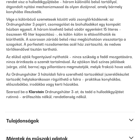
rendet visz a hulladékgyűjtésbe – három különálló belső tartállyal,
átgondolt nyitási mechanizmussal és olyan dizájnnal, amely bármely
konyhába illeszkedik.
Vége a különböző szemetesek között való zsonglőrködésnek: az
Ordnungshüter 3 papírt, csomagolást és biohulladékot egy kompakt
házban egyesít. A három kivehető belső vödör egyenként 15 literes –
összesen 45 liter kapacitású –, és külön-külön is eltávolíthatók és
kiüríthetők. A szorosan záródó belső rész megbízhatóan visszatartja a
szagokat. A porfestett rozsdamentes acél ház zsírtaszító, és nedves
törlőkendővel tisztán tartható.
Az elülső ajtók fogantyúval nyithatók – nincs szükség a fedél mozgatására,
nincs érintkezés a szemét tartalmával. Az ajtókon lévő színes jelölések
(sárga, zöld, barna) egy pillantásra megmutatják, melyik frakció hova való.
Az Ordnungshüter 3 hátoldali falra szerelhető tartozékkal (szerelőkészlet
tartozék) helytakarékosan rögzíthető a falra – praktikus konyhákba,
előszobákba, irodákba vagy kerti házakba.
Szerezd be a
Klarstein
Ordnungshüter 3-at, és tedd a hulladékgyűjtést
rutinná – erőfeszítés nélkül, rendetlenség nélkül.
Tulajdonságok
Méretek és műszaki adatok