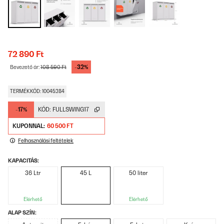
72 890 Ft
-32%
Bevezető ár:
108 590 Ft
TERMÉKKÓD: 10045284
-17%
KÓD:
FULLSWING17
KUPONNAL:
60 500 FT
Felhasználási feltételek
KAPACITÁS:
36 Ltr
45 L
50 liter
Elérhető
Elérhető
ALAP SZÍN: