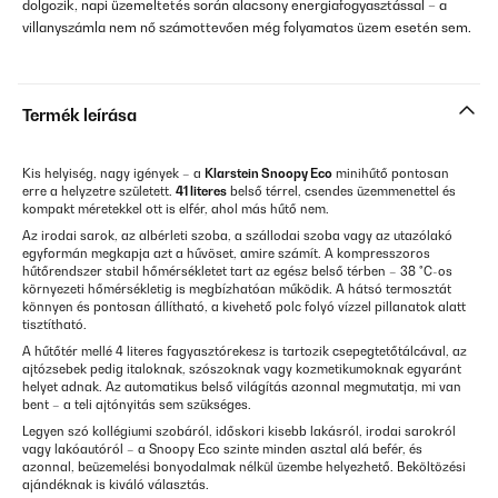
dolgozik, napi üzemeltetés során alacsony energiafogyasztással – a
villanyszámla nem nő számottevően még folyamatos üzem esetén sem.
Termék leírása
Kis helyiség, nagy igények – a
Klarstein Snoopy Eco
minihűtő pontosan
erre a helyzetre született.
41 literes
belső térrel, csendes üzemmenettel és
kompakt méretekkel ott is elfér, ahol más hűtő nem.
Az irodai sarok, az albérleti szoba, a szállodai szoba vagy az utazólakó
egyformán megkapja azt a hűvöset, amire számít. A kompresszoros
hűtőrendszer stabil hőmérsékletet tart az egész belső térben – 38 °C-os
környezeti hőmérsékletig is megbízhatóan működik. A hátsó termosztát
könnyen és pontosan állítható, a kivehető polc folyó vízzel pillanatok alatt
tisztítható.
A hűtőtér mellé 4 literes fagyasztórekesz is tartozik csepegtetőtálcával, az
ajtózsebek pedig italoknak, szószoknak vagy kozmetikumoknak egyaránt
helyet adnak. Az automatikus belső világítás azonnal megmutatja, mi van
bent – a teli ajtónyitás sem szükséges.
Legyen szó kollégiumi szobáról, időskori kisebb lakásról, irodai sarokról
vagy lakóautóról – a Snoopy Eco szinte minden asztal alá befér, és
azonnal, beüzemelési bonyodalmak nélkül üzembe helyezhető. Beköltözési
ajándéknak is kiváló választás.