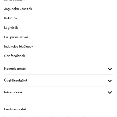
ELLENŐRZÖTT ÉRTÉKELÉS
Jégkocka készítők
29/05/2025
Italhűtők
We bought one of these for guest bedroom and we’re so pleased
with it we bought one for our bedroom. Looks tidy, quiet running
Léghűtők
so no problem sleeping at night. Handy size, holds essential
medications that need to be refrigerated, plus milk and snacks
Fali páraelszívók
etc. Very happy with them. Family love the guest one as I put juice
snacks, wine etc in it for them.
Indukciós főzőlapok
Amazon user
Gáz főzőlapok
Fordítsd le
Kedvelt témák
ELLENŐRZÖTT ÉRTÉKELÉS
29/05/2025
Ügyfélszolgálat
We bought one of these for guest bedroom and we’re so pleased
with it we bought one for our bedroom.Looks tidy, quiet running
Információk
so no problem sleeping at night.Handy size, holds essential
medications that need to be refrigerated, plus milk and snacks
etc. Very happy with them.Family love the guest one as I put juice
snacks, wine etc in it for them.
Fizetési módok
Amazon user