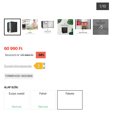
1/10
+5
60 990 Ft
-58%
Bevezető ár:
147 990 Ft
Termék információs lap
TERMÉKKÓD: 10032856
ALAP SZÍN:
Ezüst metál
Fehér
Fekete
Elérhető
Elérhető