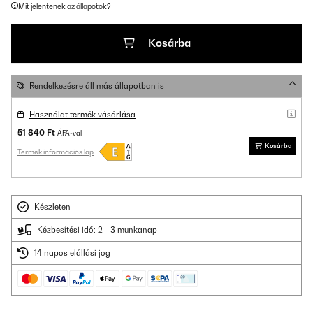
Mit jelentenek az állapotok?
Kosárba
Rendelkezésre áll más állapotban is
Használat termék vásárlása
51 840 Ft
ÁFÁ-val
Kosárba
Termék információs lap
Készleten
Kézbesítési idő: 2 - 3 munkanap
14 napos elállási jog