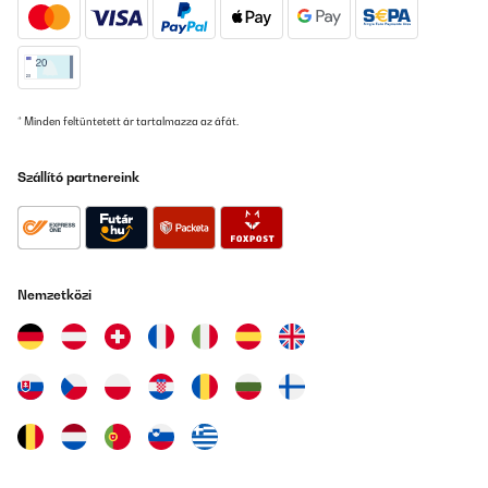
Fordítsd le
ELLENŐRZÖTT ÉRTÉKELÉS
16/04/2025
* Minden feltüntetett ár tartalmazza az áfát.
Super toller kleiner leiser Kühlschrank. Dankeschön für die
unkomplizierte Kumonikation und Lieferung.
Szállító partnereink
Amazon-Benutzer
Fordítsd le
ELLENŐRZÖTT ÉRTÉKELÉS
Nemzetközi
28/03/2025
Sehr gutes Gerät, sehr leise
Amazon-Benutzer
Fordítsd le
ELLENŐRZÖTT ÉRTÉKELÉS