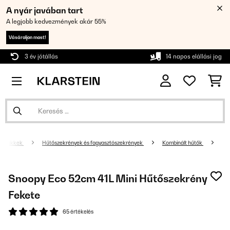
A nyár javában tart
A legjobb kedvezmények akár 55%
Vásároljon most!
3 év jótállás
14 napos elállási jog
ási cikkek
Hűtőszekrények és fagyasztószekrények
Kombinált hűtők
Snoopy Eco 52cm 41L Mini Hűtőszekrény
Fekete
65 értékelés