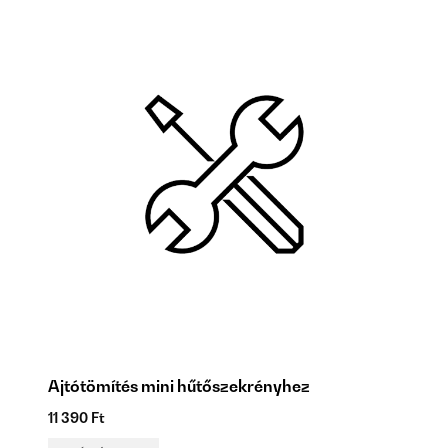
Ajtótömítés mini hűtőszekrényhez
M
11 390 Ft
3 