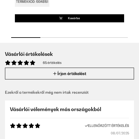
TERMÉKKÓD: 10048151
TE
Kosárba
Vásárlói értékelések
65 értékelés
Írjon értékelést
Ezekről a termékekről még nem írtak recenziót
Vásárlói vélemények más országokból
ELLENŐRZÖTT ÉRTÉKELÉS
08/07/2025