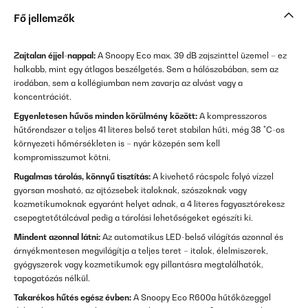
Fő jellemzők
Zajtalan éjjel-nappal:
A Snoopy Eco max. 39 dB zajszinttel üzemel – ez
halkabb, mint egy átlagos beszélgetés. Sem a hálószobában, sem az
irodában, sem a kollégiumban nem zavarja az alvást vagy a
koncentrációt.
Egyenletesen hűvös minden körülmény között:
A kompresszoros
hűtőrendszer a teljes 41 literes belső teret stabilan hűti, még 38 °C-os
környezeti hőmérsékleten is – nyár közepén sem kell
kompromisszumot kötni.
Rugalmas tárolás, könnyű tisztítás:
A kivehető rácspolc folyó vízzel
gyorsan mosható, az ajtózsebek italoknak, szószoknak vagy
kozmetikumoknak egyaránt helyet adnak, a 4 literes fagyasztórekesz
csepegtetőtálcával pedig a tárolási lehetőségeket egészíti ki.
Mindent azonnal látni:
Az automatikus LED-belső világítás azonnal és
árnyékmentesen megvilágítja a teljes teret – italok, élelmiszerek,
gyógyszerek vagy kozmetikumok egy pillantásra megtalálhatók,
tapogatózás nélkül.
Takarékos hűtés egész évben:
A Snoopy Eco R600a hűtőközeggel