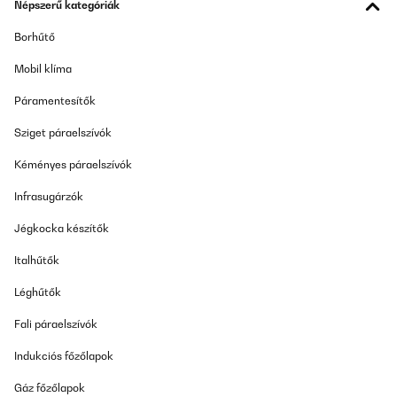
Népszerű kategóriák
die Aufteilung in 3 fächer ist perfekt.lässt sich super reinigen und
besser als die Plastik-Variante.
Borhűtő
Amazon-Benutzer
Mobil klíma
Fordítsd le
Páramentesítők
Sziget páraelszívók
ELLENŐRZÖTT ÉRTÉKELÉS
22/02/2024
Kéményes páraelszívók
Schöne Dosen, halten auch dicht. Leider gehen die Trennwände
Infrasugárzók
nicht bis hoch zum Deckel. Daher sind die Kammern nicht
optimal voneinander getrennt. Deshalb einen Stern Abzug. Sonst
alles top wie in der Artikelbeschreibung
Jégkocka készítők
Amazon-Benutzer
Italhűtők
Fordítsd le
Léghűtők
Fali páraelszívók
ELLENŐRZÖTT ÉRTÉKELÉS
30/11/2023
Indukciós főzőlapok
Petites contenances, exactement ce que je voulais ! Solides et
Gáz főzőlapok
étanches