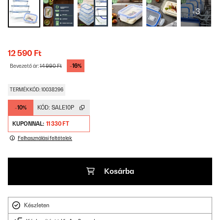
+3
12 590 Ft
-16%
Bevezető ár:
14 990 Ft
TERMÉKKÓD: 10038296
-10%
KÓD:
SALE10P
KUPONNAL:
11 330 FT
Felhasználási feltételek
Kosárba
Készleten