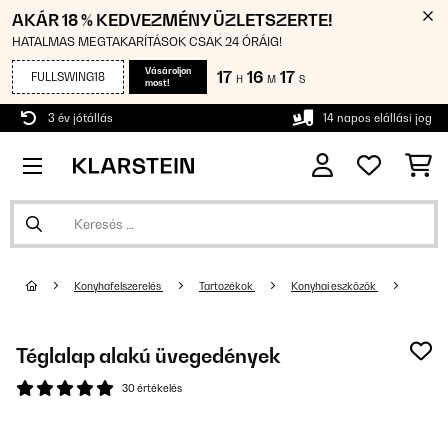
AKÁR 18 % KEDVEZMÉNY ÜZLETSZERTE!
HATALMAS MEGTAKARÍTÁSOK CSAK 24 ÓRÁIG!
Vásároljon
17
16
15
FULLSWING18
H
M
S
most!
3 év jótállás
14 napos elállási jog
Konyhafelszerelés
Tartozékok
Konyhai eszközök
Téglalap alakú üvegedények
30 értékelés