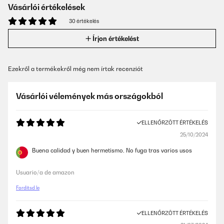
Vásárlói értékelések
30 értékelés
Írjon értékelést
Ezekről a termékekről még nem írtak recenziót
Vásárlói vélemények más országokból
ELLENŐRZÖTT ÉRTÉKELÉS
25/10/2024
Buena calidad y buen hermetismo. No fuga tras varios usos
Usuario/a de amazon
Fordítsd le
ELLENŐRZÖTT ÉRTÉKELÉS