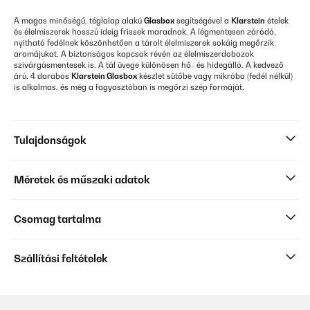
A magas minőségű, téglalap alakú
Glasbox
segítségével a
Klarstein
ételek
és élelmiszerek hosszú ideig frissek maradnak. A légmentesen záródó,
nyitható fedélnek köszönhetően a tárolt élelmiszerek sokáig megőrzik
aromájukat. A biztonságos kapcsok révén az élelmiszerdobozok
szivárgásmentesek is. A tál üvege különösen hő- és hidegálló. A kedvező
árú, 4 darabos
Klarstein Glasbox
készlet sütőbe vagy mikróba (fedél nélkül)
is alkalmas, és még a fagyasztóban is megőrzi szép formáját.
Tulajdonságok
Méretek és műszaki adatok
Csomag tartalma
Szállítási feltételek