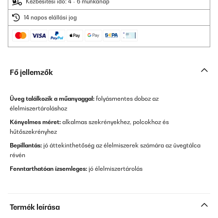
Kézbesítési idő: 4 - 6 munkanap
14 napos elállási jog
Fő jellemzők
Üveg találkozik a műanyaggal:
folyásmentes doboz az
élelmiszertároláshoz
Kényelmes méret:
alkalmas szekrényekhez, polcokhoz és
hűtőszekrényhez
Bepillantás:
jó áttekinthetőség az élelmiszerek számára az üvegtálca
révén
Fenntarthatóan ízsemleges:
jó élelmiszertárolás
Termék leírása