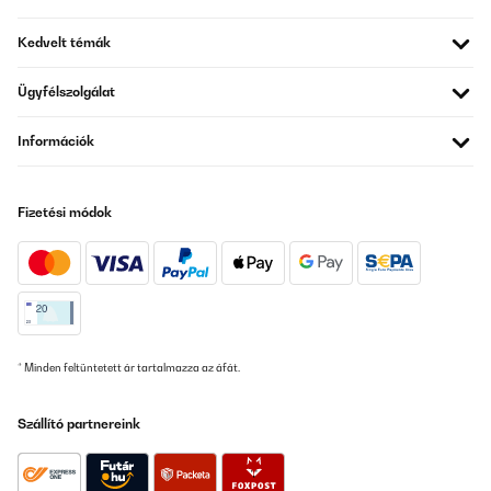
Utilisateur d'Amazon
Kedvelt témák
Fordítsd le
Ügyfélszolgálat
ELLENŐRZÖTT ÉRTÉKELÉS
Információk
28/04/2022
Habe die Boxen bestellt, um mir das Vorkochen und die
Portionierung zu erleichtern. Bei einer Box ist leider ein leichter
Fizetési módok
Riss an der Verschlusslasche, sodass ich diese nicht mehr mit
flüssigem Inhalt transportieren würde, aber für meine
Verwendung ist das nicht weiter schlimm. Ansonsten super
wertig verarbeitet und gutes Preis-Leistungs-Verhältnis.
Amazon-Benutzer
Fordítsd le
* Minden feltüntetett ár tartalmazza az áfát.
ELLENŐRZÖTT ÉRTÉKELÉS
02/02/2022
Szállító partnereink
Conformes aux photos, dommage que le couvercle soit en
plastique. Sinon, bien emballés et très jolis