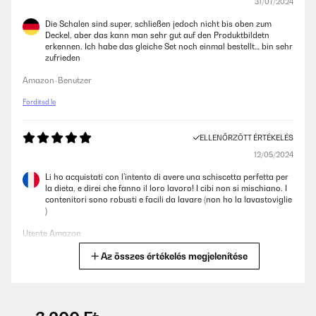
31/07/2024
Die Schalen sind super, schließen jedoch nicht bis oben zum
Deckel, aber das kann man sehr gut auf den Produktbildetn
erkennen. Ich habe das gleiche Set noch einmal bestellt… bin sehr
zufrieden
Amazon-Benutzer
Fordítsd le
ELLENŐRZÖTT ÉRTÉKELÉS
12/05/2024
Li ho acquistati con l’intento di avere una schiscetta perfetta per
la dieta, e direi che fanno il loro lavoro! I cibi non si mischiano. I
contenitori sono robusti e facili da lavare (non ho la lavastoviglie
)
Utente Amazon
Az összes értékelés megjelenítése
Fordítsd le
ELLENŐRZÖTT ÉRTÉKELÉS
28/04/2024