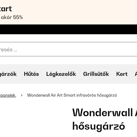
tart
 akár 55%
gárzók
Hűtés
Légkezelők
Grillsütők
Kert
tőpanelek
Wonderwall Air Art Smart infravörös hősugárzó
Wonderwall A
hősugárzó