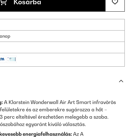
Kosárba
nkanap
g:
A Klarstein Wonderwall Air Art Smart infravörös
 felületekre és az emberekre sugározza a hőt –
–3 perc elteltével érezhetően melegebb a szoba.
lószobához egyaránt kiváló választás.
kevesebb energiafelhasználás:
Az A