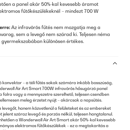
etően a panel akár 50%-kal kevesebb áramot
ektromos fűtőkészülékeknél – mindezt 700 W
erre:
Az infravörös fűtés nem mozgatja meg a
avarog, sem a levegő nem szárad ki. Teljesen néma
 gyermekszobában különösen értékes.
ó konvektor – a téli fűtés sokak számára inkább bosszúság,
nderwall Air Art Smart 700W infravörös hősugárzó panel
 falra vagy a mennyezetre szerelhető, teljesen csendben
kellemesen meleg érzetet nyújt – akárcsak a napsütés.
 levegőt, hanem közvetlenül a felületeket és az embereket
t jelent száraz levegő és porzás nélkül, teljesen hangtalanul.
hetően a Wonderwall Air Art Smart akár 50%-kal kevesebb
mányos elektromos fűtőkészülékek – ez a megtakarítás a