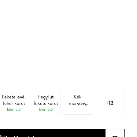
Fekete levél,
Hegyi út,
Kék
+12
fehér keret
fekete keret
márvány,
fekete keret
Elérhető
Elérhető