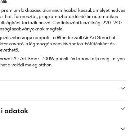
álik.
, prémium lakkozású alumíniumházból készül, amelyet nedves
tarthat. Termosztát, programozható időzítő és automatikus
eltségként tartozik hozzá. Csatlakozási feszültség: 220–240
tonsági szabványoknak megfelel.
ozószoba vagy nappali – a Wonderwall Air Art Smart ott
ektor zavaró, a légmozgás nem kívánatos. Főfűtésként és
bevethető.
rwall Air Art Smart 700W panelt, és tapasztalja meg, milyen
het a valódi meleg otthon.
i adatok