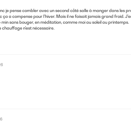
nc je pense combler avec un second côté salle à manger dans les pro
 ça a compense pour l'hiver. Mais il ne faisait jamais grand froid. 
 min sans bouger, en méditation, comme moi au soleil au printemps.
chauffage n'est nécessaire.
26
26