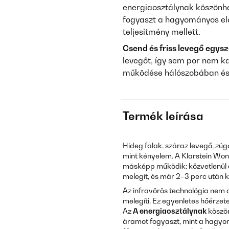
energiaosztálynak köszönh
fogyaszt a hagyományos el
teljesítmény mellett.
Csend és friss levegő egysz
levegőt, így sem por nem k
működése hálószobában és
Termék leírása
Hideg falak, száraz levegő, zúg
mint kényelem. A Klarstein Wo
másképp működik: közvetlenül a
melegít, és már 2–3 perc után 
Az infravörös technológia nem a
melegíti. Ez egyenletes hőérzete
Az
A energiaosztálynak
köszön
áramot fogyaszt, mint a hagyo