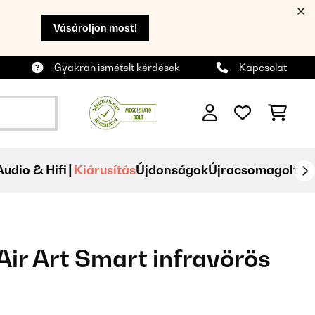
Vásároljon most!
Gyakran ismételt kérdések
Kapcsolat
Audio & Hifi
Kiárusítás
Újdonságok
Újracsomagolt
ir Art Smart infravörös