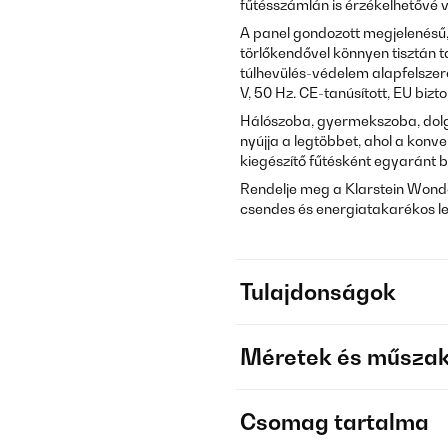
fűtésszámlán is érzékelhetővé v
A panel gondozott megjelenésű
törlőkendővel könnyen tisztán 
túlhevülés-védelem alapfelszer
V, 50 Hz. CE-tanúsított, EU biz
Hálószoba, gyermekszoba, dolg
nyújja a legtöbbet, ahol a konv
kiegészítő fűtésként egyaránt 
Rendelje meg a Klarstein Wonde
csendes és energiatakarékos le
Tulajdonságok
Méretek és műszak
Csomag tartalma