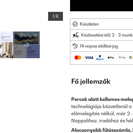
1/8
Készleten
Kézbesítési idő: 2 - 3 mu
+3
14 napos elállási jog
Fő jellemzők
Percek alatt kellemes mele
technológiája közvetlenül a
előmelegítés nélkül, már 2
Nappalihoz, irodához és há
Alacsonyabb fűtésszámla, 