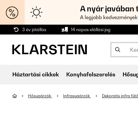
A nyár javában 
A legjobb kedvezmények
3 év jótállás
14 napos elállási jog
Háztartási cikkek
Konyhafelszerelés
Hősu
Hősugárzók
Infrasugárzók
Dekoratív infra fű