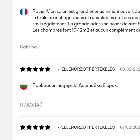
Ravie. Mon salon est grand et entièrement ouvert do
je brûle branchages secs et recyclables cartons donc
ravis également. La grande adore se poser devant 5
Les chambres font 10-12m2 et aucun complément de 
Sabrina
ELLENŐRZÖTT ÉRTÉKELÉS
09/02/20
Прекрасен подарък! Доставка в срок.
НИКОЛАЙ
ELLENŐRZÖTT ÉRTÉKELÉS
07/02/20