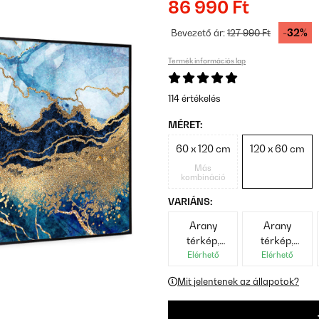
86 990 Ft
-32%
Bevezető ár:
127 990 Ft
Termék információs lap
114 értékelés
MÉRET:
60 x 120 cm
120 x 60 cm
Más
kombináció
VARIÁNS:
Arany
Arany
térkép,
térkép,
fekete keret
fehér keret
Elérhető
Elérhető
Mit jelentenek az állapotok?