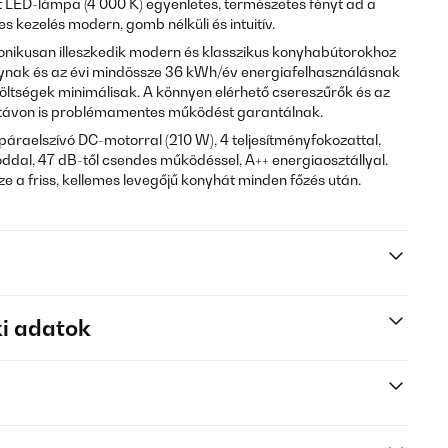
 LED-lámpa (4 000 K) egyenletes, természetes fényt ad a
les kezelés modern, gomb nélküli és intuitív.
nikusan illeszkedik modern és klasszikus konyhabútorokhoz
lynak és az évi mindössze 36 kWh/év energiafelhasználásnak
öltségek minimálisak. A könnyen elérhető csereszűrők és az
 távon is problémamentes működést garantálnak.
 páraelszívó DC-motorral (210 W), 4 teljesítményfokozattal,
ddal, 47 dB-től csendes működéssel, A++ energiaosztállyal.
 a friss, kellemes levegőjű konyhát minden főzés után.
i adatok