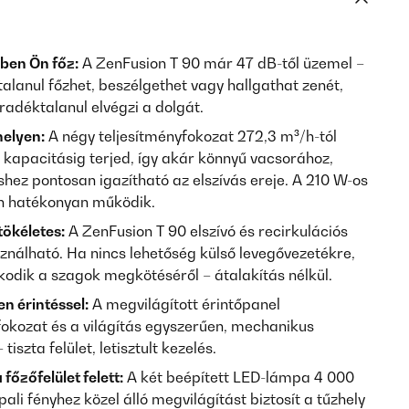
ben Ön főz:
A ZenFusion T 90 már 47 dB-től üzemel –
talanul főzhet, beszélgethet vagy hallgathat zenét,
adéktalanul elvégzi a dolgát.
helyen:
A négy teljesítményfokozat 272,3 m³/h-tól
 kapacitásig terjed, így akár könnyű vacsorához,
shez pontosan igazítható az elszívás ereje. A 210 W-os
n hatékonyan működik.
tökéletes:
A ZenFusion T 90 elszívó és recirkulációs
álható. Ha nincs lehetőség külső levegővezetékre,
kodik a szagok megkötéséről – átalakítás nélkül.
n érintéssel:
A megvilágított érintőpanel
fokozat és a világítás egyszerűen, mechanikus
tiszta felület, letisztult kezelés.
 főzőfelület felett:
A két beépített LED-lámpa 4 000
li fényhez közel álló megvilágítást biztosít a tűzhely