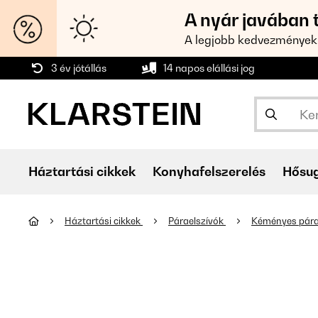
A nyár javában 
A legjobb kedvezmények
3 év jótállás
14 napos elállási jog
Háztartási cikkek
Konyhafelszerelés
Hősu
Háztartási cikkek
Páraelszívók
Kéményes pára