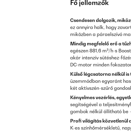
Fő jellemzők
Csendesen dolgozik, miköz
ez annyira halk, hogy zavar
miközben a páraelszívó mar
Mindig megfelelő erő a tűz
egészen 881,6 m³/h-s Boost
akár intenzív sütéshez-főzé
DC-motor minden fokozato
Külső légcsatorna nélkül is 
üzemmódban egyaránt haszn
két aktívszén-szűrő gondos
Kényelmes vezérlés, egyetle
segítségével a teljesítmény
gombok nélkül állítható be – 
Profi világítás közvetlenül a
K-es színhőmérsékletű, nappa