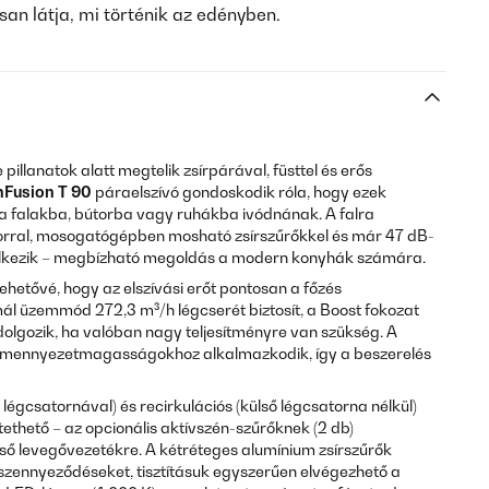
san látja, mi történik az edényben.
illanatok alatt megtelik zsírpárával, füsttel és erős
nFusion T 90
páraelszívó gondoskodik róla, hogy ezek
t a falakba, bútorba vagy ruhákba ivódnának. A falra
orral, mosogatógépben mosható zsírszűrőkkel és már 47 dB-
lkezik – megbízható megoldás a modern konyhák számára.
lehetővé, hogy az elszívási erőt pontosan a főzés
mál üzemmód 272,3 m³/h légcserét biztosít, a Boost fokozat
dolgozik, ha valóban nagy teljesítményre van szükség. A
 mennyezetmagasságokhoz alkalmazkodik, így a beszerelés
i légcsatornával) és recirkulációs (külső légcsatorna nélkül)
ető – az opcionális aktívszén-szűrőknek (2 db)
ső levegővezetékre. A kétréteges alumínium zsírszűrők
 szennyeződéseket, tisztításuk egyszerűen elvégezhető a