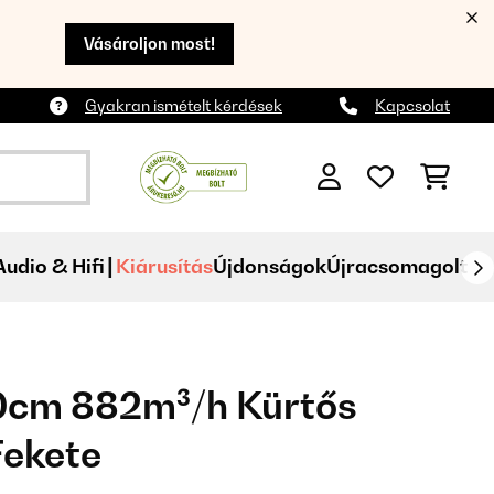
Vásároljon most!
Gyakran ismételt kérdések
Kapcsolat
Audio & Hifi
Kiárusítás
Újdonságok
Újracsomagolt
0cm 882m³/h Kürtős
Fekete