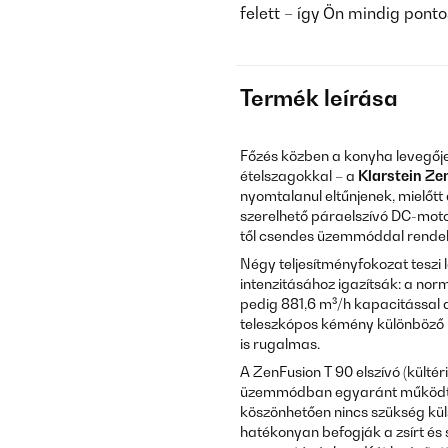
felett – így Ön mindig ponto
Termék leírása
Főzés közben a konyha levegője p
ételszagokkal – a
Klarstein Ze
nyomtalanul eltűnjenek, mielőt
szerelhető páraelszívó DC-mot
től csendes üzemmóddal rende
Négy teljesítményfokozat teszi 
intenzitásához igazítsák: a nor
pedig 881,6 m³/h kapacitással 
teleszkópos kémény különböző
is rugalmas.
A ZenFusion T 90 elszívó (kültér
üzemmódban egyaránt működteth
köszönhetően nincs szükség kül
hatékonyan befogják a zsírt és