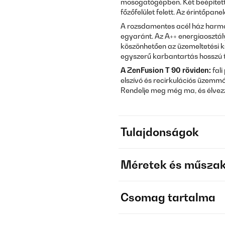
mosogatógépben. Két beépített
főzőfelület felett. Az érintőpane
A rozsdamentes acél ház harmo
egyaránt. Az A++ energiaosztá
köszönhetően az üzemeltetési k
egyszerű karbantartás hosszú
A ZenFusion T 90 röviden:
fali
elszívó és recirkulációs üzemmó
Rendelje meg még ma, és élvezze
Tulajdonságok
Méretek és műszak
Csomag tartalma