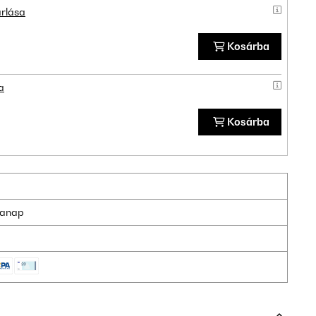
rlása
Kosárba
a
Kosárba
nkanap