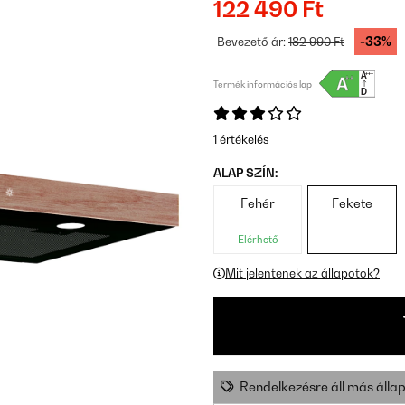
122 490 Ft
-33%
Bevezető ár:
182 990 Ft
Termék információs lap
1 értékelés
ALAP SZÍN:
Fehér
Fekete
Elérhető
Mit jelentenek az állapotok?
Rendelkezésre áll más állap