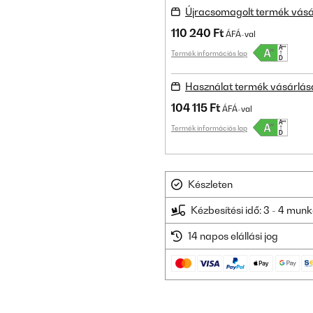
Újracsomagolt termék vásá
110 240 Ft
ÁFÁ-val
Termék információs lap
Használat termék vásárlás
104 115 Ft
ÁFÁ-val
Termék információs lap
Készleten
Kézbesítési idő: 3 - 4 mu
14 napos elállási jog