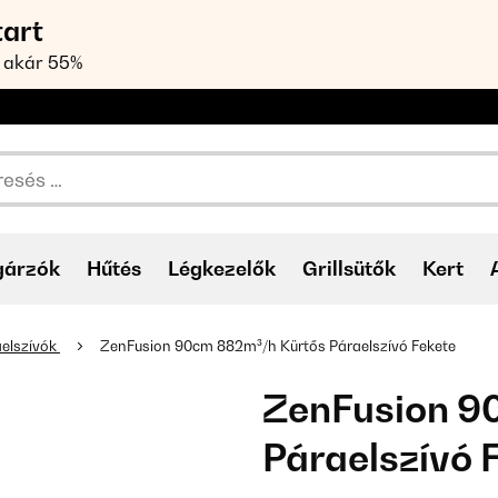
tart
 akár 55%
gárzók
Hűtés
Légkezelők
Grillsütők
Kert
elszívók
ZenFusion 90cm 882m³/h Kürtős Páraelszívó Fekete
ZenFusion 9
Páraelszívó 