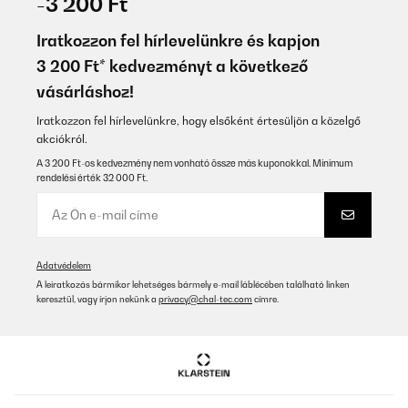
-3 200 Ft
Iratkozzon fel hírlevelünkre és kapjon
3 200 Ft* kedvezményt a következő
vásárláshoz!
Iratkozzon fel hírlevelünkre, hogy elsőként értesüljön a közelgő
akciókról.
A 3 200 Ft-os kedvezmény nem vonható össze más kuponokkal. Minimum
rendelési érték 32 000 Ft.
Adatvédelem
A leiratkozás bármikor lehetséges bármely e-mail láblécében található linken
keresztül, vagy írjon nekünk a
privacy@chal-tec.com
címre.