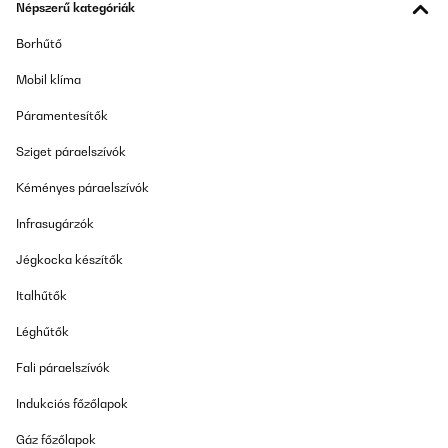
Népszerű kategóriák
Borhűtő
Mobil klíma
Páramentesítők
Sziget páraelszívók
Kéményes páraelszívók
Infrasugárzók
Jégkocka készítők
Italhűtők
Léghűtők
Fali páraelszívók
Indukciós főzőlapok
Gáz főzőlapok