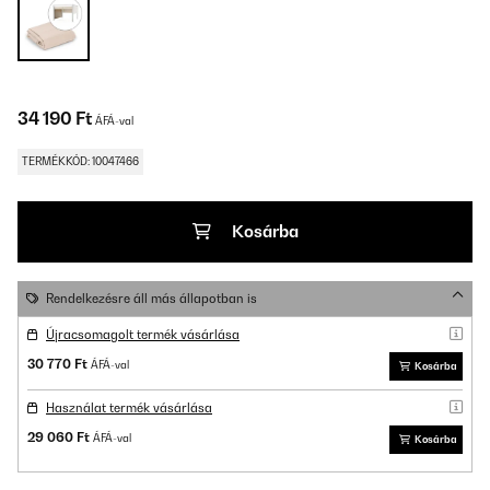
34 190 Ft
ÁFÁ-val
TERMÉKKÓD: 10047466
Kosárba
Rendelkezésre áll más állapotban is
Újracsomagolt termék vásárlása
30 770 Ft
ÁFÁ-val
Kosárba
Használat termék vásárlása
29 060 Ft
ÁFÁ-val
Kosárba