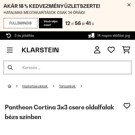
AKÁR 18 % KEDVEZMÉNY ÜZLETSZERTE!
HATALMAS MEGTAKARÍTÁSOK CSAK 24 ÓRÁIG!
Vásároljon
12
56
41
FULLSWING18
H
M
S
most!
3 év jótállás
14 napos elállási jog
Háztartási cikkek
Tartozékok
Pantheon Cortina 3x3 csere oldalfalak
bézs színben