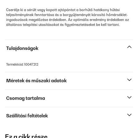
Cserélje ki a sérült vagy kopott ajtópántot a borhűtő hatékony hűtési
teljesítményének fenntartása és a borgyűjteményét károsító hőmérséklet-
ingadozások megelőzése érdekében. Az optimális eredmény érdekében az
általános telepítési utasításokat és figyelmeztetéseket be kell tartani.
Tulajdonságok
Termékkód: 10047212
Méretek és műszaki adatok
Csomag tartalma
Szállítási feltételek
Ez a cikk része