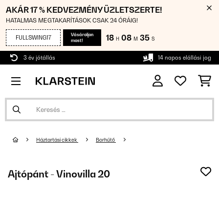
AKÁR 17 % KEDVEZMÉNY ÜZLETSZERTE!
HATALMAS MEGTAKARÍTÁSOK CSAK 24 ÓRÁIG!
Vásároljon
18
08
35
FULLSWING17
H
M
S
most!
3 év jótállás
14 napos elállási jog
Háztartási cikkek
Borhűtő
Ajtópánt - Vinovilla 20