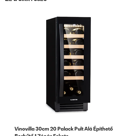
Vinovilla 30cm 20 Palack Pult Alá Építhető