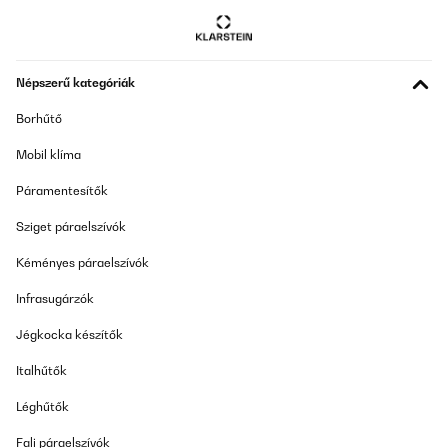
Népszerű kategóriák
Borhűtő
Mobil klíma
Páramentesítők
Sziget páraelszívók
Kéményes páraelszívók
Infrasugárzók
Jégkocka készítők
Italhűtők
Léghűtők
Fali páraelszívók