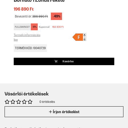
Borhűtő 1 Zónás Fekete
196 890 Ft
-49%
Bevezető ár:
386 990 Ft
FULLSWING17
-17%
Kuponnal:
163 420 Ft
Termék információs
lap
TERMÉKKÓD: 10040729
Kosárba
Vásárlói értékelések
0 értékelés
Írjon értékelést