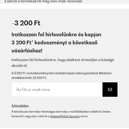
Ezekről a termékekről még nem írtak recenziót
-3 200 Ft
Iratkozzon fel hírlevelünkre és kapjon
3 200 Ft* kedvezményt a következő
vásárláshoz!
Iratkozzon fel hírlevelünkre, hogy elsőként értesüljön a közelgő
akciókról.
A 3 200 Ft-os kedvezmény nem vonható össze más kuponokkal. Minimum
rendelési érték 32 000 Ft.
Adatvédelem
A leiratkozás bármikor lehetséges bármely e-mail láblécében található linken
keresztül, vagy írjon nekünk a
privacy@chal-tec.com
címre.