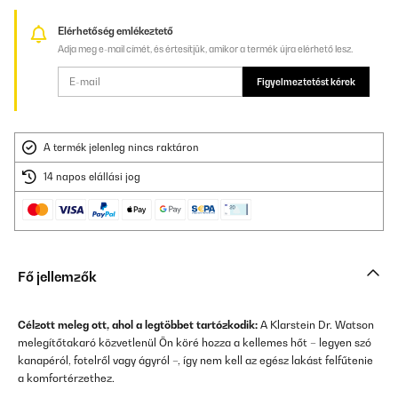
Elérhetőség emlékeztető
Adja meg e-mail címét, és értesítjük, amikor a termék újra elérhető lesz.
Figyelmeztetést kérek
A termék jelenleg nincs raktáron
14 napos elállási jog
Fő jellemzők
Célzott meleg ott, ahol a legtöbbet tartózkodik:
A Klarstein Dr. Watson
melegítőtakaró közvetlenül Ön köré hozza a kellemes hőt – legyen szó
kanapéról, fotelről vagy ágyról –, így nem kell az egész lakást felfűtenie
a komfortérzethez.