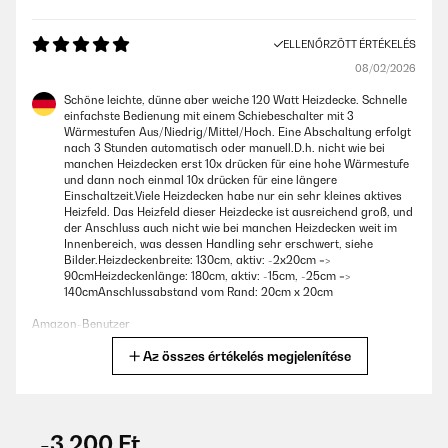
ELLENŐRZÖTT ÉRTÉKELÉS
08/02/2026
Schöne leichte, dünne aber weiche 120 Watt Heizdecke. Schnelle
einfachste Bedienung mit einem Schiebeschalter mit 3
Wärmestufen Aus/Niedrig/Mittel/Hoch. Eine Abschaltung erfolgt
nach 3 Stunden automatisch oder manuell.D.h. nicht wie bei
manchen Heizdecken erst 10x drücken für eine hohe Wärmestufe
und dann noch einmal 10x drücken für eine längere
Einschaltzeit.Viele Heizdecken habe nur ein sehr kleines aktives
Heizfeld. Das Heizfeld dieser Heizdecke ist ausreichend groß, und
der Anschluss auch nicht wie bei manchen Heizdecken weit im
Innenbereich, was dessen Handling sehr erschwert, siehe
Bilder.Heizdeckenbreite: 130cm, aktiv: -2x20cm =>
90cmHeizdeckenlänge: 180cm, aktiv: -15cm, -25cm =>
140cmAnschlussabstand vom Rand: 20cm x 20cm
Amazon-Benutzer
Az összes értékelés megjelenítése
Fordítsd le
ELLENŐRZÖTT ÉRTÉKELÉS
07/02/2026
-3 200 Ft