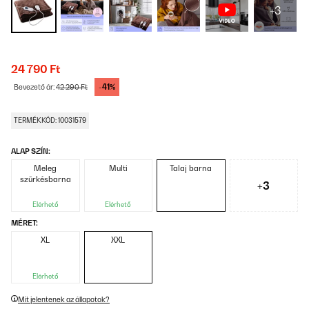
+3
24 790 Ft
-41%
Bevezető ár:
42 290 Ft
TERMÉKKÓD: 10031579
ALAP SZÍN:
Meleg
Multi
Talaj barna
szürkésbarna
+3
Elérhető
Elérhető
MÉRET:
XL
XXL
Elérhető
Mit jelentenek az állapotok?