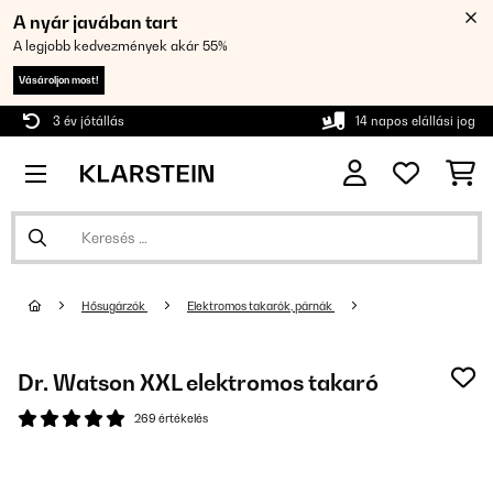
A nyár javában tart
A legjobb kedvezmények akár 55%
Vásároljon most!
3 év jótállás
14 napos elállási jog
Hősugárzók
Elektromos takarók, párnák
Dr. Watson XXL elektromos takaró
269 értékelés