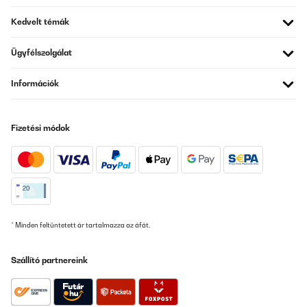
ist ausreichend, Würde ich wieder kaufen, Preis-Leistung Top
Kedvelt témák
Amazon-Benutzer
Fordítsd le
Ügyfélszolgálat
ELLENŐRZÖTT ÉRTÉKELÉS
Információk
08/08/2025
Works so well, even after years. I love it. I am never cold.
Fizetési módok
Amazon user
Fordítsd le
ELLENŐRZÖTT ÉRTÉKELÉS
13/07/2025
* Minden feltüntetett ár tartalmazza az áfát.
Nie wieder ohne! Super angenehm warm. Abschaltautomatik. 3
Stufen regulierbar. Schöne Farbe. Auch nach dem waschen
Szállító partnereink
funktioniert alles bestens.
Amazon-Benutzer
Fordítsd le