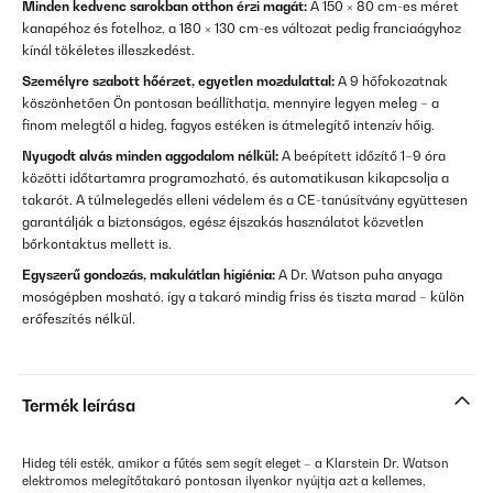
Minden kedvenc sarokban otthon érzi magát:
A 150 × 80 cm-es méret
kanapéhoz és fotelhoz, a 180 × 130 cm-es változat pedig franciaágyhoz
kínál tökéletes illeszkedést.
Személyre szabott hőérzet, egyetlen mozdulattal:
A 9 hőfokozatnak
köszönhetően Ön pontosan beállíthatja, mennyire legyen meleg – a
finom melegtől a hideg, fagyos estéken is átmelegítő intenzív hőig.
Nyugodt alvás minden aggodalom nélkül:
A beépített időzítő 1–9 óra
közötti időtartamra programozható, és automatikusan kikapcsolja a
takarót. A túlmelegedés elleni védelem és a CE-tanúsítvány együttesen
garantálják a biztonságos, egész éjszakás használatot közvetlen
bőrkontaktus mellett is.
Egyszerű gondozás, makulátlan higiénia:
A Dr. Watson puha anyaga
mosógépben mosható, így a takaró mindig friss és tiszta marad – külön
erőfeszítés nélkül.
Termék leírása
Hideg téli esték, amikor a fűtés sem segít eleget – a Klarstein Dr. Watson
elektromos melegítőtakaró pontosan ilyenkor nyújtja azt a kellemes,