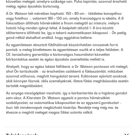
közvetlen meleget, amelyre szüksége van. Puha tapintás, azonnal érezhető
meleg, egész éjszakás biztonság.
A Dr. Watson két méretben kapható: 150 × 80 cm – tökéletes kanapéhoz
vagy fotelhoz –, valamint 180 × 130 cm, amely franciaágyra is ideális. A 9
fokozatban állítható hőmérséklet a finom melegtől az intenzív, mélyre
hatoló hőig minden igényt lefed. A beépített időzítő 1–9 óra közötti
időtartamra állítható be, így a takaró automatikusan kikapcsol – Ön pedig
gond nélkül elaludhat anélkül, hogy aggódnia kellene.
Az egyenletesen elosztott fűtőhálónak köszönhetően nincsenek forró
pontok: a meleg kíméletesen és egyenletesen oszlik el a teljes felületen. A
CE-tanúsítvány garantálja a biztonságos használatot közvetlen
bőrkontaktus esetén és egész éjszakás üzemeltetés mellett is.
Ahelyett, hogy az egész lakást felfűtené, a Dr. Watson pontosan ott melegít,
ahol Ön tartózkodik – ez érezhetően csökkenti a fűtésszámlát, miközben
azonnal otthonos, meghitt hangulatot teremt. Különösen ajánlott azoknak,
akik könnyen fáznak, idős személyeknek, illetve fűtési meghibásodás esetén
tartalék megoldásként.
Az anyaga mosógépben mosható, így a karbantartás és a higiénia gondot
sem okoz. A Klarstein Dr. Watson egyesíti a pontos hőmérséklet-
szabályozást, az automatikus kikapcsolást és az egyszerű gondozást –
őszi-téli mindennapok megbízható kísérője. Rendelje meg még ma, és
élvezze a meghitt meleget magas fűtési számla nélkül.