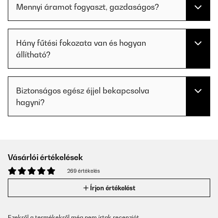
Mennyi áramot fogyaszt, gazdaságos?
Hány fűtési fokozata van és hogyan
állítható?
Biztonságos egész éjjel bekapcsolva
hagyni?
Vásárlói értékelések
269 értékelés
Írjon értékelést
Ezekről a termékekről még nem írtak recenziót