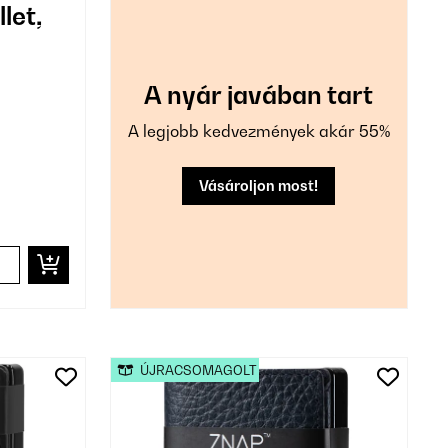
let,
A nyár javában tart
A legjobb kedvezmények akár 55%
Vásároljon most!
ÚJRACSOMAGOLT