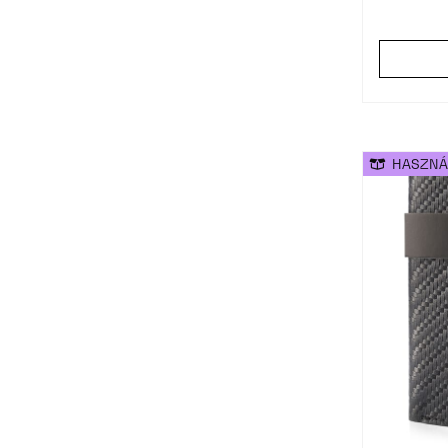
Rózsaszín
(1)
Szürke
(1)
Szürkésbarna
(1)
Többszínű
(1)
HASZNÁ