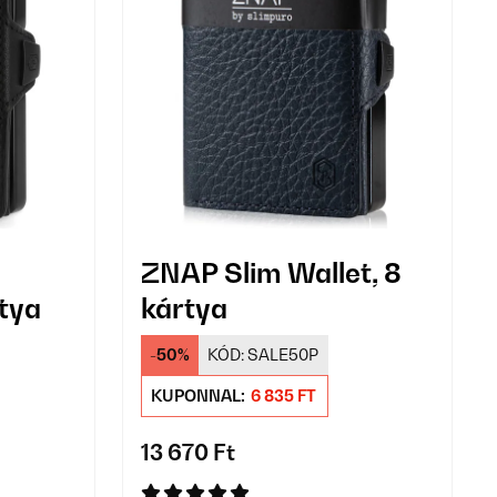
ZNAP Slim Wallet, 8
rtya
kártya
-50%
KÓD:
SALE50P
KUPONNAL:
6 835 FT
13 670 Ft