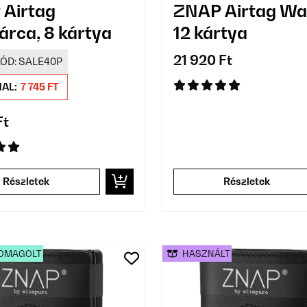
Airtag
ZNAP Airtag Wal
árca, 8 kártya
12 kártya
21 920 Ft
ÓD:
SALE40P
AL:
7 745 FT
Ft
Részletek
Részletek
OMAGOLT
HASZNÁLT