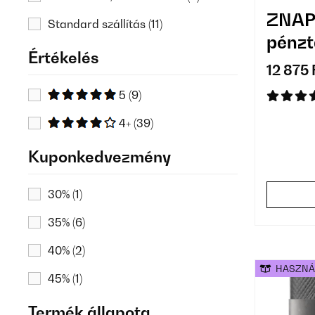
ZNAP
Standard szállítás
(11)
pénzt
Értékelés
12 875 
5
(9)
4+
(39)
Kuponkedvezmény
30%
(1)
35%
(6)
40%
(2)
HASZNÁ
45%
(1)
Termék állapota