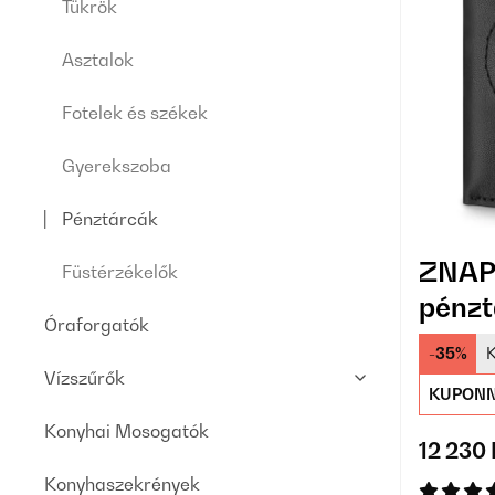
Tükrök
Asztalok
Fotelek és székek
Gyerekszoba
Pénztárcák
ZNAP 
Füstérzékelők
pénzt
Óraforgatók
-35%
K
Vízszűrők
KUPONN
Konyhai Mosogatók
12 230 
Konyhaszekrények