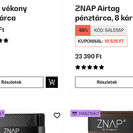
 vékony
ZNAP Airtag
árca
pénztárca, 8 ká
Ft
-55%
KÓD:
SALE55P
KUPONNAL:
10 525 FT
23 390 Ft
Részletek
Részletek
LT
HASZNÁLT