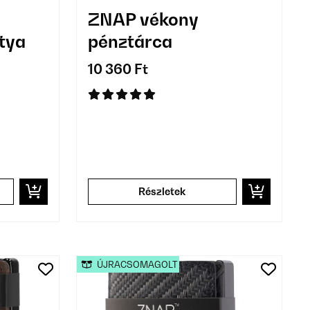
ZNAP vékony
rtya
pénztárca
10 360 Ft
Részletek
ÚJRACSOMAGOLT