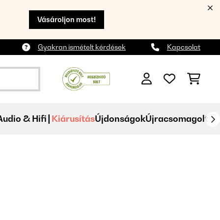
Vásároljon most!
Gyakran ismételt kérdések
Kapcsolat
Audio & Hifi
Kiárusítás
Újdonságok
Újracsomagolt