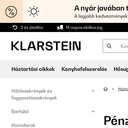
A nyár javában 
A legjobb kedvezmények
3 év jótállás
14 napos elállási jog
Háztartási cikkek
Konyhafelszerelés
Hősu
Házta
Hűtőszekrények és
fagyasztószekrények
Borhűtő
Pén
Humidorok