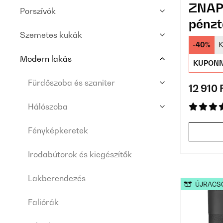
ZNAP 
Porszívók
pénzt
Szemetes kukák
-40%
K
Modern lakás
KUPONN
Fürdőszoba és szaniter
12 910 
Hálószoba
Fényképkeretek
Irodabútorok és kiegészítők
Lakberendezés
ÚJRACS
Faliórák