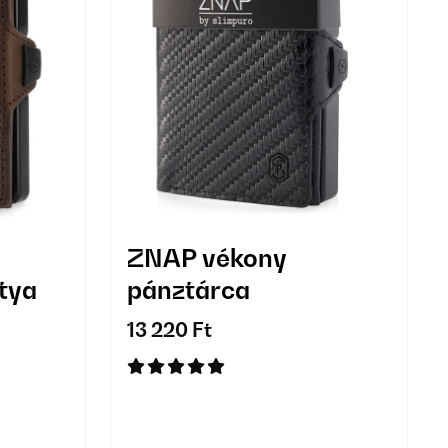
ZNAP vékony
rtya
pánztárca
13 220 Ft