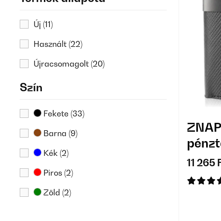
Új
(11)
Használt
(22)
Újracsomagolt
(20)
Szín
Fekete
(33)
ZNAP
Barna
(9)
pénzt
Kék
(2)
11 265 
Piros
(2)
Zöld
(2)
Narancs
(1)