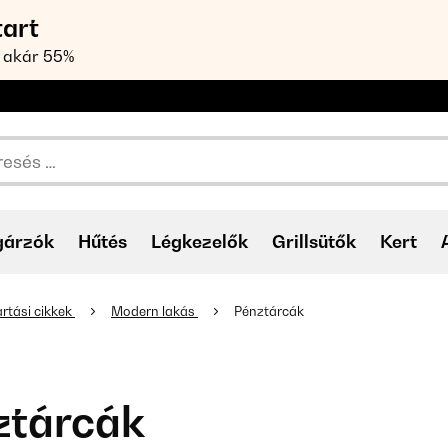
tart
 akár 55%
gárzók
Hűtés
Légkezelők
Grillsütők
Kert
rtási cikkek
Modern lakás
Pénztárcák
ztárcák