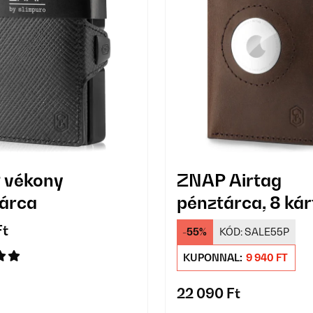
 vékony
ZNAP Airtag
árca
pénztárca, 8 ká
Ft
-55%
KÓD:
SALE55P
KUPONNAL:
9 940 FT
22 090 Ft