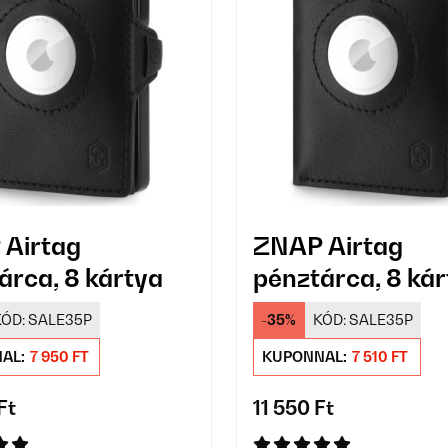
Airtag
ZNAP Airtag
árca, 8 kártya
pénztárca, 8 ká
ÓD:
SALE35P
-35%
KÓD:
SALE35P
AL:
7 950 FT
KUPONNAL:
7 510 FT
Ft
11 550 Ft