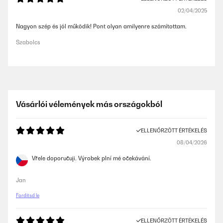
02/04/2025
Nagyon szép és jól működik! Pont olyan amilyenre számítottam.
Szabolcs
Vásárlói vélemények más országokból
ELLENŐRZÖTT ÉRTÉKELÉS
08/04/2026
Vřele doporučuji. Výrobek plní mé očekávání.
Jan
Fordítsd le
ELLENŐRZÖTT ÉRTÉKELÉS