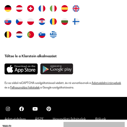
Stefan
Fordítsd le
ELLENŐRZÖTT ÉRTÉKELÉS
26/08/2024
Es muy bonita, después de mucho mirar al final me decidí por
ella. Tiene buena aspiración de humos y en el minimo no hace
Töltse le a Klarstein alkalmazást
ruido
Usuario/a de amazon
Fordítsd le
Ez az oldal reCAPTCHA szolgáltatással védett, és rá vonatkoznak a
Adatvédelmi irányelvek
és a
Felhasználási feltételek
a Google szolgáltatásaira.
ELLENŐRZÖTT ÉRTÉKELÉS
08/07/2024
Sehr flach im Einbau, was toll ist. Jedoch schaltet sie sich beim
kochen mit Dampf selbst ein
Amazon-Benutzer
Adatvédelem
ÁSZF
Használati feltételek
Rólunk
200 Ft
Fordítsd le