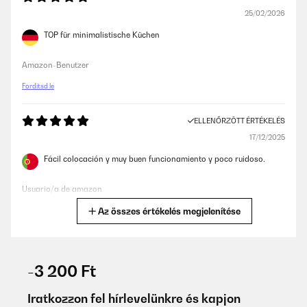
25/02/2026
TOP für minimalistische Küchen
Amazon-Benutzer
Fordítsd le
ELLENŐRZÖTT ÉRTÉKELÉS
17/12/2025
Fácil colocación y muy buen funcionamiento y poco ruidoso.
Usuario/a de amazon
Az összes értékelés megjelenítése
Fordítsd le
ELLENŐRZÖTT ÉRTÉKELÉS
06/12/2025
-3 200 Ft
Très belle hotte facile d'entretien
Iratkozzon fel hírlevelünkre és kapjon