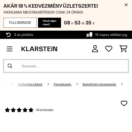
AKÁR 18 % KEDVEZMÉNY ÜZLETSZERTE!
HATALMAS MEGTAKARÍTÁSOK CSAK 24 ÓRÁIG!
Vásároljon
08
53
35
FULLSWING18
H
M
S
most!
3 év jótállás
14 napos elállási jog
Háztartási cikkek
Páraelszívók
Beépíthető páraelszívók
44 értékelés