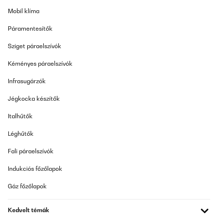
ELLENŐRZÖTT ÉRTÉKELÉS
Mobil klíma
16/04/2025
Páramentesítők
Nach ca. 5 monaten benutze, bin ich immer noch zufrieden .Tolles
Gerät und nicht so laut . Lediglich die no Toch Funktion Spielt
Sziget páraelszívók
verrückt, mal funktioniert es mal nicht
Amazon-Benutzer
Kéményes páraelszívók
Fordítsd le
Infrasugárzók
Jégkocka készítők
ELLENŐRZÖTT ÉRTÉKELÉS
11/02/2025
Italhűtők
Super sodisafata, arrivata prima del previsto.
Léghűtők
Amazon-Benutzer
Fali páraelszívók
Fordítsd le
Indukciós főzőlapok
Gáz főzőlapok
ELLENŐRZÖTT ÉRTÉKELÉS
11/02/2025
Kedvelt témák
Super sodisafata, arrivata prima del previsto.