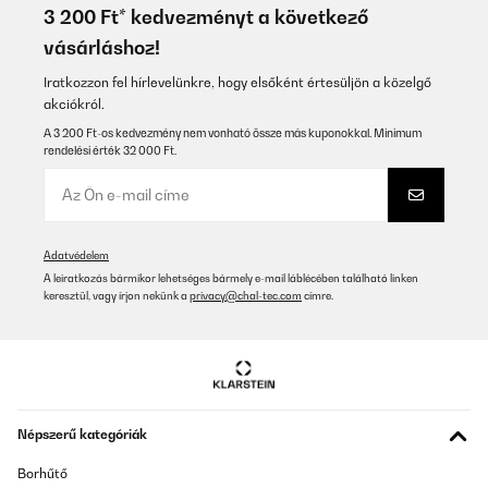
Utilisateur d'Amazon
3 200 Ft* kedvezményt a következő
vásárláshoz!
Fordítsd le
Iratkozzon fel hírlevelünkre, hogy elsőként értesüljön a közelgő
ELLENŐRZÖTT ÉRTÉKELÉS
akciókról.
09/11/2025
A 3 200 Ft-os kedvezmény nem vonható össze más kuponokkal. Minimum
rendelési érték 32 000 Ft.
Très beau touche tactile mais aussi détecteur de mouvement sans
avoir à appuyer les boutons
Utilisateur d'Amazon
Fordítsd le
Adatvédelem
A leiratkozás bármikor lehetséges bármely e-mail láblécében található linken
keresztül, vagy írjon nekünk a
privacy@chal-tec.com
címre.
ELLENŐRZÖTT ÉRTÉKELÉS
28/04/2025
Sher gut
Amazon-Benutzer
Népszerű kategóriák
Fordítsd le
Borhűtő