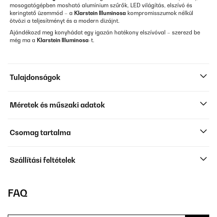
mosogatógépben mosható alumínium szűrők, LED világítás, elszívó és
keringtető üzemmód – a
Klarstein Illuminosa
kompromisszumok nélkül
ötvözi a teljesítményt és a modern dizájnt.
Ajándékozd meg konyhádat egy igazán hatékony elszívóval – szerezd be
még ma a
Klarstein Illuminosa
-t.
Tulajdonságok
Méretek és műszaki adatok
Csomag tartalma
Szállítási feltételek
FAQ