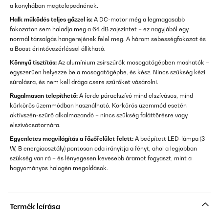
a konyhában megtelepednének.
Halk működés teljes gőzzel is:
A DC-motor még a legmagasabb
fokozaton sem haladja meg a 64 dB zajszintet – ez nagyjából egy
normál társalgás hangerejének felel meg. A három sebességfokozat és
a Boost érintővezérléssel állítható.
Könnyű tisztítás:
Az alumínium zsírszűrők mosogatógépben moshatók –
egyszerűen helyezze be a mosogatógépbe, és kész. Nincs szükség kézi
súrolásra, és nem kell drága csere szűrőket vásárolni.
Rugalmasan telepíthető:
A ferde páraelszívó mind elszívásos, mind
körkörös üzemmódban használható. Körkörös üzemmód esetén
aktívszén-szűrő alkalmazandó – nincs szükség faláttörésre vagy
elszívócsatornára.
Egyenletes megvilágítás a főzőfelület felett:
A beépített LED-lámpa (3
W, B energiaosztály) pontosan oda irányítja a fényt, ahol a legjobban
szükség van rá – és lényegesen kevesebb áramot fogyaszt, mint a
hagyományos halogén megoldások.
Termék leírása