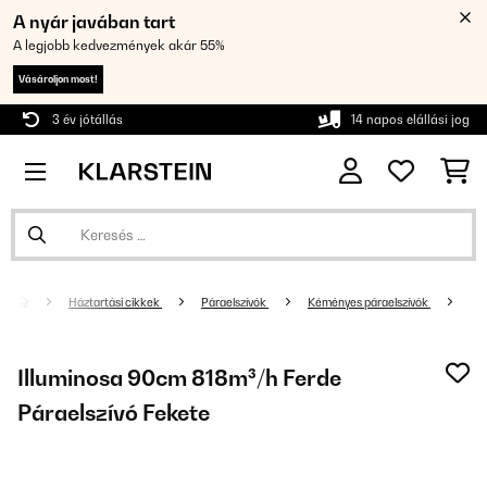
A nyár javában tart
A legjobb kedvezmények akár 55%
Vásároljon most!
3 év jótállás
14 napos elállási jog
Háztartási cikkek
Páraelszívók
Kéményes páraelszívók
Illuminosa 90cm 818m³/h Ferde
Páraelszívó Fekete