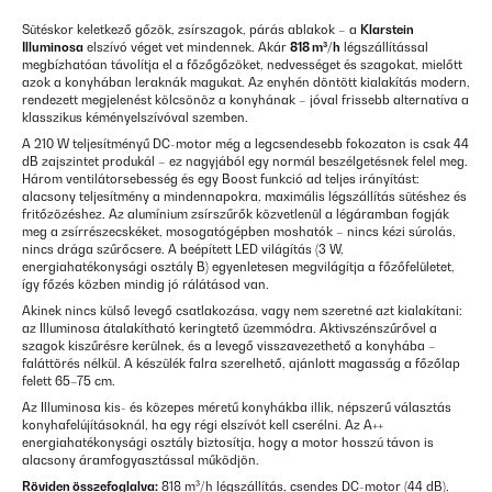
Sütéskor keletkező gőzök, zsírszagok, párás ablakok – a
Klarstein
Illuminosa
elszívó véget vet mindennek. Akár
818 m³/h
légszállítással
megbízhatóan távolítja el a főzőgőzöket, nedvességet és szagokat, mielőtt
azok a konyhában leraknák magukat. Az enyhén döntött kialakítás modern,
rendezett megjelenést kölcsönöz a konyhának – jóval frissebb alternatíva a
klasszikus kéményelszívóval szemben.
A 210 W teljesítményű DC-motor még a legcsendesebb fokozaton is csak 44
dB zajszintet produkál – ez nagyjából egy normál beszélgetésnek felel meg.
Három ventilátorsebesség és egy Boost funkció ad teljes irányítást:
alacsony teljesítmény a mindennapokra, maximális légszállítás sütéshez és
fritőzözéshez. Az alumínium zsírszűrők közvetlenül a légáramban fogják
meg a zsírrészecskéket, mosogatógépben moshatók – nincs kézi súrolás,
nincs drága szűrőcsere. A beépített LED világítás (3 W,
energiahatékonysági osztály B) egyenletesen megvilágítja a főzőfelületet,
így főzés közben mindig jó rálátásod van.
Akinek nincs külső levegő csatlakozása, vagy nem szeretné azt kialakítani:
az Illuminosa átalakítható keringtető üzemmódra. Aktivszénszűrővel a
szagok kiszűrésre kerülnek, és a levegő visszavezethető a konyhába –
faláttörés nélkül. A készülék falra szerelhető, ajánlott magasság a főzőlap
felett 65–75 cm.
Az Illuminosa kis- és közepes méretű konyhákba illik, népszerű választás
konyhafelújításoknál, ha egy régi elszívót kell cserélni. Az A++
energiahatékonysági osztály biztosítja, hogy a motor hosszú távon is
alacsony áramfogyasztással működjön.
Röviden összefoglalva:
818 m³/h légszállítás, csendes DC-motor (44 dB),