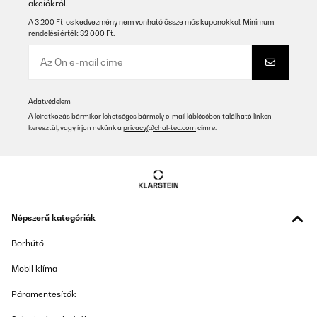
akciókról.
A 3 200 Ft-os kedvezmény nem vonható össze más kuponokkal. Minimum
rendelési érték 32 000 Ft.
Adatvédelem
A leiratkozás bármikor lehetséges bármely e-mail láblécében található linken
keresztül, vagy írjon nekünk a
privacy@chal-tec.com
címre.
Népszerű kategóriák
Borhűtő
Mobil klíma
Páramentesítők