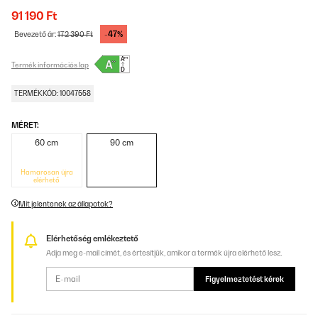
91 190 Ft
-47%
Bevezető ár:
172 390 Ft
Termék információs lap
TERMÉKKÓD: 10047558
MÉRET:
60 cm
90 cm
Hamarosan újra
elérhető
Mit jelentenek az állapotok?
Elérhetőség emlékeztető
Adja meg e-mail címét, és értesítjük, amikor a termék újra elérhető lesz.
Figyelmeztetést kérek