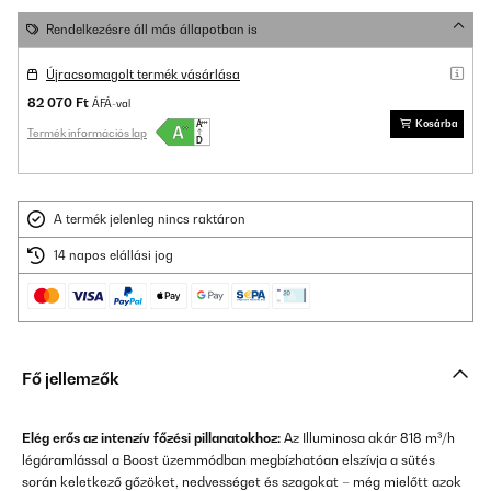
Rendelkezésre áll más állapotban is
Újracsomagolt termék vásárlása
82 070 Ft
ÁFÁ-val
Kosárba
Termék információs lap
A termék jelenleg nincs raktáron
14 napos elállási jog
Fő jellemzők
Elég erős az intenzív főzési pillanatokhoz:
Az Illuminosa akár 818 m³/h
légáramlással a Boost üzemmódban megbízhatóan elszívja a sütés
során keletkező gőzöket, nedvességet és szagokat – még mielőtt azok