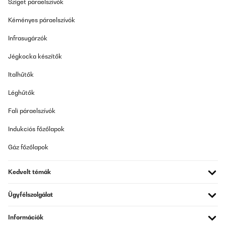
Sziget páraelszívók
Kéményes páraelszívók
Infrasugárzók
Jégkocka készítők
Italhűtők
Léghűtők
Fali páraelszívók
Indukciós főzőlapok
Gáz főzőlapok
Kedvelt témák
Ügyfélszolgálat
Információk