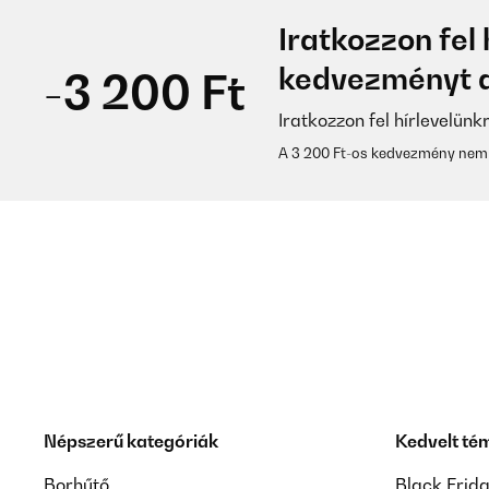
Iratkozzon fel 
kedvezményt a
-3 200 Ft
Iratkozzon fel hírlevelünk
A 3 200 Ft-os kedvezmény nem 
Népszerű kategóriák
Kedvelt té
Borhűtő
Black Frid