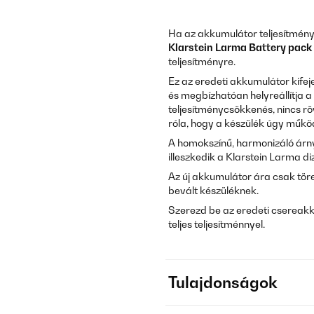
Ha az akkumulátor teljesítménye
Klarstein Larma Battery pack
teljesítményre.
Ez az eredeti akkumulátor kife
és megbízhatóan helyreállítja a 
teljesítménycsökkenés, nincs r
róla, hogy a készülék úgy működ
A homokszínű, harmonizáló árny
illeszkedik a Klarstein Larma di
Az új akkumulátor ára csak tör
bevált készüléknek.
Szerezd be az eredeti csereakk
teljes teljesítménnyel.
Tulajdonságok