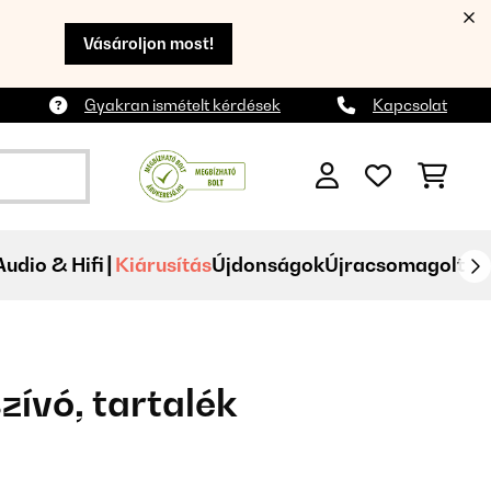
Vásároljon most!
Gyakran ismételt kérdések
Kapcsolat
Audio & Hifi
Kiárusítás
Újdonságok
Újracsomagolt
ívó, tartalék