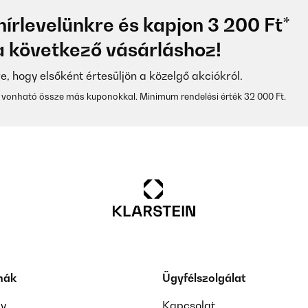
hírlevelünkre és kapjon 3 200 Ft*
 következő vásárláshoz!
re, hogy elsőként értesüljön a közelgő akciókról.
vonható össze más kuponokkal. Minimum rendelési érték 32 000 Ft.
mák
Ügyfélszolgálat
ay
Kapcsolat