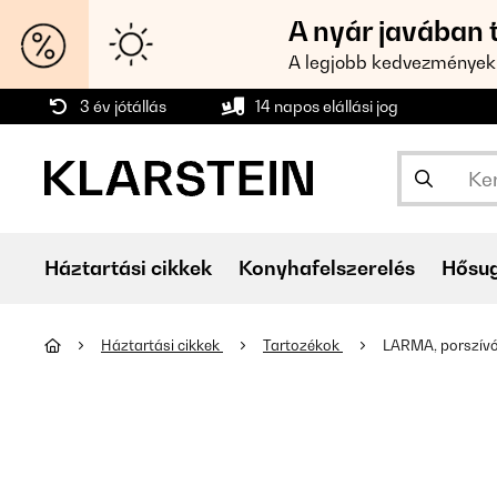
A nyár javában 
A legjobb kedvezmények
3 év jótállás
14 napos elállási jog
Háztartási cikkek
Konyhafelszerelés
Hősu
Háztartási cikkek
Tartozékok
LARMA, porszívó