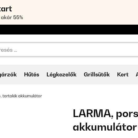
tart
 akár 55%
gárzók
Hűtés
Légkezelők
Grillsütők
Kert
, tartalék akkumulátor
LARMA, porsz
akkumulátor