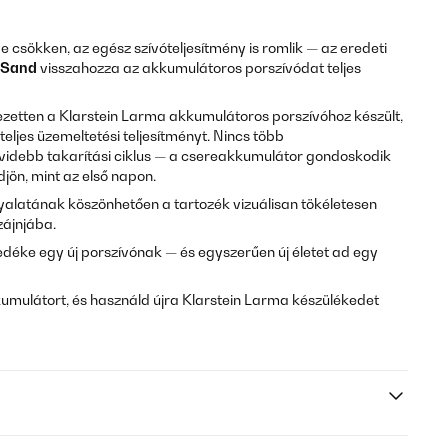
 csökken, az egész szívóteljesítmény is romlik — az eredeti
 Sand
visszahozza az akkumulátoros porszívódat teljes
jezetten a Klarstein Larma akkumulátoros porszívóhoz készült,
teljes üzemeltetési teljesítményt. Nincs több
övidebb takarítási ciklus — a csereakkumulátor gondoskodik
jön, mint az első napon.
alatának köszönhetően a tartozék vizuálisan tökéletesen
zájnjába.
edéke egy új porszívónak — és egyszerűen új életet ad egy
umulátort, és használd újra Klarstein Larma készülékedet