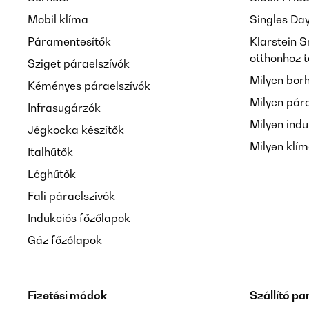
Mobil klíma
Singles Da
Páramentesítők
Klarstein S
otthonhoz 
Sziget páraelszívók
Milyen bor
Kéményes páraelszívók
Milyen pár
Infrasugárzók
Milyen indu
Jégkocka készítők
Milyen klí
Italhűtők
Léghűtők
Fali páraelszívók
Indukciós főzőlapok
Gáz főzőlapok
Fizetési módok
Szállító pa