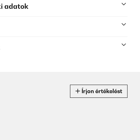
i adatok
k
Írjon értékelést