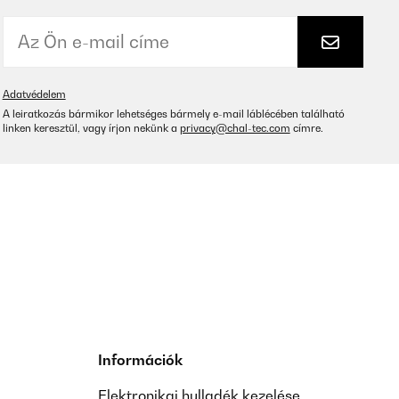
Adatvédelem
A leiratkozás bármikor lehetséges bármely e-mail láblécében található
linken keresztül, vagy írjon nekünk a
privacy@chal-tec.com
címre.
Információk
Elektronikai hulladék kezelése