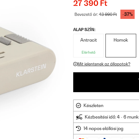
27 390 Ft
-37%
Bevezető ár:
43 990 Ft
ALAP SZÍN:
Antracit
Homok
Elérhető
Mit jelentenek az állapotok?
Készleten
Kézbesítési idő: 4 - 6 mu
14 napos elállási jog