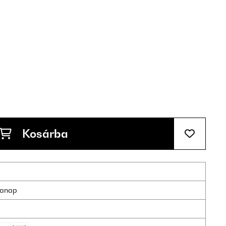
Kosárba
nkanap