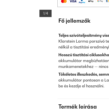
1/4
Fő jellemzők
Teljes szívóteljesítmény vis
Klarstein Larma porszívó 
nélkül a tisztítási eredmén
Hosszú tisztítási ciklusokho
akkumulátor megbízhatóan 
munkamenetekhez — nincs tö
Tökéletes illeszkedés, semm
akkumulátor pontosan a La
be és kezdje el használni.
Termék leírása