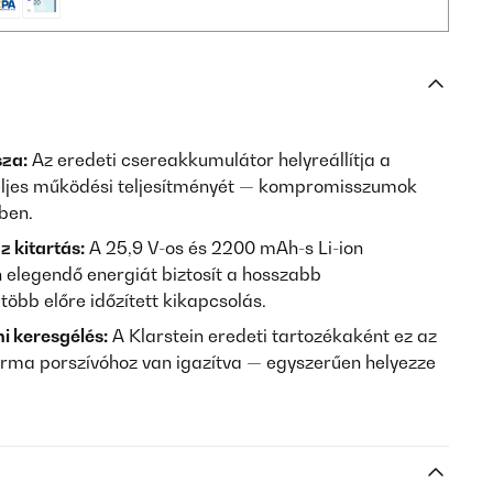
sza:
Az eredeti csereakkumulátor helyreállítja a
teljes működési teljesítményét — kompromisszumok
yben.
z kitartás:
A 25,9 V-os és 2200 mAh-s Li-ion
elegendő energiát biztosít a hosszabb
bb előre időzített kikapcsolás.
i keresgélés:
A Klarstein eredeti tartozékaként ez az
rma porszívóhoz van igazítva — egyszerűen helyezze