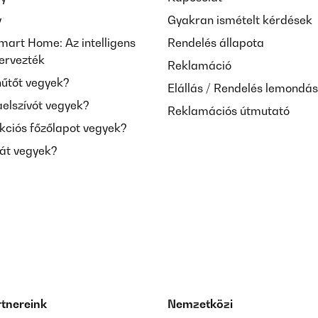
y
Gyakran ismételt kérdések
mart Home: Az intelligens
Rendelés állapota
tervezték
Reklamáció
hűtőt vegyek?
Elállás / Rendelés lemondá
aelszívót vegyek?
Reklamációs útmutató
kciós főzőlapot vegyek?
mát vegyek?
rtnereink
Nemzetközi