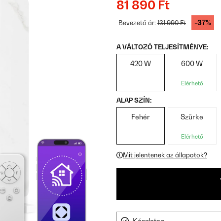
81 890 Ft
-37%
Bevezető ár:
131 990 Ft
A VÁLTOZÓ TELJESÍTMÉNYE:
420 W
600 W
Elérhető
ALAP SZÍN:
Fehér
Szürke
Elérhető
Mit jelentenek az állapotok?
Készleten