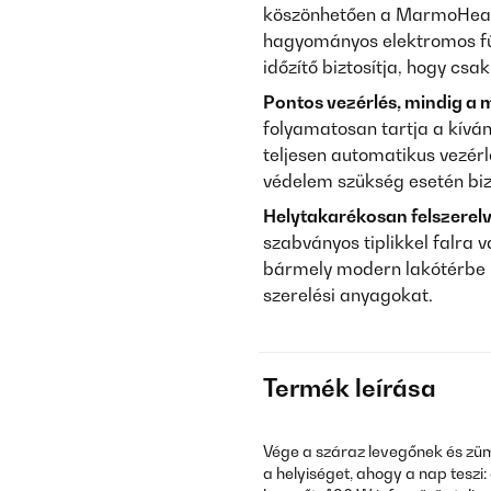
köszönhetően a MarmoHeat 
hagyományos elektromos fű
időzítő biztosítja, hogy csa
Pontos vezérlés, mindig a 
folyamatosan tartja a kíván
teljesen automatikus vezérl
védelem szükség esetén biz
Helytakarékosan felszerelve
szabványos tiplikkel falra 
bármely modern lakótérbe 
szerelési anyagokat.
Termék leírása
Vége a száraz levegőnek és z
a helyiséget, ahogy a nap teszi