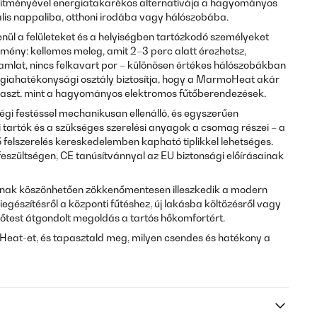
esítményével energiatakarékos alternatívája a hagyományos
ális nappaliba, otthoni irodába vagy hálószobába.
nül a felületeket és a helyiségben tartózkodó személyeket
dmény: kellemes meleg, amit 2–3 perc alatt érezhetsz,
ramlat, nincs felkavart por – különösen értékes hálószobákban
giahatékonysági osztály biztosítja, hogy a MarmoHeat akár
aszt, mint a hagyományos elektromos fűtőberendezések.
gi festéssel mechanikusan ellenálló, és egyszerűen
li tartók és a szükséges szerelési anyagok a csomag részei – a
 felszerelés kereskedelemben kapható tiplikkel lehetséges.
szültségen, CE tanúsítvánnyal az EU biztonsági előírásainak
jának köszönhetően zökkenőmentesen illeszkedik a modern
gészítésről a központi fűtéshez, új lakásba költözésről vagy
fűtőtest átgondolt megoldás a tartós hőkomfortért.
at-et, és tapasztald meg, milyen csendes és hatékony a