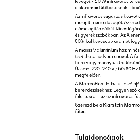
levegőt. 420 W infravörös telj
elektromos fűtőtesteknek – ide
Az infravörös sugárzás közvetle
melegíti, nem a levegőt. Az ere
előmelegítés nélkül. Nincs légá
és gyerekszobákban. Az A ener
50%-kal kevesebb áramot fogy
A masszív alumínium ház minősé
tisztítható nedves ruhával. A fa
falra vagy mennyezetre történő
Üzemel 220–240 V / 50/60 Hz fe
megfelelően.
A MarmoHeat letisztult dizájn
berendezésekhez. Legyen szó kie
felújításról – ez az infravörös 
Szerezd be a
Klarstein
MarmoHe
fűtés.
Tulajdonságok