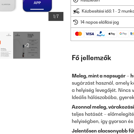
Kézbesítési idő: 1 - 2 mun
1/7
14 napos elállási jog
+2
Fő jellemzők
Meleg, mint a napsugár – hu
sugárzást használ, amely kö
a helyiség levegőjét. Nincs v
Ideális hálószobába, gyere
Azonnal meleg, várakozási 
teljes hatását – előmelegíté
helyiségben, így gyorsan é
Jelentősen alacsonyabb fűt