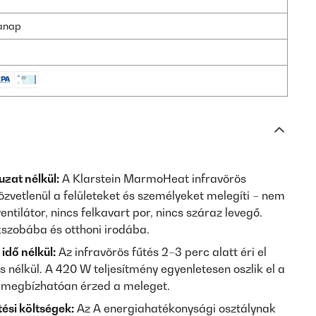
kanap
zat nélkül:
A Klarstein MarmoHeat infravörös
zvetlenül a felületeket és személyeket melegíti – nem
entilátor, nincs felkavart por, nincs száraz levegő.
kszobába és otthoni irodába.
idő nélkül:
Az infravörös fűtés 2–3 perc alatt éri el
s nélkül. A 420 W teljesítmény egyenletesen oszlik el a
s megbízhatóan érzed a meleget.
ési költségek:
Az A energiahatékonysági osztálynak