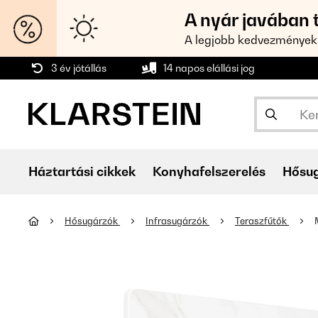
A nyár javában 
A legjobb kedvezmények
3 év jótállás
14 napos elállási jog
Háztartási cikkek
Konyhafelszerelés
Hősu
Hősugárzók
Infrasugárzók
Teraszfűtők