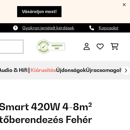
Vásároljon most!
Gyakran ismételt kérdések
Kapcsolat
Audio & Hifi
Kiárusítás
Újdonságok
Újracsomagolt
Smart 420W 4-8m²
űtőberendezés Fehér