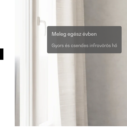
Meleg egész évben
Gyors és csendes infravörös hő