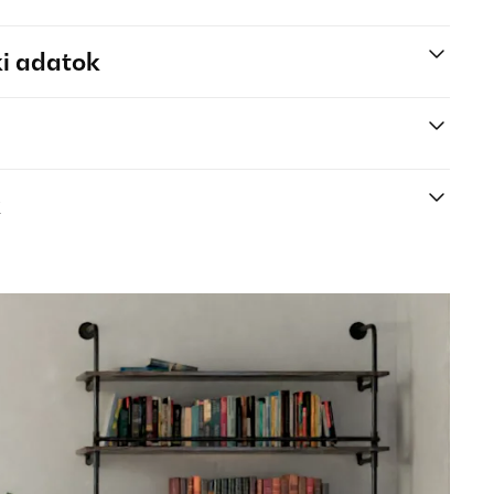
i adatok
k