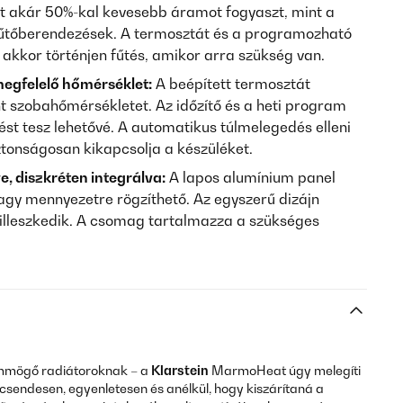
akár 50%-kal kevesebb áramot fogyaszt, mint a
tőberendezések. A termosztát és a programozható
k akkor történjen fűtés, amikor arra szükség van.
megfelelő hőmérséklet:
A beépített termosztát
t szobahőmérsékletet. Az időzítő és a heti program
ést tesz lehetővé. A automatikus túlmelegedés elleni
tonságosan kikapcsolja a készüléket.
, diszkréten integrálva:
A lapos alumínium panel
vagy mennyezetre rögzíthető. Az egyszerű dizájn
illeszkedik. A csomag tartalmazza a szükséges
ümmögő radiátoroknak – a
Klarstein
MarmoHeat úgy melegíti
: csendesen, egyenletesen és anélkül, hogy kiszárítaná a