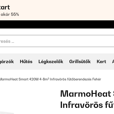
tart
 akár 55%
gárzók
Hűtés
Légkezelők
Grillsütők
Kert
MarmoHeat Smart 420W 4-8m² Infravörös fűtőberendezés Fehér
MarmoHeat 
Infravörös f