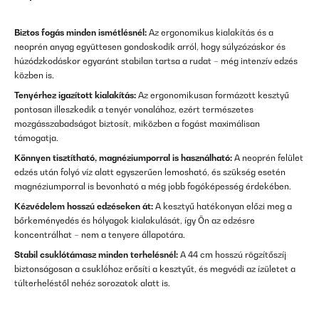
Biztos fogás minden ismétlésnél:
Az ergonomikus kialakítás és a
neoprén anyag együttesen gondoskodik arról, hogy súlyzózáskor és
húzódzkodáskor egyaránt stabilan tartsa a rudat – még intenzív edzés
közben is.
Tenyérhez igazított kialakítás:
Az ergonomikusan formázott kesztyű
pontosan illeszkedik a tenyér vonalához, ezért természetes
mozgásszabadságot biztosít, miközben a fogást maximálisan
támogatja.
Könnyen tisztítható, magnéziumporral is használható:
A neoprén felület
edzés után folyó víz alatt egyszerűen lemosható, és szükség esetén
magnéziumporral is bevonható a még jobb fogóképesség érdekében.
Kézvédelem hosszú edzéseken át:
A kesztyű hatékonyan előzi meg a
bőrkeményedés és hólyagok kialakulását, így Ön az edzésre
koncentrálhat – nem a tenyere állapotára.
Stabil csuklótámasz minden terhelésnél:
A 44 cm hosszú rögzítőszíj
biztonságosan a csuklóhoz erősíti a kesztyűt, és megvédi az ízületet a
túlterheléstől nehéz sorozatok alatt is.