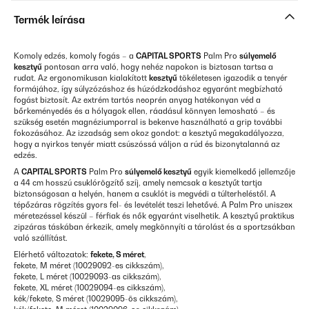
Termék leírása
Komoly edzés, komoly fogás – a
CAPITAL SPORTS
Palm Pro
súlyemelő
kesztyű
pontosan arra való, hogy nehéz napokon is biztosan tartsa a
rudat. Az ergonomikusan kialakított
kesztyű
tökéletesen igazodik a tenyér
formájához, így súlyzózáshoz és húzódzkodáshoz egyaránt megbízható
fogást biztosít. Az extrém tartós neoprén anyag hatékonyan véd a
bőrkeményedés és a hólyagok ellen, ráadásul könnyen lemosható – és
szükség esetén magnéziumporral is bekenve használható a grip további
fokozásához. Az izzadság sem okoz gondot: a kesztyű megakadályozza,
hogy a nyirkos tenyér miatt csúszóssá váljon a rúd és bizonytalanná az
edzés.
A
CAPITAL SPORTS
Palm Pro
súlyemelő kesztyű
egyik kiemelkedő jellemzője
a 44 cm hosszú csuklórögzítő szíj, amely nemcsak a kesztyűt tartja
biztonságosan a helyén, hanem a csuklót is megvédi a túlterheléstől. A
tépőzáras rögzítés gyors fel- és levételét teszi lehetővé. A Palm Pro uniszex
méretezéssel készül – férfiak és nők egyaránt viselhetik. A kesztyű praktikus
zipzáras táskában érkezik, amely megkönnyíti a tárolást és a sportzsákban
való szállítást.
Elérhető változatok:
fekete, S méret
,
fekete, M méret (10029092-es cikkszám),
fekete, L méret (10029093-as cikkszám),
fekete, XL méret (10029094-es cikkszám),
kék/fekete, S méret (10029095-ös cikkszám),