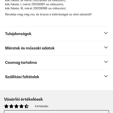
kék/fekete, M méret (10029096-os cikkszám),
kék/fekete, L méret (10029097-es cikkszám),
kék/fekete, XL méret (10029098-as cikkszám)
Rendelje meg még ma, és érezze a különbséget az első edzéstől!
Tulajdonságok
Méretek és műszaki adatok
Csomag tartalma
Szállítási feltételek
Vásárlói értékelések
4 értékelés