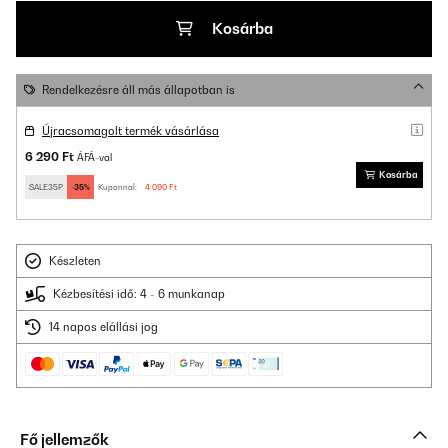
Kosárba
Rendelkezésre áll más állapotban is
Újracsomagolt termék vásárlása
6 290 Ft
ÁFÁ-val
Kosárba
SALE35P
-35%
Kuponnal:
4 090 Ft
Készleten
Kézbesítési idő: 4 - 6 munkanap
14 napos elállási jog
Fő jellemzők