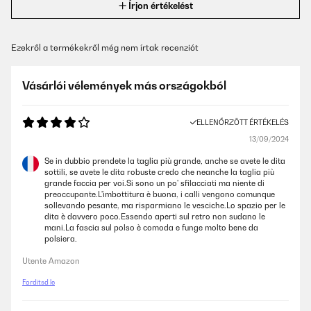
Írjon értékelést
Ezekről a termékekről még nem írtak recenziót
Vásárlói vélemények más országokból
ELLENŐRZÖTT ÉRTÉKELÉS
13/09/2024
Se in dubbio prendete la taglia più grande, anche se avete le dita
sottili, se avete le dita robuste credo che neanche la taglia più
grande faccia per voi.Si sono un po' sfilacciati ma niente di
preoccupante.L'imbottitura è buona, i calli vengono comunque
sollevando pesante, ma risparmiano le vesciche.Lo spazio per le
dita è davvero poco.Essendo aperti sul retro non sudano le
mani.La fascia sul polso è comoda e funge molto bene da
polsiera.
Utente Amazon
Fordítsd le