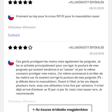
ELLENŐRZÖTT ÉRTÉKELÉS
09/01/2020
Vraiment au top pour le cross fit!! Et pour la musculation aussi.
Utilisateur d'Amazon
Fordítsd le
ELLENŐRZÖTT ÉRTÉKELÉS
30/04/2016
Ces gants protègent les mains mais également les poignets. Je
les ai achetés principalement pour corriger la posture de mes
poignets qui avaient tendance à se "casser" et par la même
occasion protéger mes mains. J'ai même commencé à arrêter de
les mettre car ils avaient corrigé la posture de mes poignets (Ps :
je débute dans la musculation). Quant à l'état, je les ais depuis
plusieurs mois, avec une utilisation trois fois par semaine, il m'est
déjà arrivé d'enlever un fil par ci par là, mais c'est assez rare. Je
recommande.
Utilisateur d'Amazon
Az összes értékelés megjelenítése
Fordítsd le