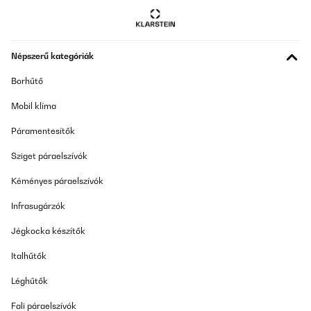
Népszerű kategóriák
Borhűtő
Mobil klíma
Páramentesítők
Sziget páraelszívók
Kéményes páraelszívók
Infrasugárzók
Jégkocka készítők
Italhűtők
Léghűtők
Fali páraelszívók