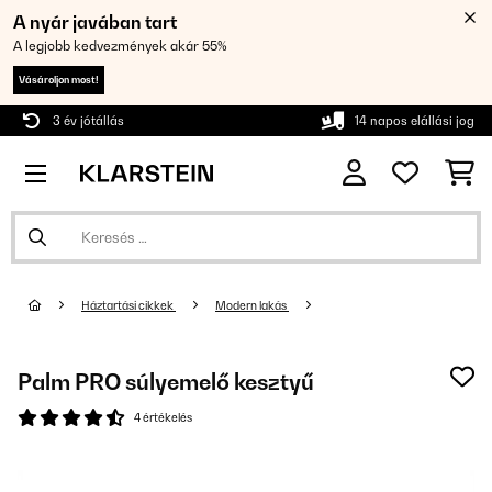
A nyár javában tart
A legjobb kedvezmények akár 55%
Vásároljon most!
3 év jótállás
14 napos elállási jog
Háztartási cikkek
Modern lakás
Palm PRO súlyemelő kesztyű
4 értékelés