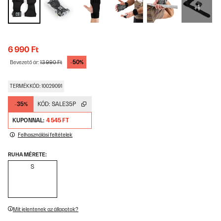
+1
6 990 Ft
-50%
Bevezető ár:
13 990 Ft
TERMÉKKÓD: 10029091
-35%
KÓD:
SALE35P
KUPONNAL:
4 545 FT
Felhasználási feltételek
RUHA MÉRETE:
S
Mit jelentenek az állapotok?