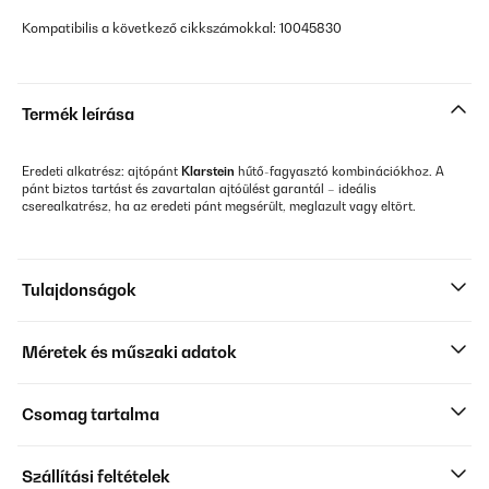
Kompatibilis a következő cikkszámokkal: 10045830
Termék leírása
Eredeti alkatrész: ajtópánt
Klarstein
hűtő-fagyasztó kombinációkhoz. A
pánt biztos tartást és zavartalan ajtóülést garantál – ideális
cserealkatrész, ha az eredeti pánt megsérült, meglazult vagy eltört.
Tulajdonságok
Méretek és műszaki adatok
Csomag tartalma
Szállítási feltételek