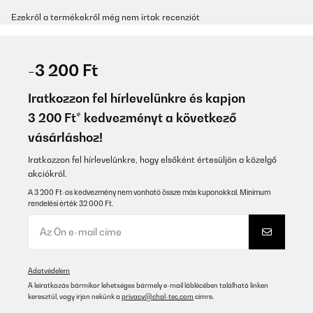
Ezekről a termékekről még nem írtak recenziót
-3 200 Ft
Iratkozzon fel hírlevelünkre és kapjon
3 200 Ft* kedvezményt a következő
vásárláshoz!
Iratkozzon fel hírlevelünkre, hogy elsőként értesüljön a közelgő
akciókról.
A 3 200 Ft-os kedvezmény nem vonható össze más kuponokkal. Minimum
rendelési érték 32 000 Ft.
Adatvédelem
A leiratkozás bármikor lehetséges bármely e-mail láblécében található linken
keresztül, vagy írjon nekünk a
privacy@chal-tec.com
címre.