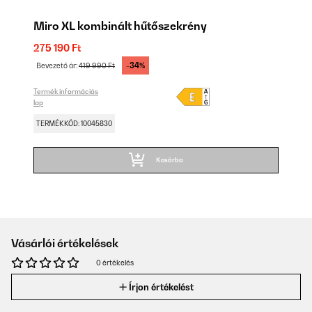
Miro XL kombinált hűtőszekrény
275 190 Ft
-34%
Bevezető ár:
419 990 Ft
Termék információs
lap
TERMÉKKÓD: 10045830
Kosárba
Vásárlói értékelések
0 értékelés
Írjon értékelést