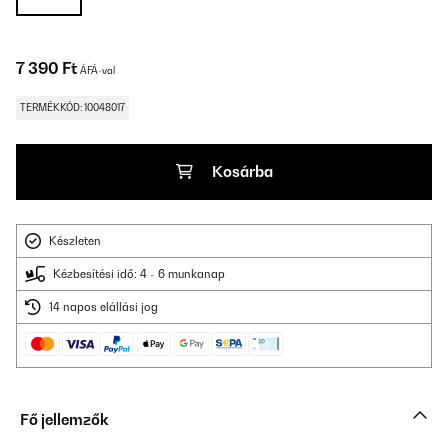
7 390 Ft
ÁFÁ-val
TERMÉKKÓD: 10048017
Kosárba
Készleten
Kézbesítési idő: 4 - 6 munkanap
14 napos elállási jog
Fő jellemzők