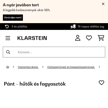
A nyár javában tart
A legjobb kedvezmények akár 55%
Vásároljon most!
3 év jótállás
14 napos elállási jog
Háztartási cikkek
Hűtőszekrények és fagyasztószekrények
Pánt – hűtők és fagyasztók