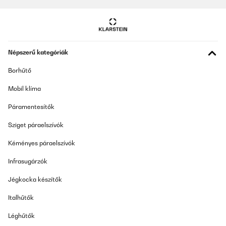
Népszerű kategóriák
Borhűtő
Mobil klíma
Páramentesítők
Sziget páraelszívók
Kéményes páraelszívók
Infrasugárzók
Jégkocka készítők
Italhűtők
Léghűtők