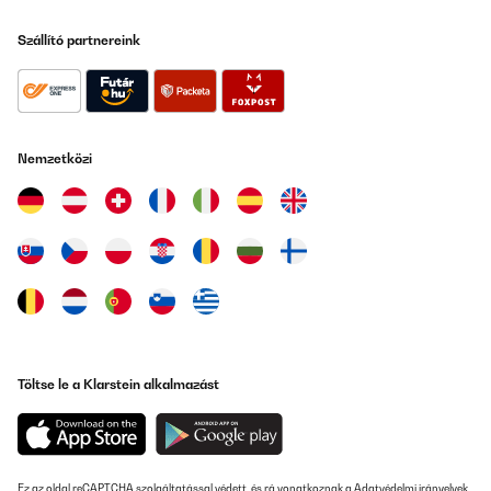
Szállító partnereink
Nemzetközi
Töltse le a Klarstein alkalmazást
Ez az oldal reCAPTCHA szolgáltatással védett, és rá vonatkoznak a
Adatvédelmi irányelvek