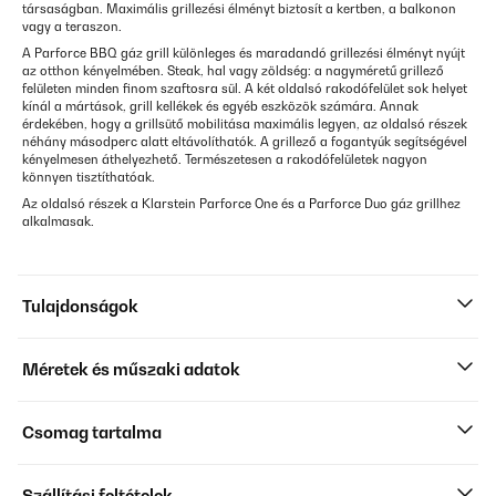
társaságban. Maximális grillezési élményt biztosít a kertben, a balkonon
vagy a teraszon.
A Parforce BBQ gáz grill különleges és maradandó grillezési élményt nyújt
az otthon kényelmében. Steak, hal vagy zöldség: a nagyméretű grillező
felületen minden finom szaftosra sül. A két oldalsó rakodófelület sok helyet
kínál a mártások, grill kellékek és egyéb eszközök számára. Annak
érdekében, hogy a grillsütő mobilitása maximális legyen, az oldalsó részek
néhány másodperc alatt eltávolíthatók. A grillező a fogantyúk segítségével
kényelmesen áthelyezhető. Természetesen a rakodófelületek nagyon
könnyen tisztíthatóak.
Az oldalsó részek a Klarstein Parforce One és a Parforce Duo gáz grillhez
alkalmasak.
Tulajdonságok
Méretek és műszaki adatok
Csomag tartalma
Szállítási feltételek