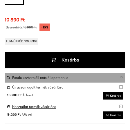
10 890 Ft
-16%
Bevezető ár:
12 990 Ft
TERMÉKKÓD: 10033301
Kosárba
Rendelkezésre áll más állapotban is
Újracsomagolt termék vásárlása
9 800 Ft
ÁFÁ-val
Kosárba
Használat termék vásárlása
9 255 Ft
ÁFÁ-val
Kosárba