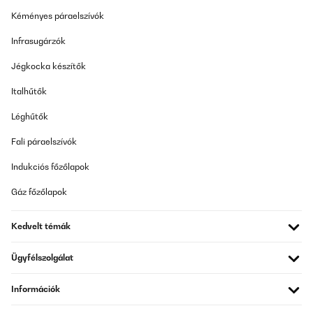
Kéményes páraelszívók
Infrasugárzók
Jégkocka készítők
Italhűtők
Léghűtők
Fali páraelszívók
Indukciós főzőlapok
Gáz főzőlapok
Kedvelt témák
Ügyfélszolgálat
Információk