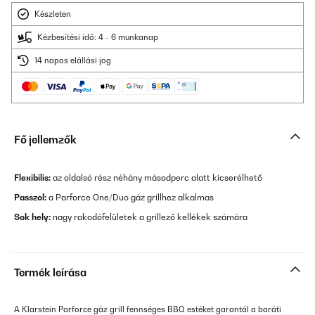
Készleten
Kézbesítési idő: 4 - 6 munkanap
14 napos elállási jog
Fő jellemzők
Flexibilis:
az oldalsó rész néhány másodperc alatt kicserélhető
Passzol:
a Parforce One/Duo gáz grillhez alkalmas
Sok hely:
nagy rakodófelületek a grillező kellékek számára
Termék leírása
A Klarstein Parforce gáz grill fennséges BBQ estéket garantál a baráti