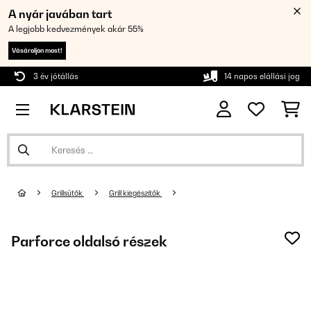
A nyár javában tart
A legjobb kedvezmények akár 55%
Vásároljon most!
3 év jótállás
14 napos elállási jog
Grillsütők
Grill kiegészítők
Parforce oldalsó részek