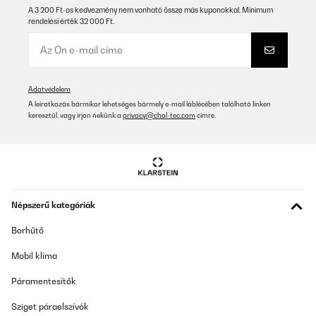
A 3 200 Ft-os kedvezmény nem vonható össze más kuponokkal. Minimum
rendelési érték 32 000 Ft.
Adatvédelem
A leiratkozás bármikor lehetséges bármely e-mail láblécében található linken
keresztül, vagy írjon nekünk a
privacy@chal-tec.com
címre.
Népszerű kategóriák
Borhűtő
Mobil klíma
Páramentesítők
Sziget páraelszívók