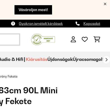
Vásároljon most!
Gyakran ismételt kérdések
Kapcsolat
Audio & Hifi
Kiárusítás
Újdonságok
Újracsomagolt
rény Fekete
 83cm 90L Mini
y Fekete