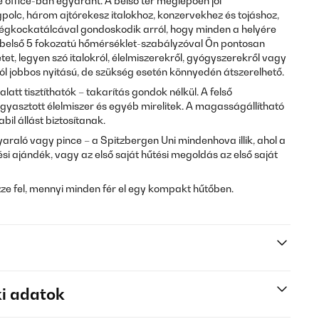
ffice-ban egyaránt. A belső tér meglepően jól
egpolc, három ajtórekesz italokhoz, konzervekhez és tojáshoz,
égkockatálcával gondoskodik arról, hogy minden a helyére
 A belső 5 fokozatú hőmérséklet-szabályzóval Ön pontosan
tet, legyen szó italokról, élelmiszerekről, gyógyszerekről vagy
ól jobbos nyitású, de szükség esetén könnyedén átszerelhető.
latt tisztíthatók – takarítás gondok nélkül. A felső
gyasztott élelmiszer és egyéb mirelitek. A magasságállítható
abil állást biztosítanak.
nyaraló vagy pince – a Spitzbergen Uni mindenhova illik, ahol a
si ajándék, vagy az első saját hűtési megoldás az első saját
e fel, mennyi minden fér el egy kompakt hűtőben.
i adatok