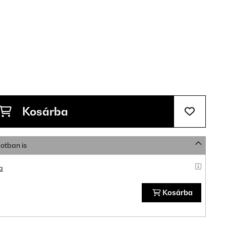
Kosárba
otban is
a
Kosárba