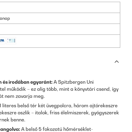
nkanap
 és irodában egyaránt:
A Spitzbergen Uni
el működik – ez alig több, mint a könyvtári csend, így
át nem zavarja meg.
 literes belső tér két üvegpolcra, három ajtórekeszre
keszre oszlik – italok, friss élelmiszerek, gyógyszerek
rnek benne.
hangolva:
A belső 5 fokozatú hőmérséklet-