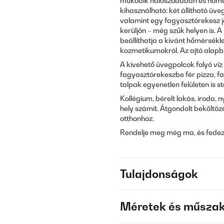
működik hálószobában és home o
kihasználható: két állítható üv
valamint egy fagyasztórekesz j
kerüljön – még szűk helyen is.
beállíthatja a kívánt hőmérsékle
kozmetikumokról. Az ajtó alapb
A kivehető üvegpolcok folyó víz a
fagyasztórekeszbe fér pizza, fa
talpak egyenetlen felületen is st
Kollégium, bérelt lakás, iroda, 
hely számít. Átgondolt beköltözé
otthonhoz.
Rendelje meg még ma, és fedezz
Tulajdonságok
Méretek és műszak