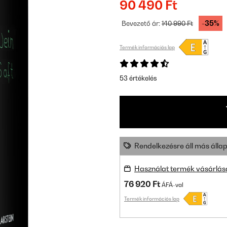
90 490 Ft
-35%
Bevezető ár:
140 990 Ft
Termék információs lap
53 értékelés
Rendelkezésre áll más állap
Használat termék vásárlás
76 920 Ft
ÁFÁ-val
Termék információs lap