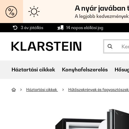
A nyár javában 
A legjobb kedvezmények
3 év jótállás
14 napos elállási jog
Háztartási cikkek
Konyhafelszerelés
Hősu
Háztartási cikkek
Hűtőszekrények és fagyasztósze