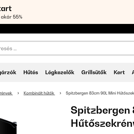
tart
 akár 55%
gárzók
Hűtés
Légkezelők
Grillsütők
Kert
krények
Kombinált hűtők
Spitzbergen 83cm 90L Mini Hűtőszek
Spitzbergen
Hűtőszekrén