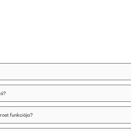
tó?
Frost funkciója?