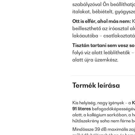
szabályzóval Ön beállíthatj
italokat, bébiételt, gyógys
Ott is elfér, ahol más nem:
K
beilleszthető az íróasztal 
lakóautóba – csatlakoztatá
Tisztán tartani sem vesz so
folyó víz alatt leöblíthetők
alatt újra üzemkész.
Termék leírása
Kis helyiség, nagy igények – a
K
91 literes
befogadóképességév
alatt, a kollégium sarkában, a
hűtőszekrény soha nem férne b
Mindössze 39 dB maximális zajsz