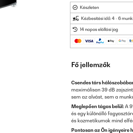
Készleten
Kézbesítési idő: 4 - 6 mu
14 napos elállási jog
Fő jellemzők
Csendes társ hálószobában
maximálisan 39 dB zajszintt
sem az alvást, sem a munk
Meglepően tágas belül:
A 91
és egy különálló fagyasztóre
és kozmetikumok mind elfé
Pontosan az Ön igényeire 