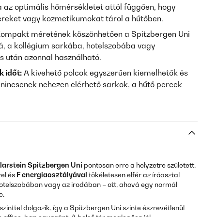
a az optimális hőmérsékletet attól függően, hogy
zereket vagy kozmetikumokat tárol a hűtőben.
ompakt méretének köszönhetően a Spitzbergen Uni
alá, a kollégium sarkába, hotelszobába vagy
s után azonnal használható.
k időt:
A kivehető polcok egyszerűen kiemelhetők és
 – nincsenek nehezen elérhető sarkok, a hűtő percek
larstein Spitzbergen Uni
pontosan erre a helyzetre született.
el és
F energiaosztályával
tökéletesen elfér az íróasztal
 hotelszobában vagy az irodában – ott, ahová egy normál
e.
inttel dolgozik, így a Spitzbergen Uni szinte észrevétlenül