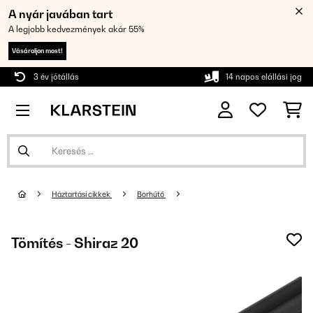
A nyár javában tart
A legjobb kedvezmények akár 55%
Vásároljon most!
3 év jótállás
14 napos elállási jog
Háztartási cikkek
Borhűtő
Tömítés - Shiraz 20