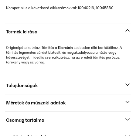
Kompatibilis a következő cikkszámokkal: 10040216, 10045880
Termék leírása
Originalpótalkatrész: Tömítés a
Klarstein
szabadon álló borhűtőihez. A
tömítés légmentes zárást biztosít, és megakadályozza a hűtés vagy
hőveszteséget – ideális cserealkatrész, ha az eredeti tömítés porózus,
törékeny vagy szivárog.
Tulajdonságok
Méretek és műszaki adatok
Csomag tartalma