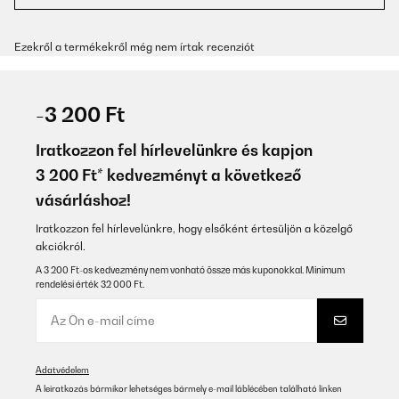
Ezekről a termékekről még nem írtak recenziót
-3 200 Ft
Iratkozzon fel hírlevelünkre és kapjon
3 200 Ft* kedvezményt a következő
vásárláshoz!
Iratkozzon fel hírlevelünkre, hogy elsőként értesüljön a közelgő
akciókról.
A 3 200 Ft-os kedvezmény nem vonható össze más kuponokkal. Minimum
rendelési érték 32 000 Ft.
Adatvédelem
A leiratkozás bármikor lehetséges bármely e-mail láblécében található linken