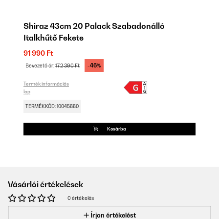
Shiraz 43cm 20 Palack Szabadonálló
Italkhűtő Fekete
91 990 Ft
-46%
Bevezető ár:
172 390 Ft
Termék információs
lap
TERMÉKKÓD: 10045880
Kosárba
Vásárlói értékelések
0 értékelés
Írjon értékelést