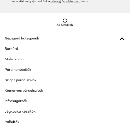
keresztül, vagy írjon nekünk a
privacy@chal-tec.com
címre.
Népszerű kategóriák
Borhűtő
Mobil klíma
Páramentesítők
Sziget páraelszívók
Kéményes páraelszívók
Infrasugárzók
Jégkocka készítők
Italhűtők