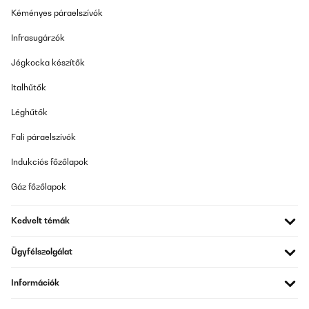
aufmachen muss, aber das ist meckern auf höchstem Niveau.
Kéményes páraelszívók
Amazon-Benutzer
Infrasugárzók
Fordítsd le
Jégkocka készítők
ELLENŐRZÖTT ÉRTÉKELÉS
Italhűtők
06/12/2025
Léghűtők
Zu Beginn gab es Probleme mit dem Öffnen der Schublade und
dem Herausnehmen der kleinen Eimer. Nach kurzer Nachfrage
Fali páraelszívók
beim Verkäufer konnte das Problem gelöst werden. Alles
funktioniert super. Ich bin sehr zufrieden mit dem Produkt und
Indukciós főzőlapok
kann es nur weiter empfehlen.
Amazon-Benutzer
Gáz főzőlapok
Fordítsd le
Kedvelt témák
ELLENŐRZÖTT ÉRTÉKELÉS
Ügyfélszolgálat
16/10/2025
Perfekt, genau wie beschrieben.
Információk