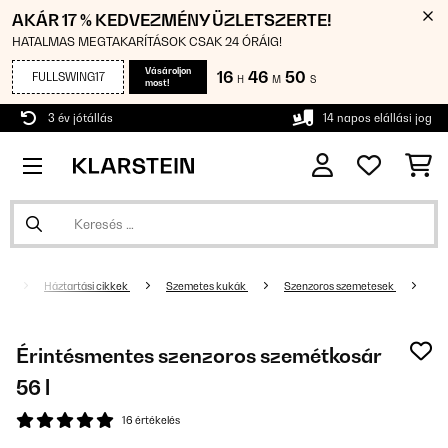
AKÁR 17 % KEDVEZMÉNY ÜZLETSZERTE!
HATALMAS MEGTAKARÍTÁSOK CSAK 24 ÓRÁIG!
Vásároljon
16
46
49
FULLSWING17
H
M
S
most!
3 év jótállás
14 napos elállási jog
Háztartási cikkek
Szemetes kukák
Szenzoros szemetesek
Érintésmentes szenzoros szemétkosár
56 l
16 értékelés