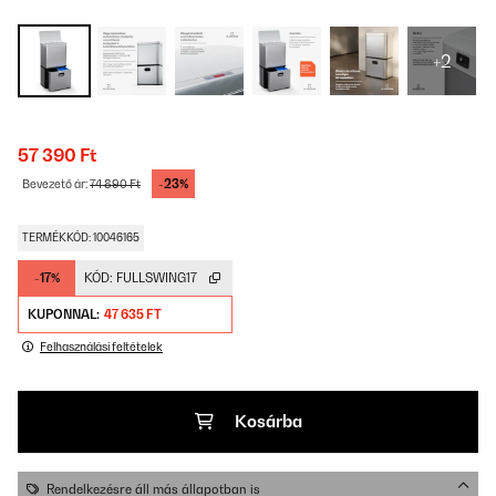
+2
57 390 Ft
-23%
Bevezető ár:
74 890 Ft
TERMÉKKÓD: 10046165
-17%
KÓD:
FULLSWING17
KUPONNAL:
47 635 FT
Felhasználási feltételek
Kosárba
Rendelkezésre áll más állapotban is