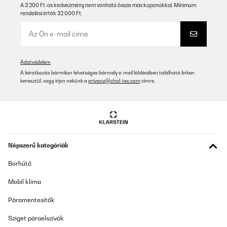
20/01/2026
A 3 200 Ft-os kedvezmény nem vonható össze más kuponokkal. Minimum
rendelési érték 32 000 Ft.
goede en mooie prullenbak. goed product
Amazon-gebruiker
Fordítsd le
Adatvédelem
A leiratkozás bármikor lehetséges bármely e-mail láblécében található linken
keresztül, vagy írjon nekünk a
privacy@chal-tec.com
címre.
ELLENŐRZÖTT ÉRTÉKELÉS
18/01/2026
Me gusta mucho es bonito fácil de limpiar tiene buena
capacidad, no hace ruido, lo recomiendo.
Usuario/a de amazon
Népszerű kategóriák
Fordítsd le
Borhűtő
ELLENŐRZÖTT ÉRTÉKELÉS
Mobil klíma
28/12/2025
Páramentesítők
Sehr nice. Optisch einfach super. Es sieht endlich ordentlich
aus.High End wäre, wenn die unteren Behälter noch ein
Sziget páraelszívók
Seitenpedal hätten, damit man nicht bückend die Schubladen