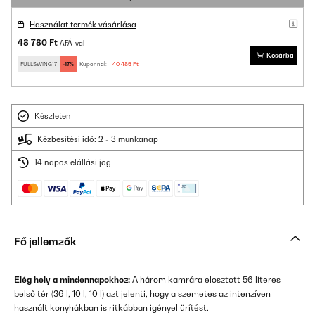
Használat termék vásárlása
48 780 Ft
ÁFÁ-val
Kosárba
FULLSWING17
-17%
Kuponnal:
40 485 Ft
Készleten
Kézbesítési idő: 2 - 3 munkanap
14 napos elállási jog
Fő jellemzők
Elég hely a mindennapokhoz:
A három kamrára elosztott 56 literes
belső tér (36 l, 10 l, 10 l) azt jelenti, hogy a szemetes az intenzíven
használt konyhákban is ritkábban igényel ürítést.