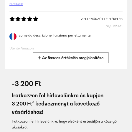
Fordítsd le
ELLENŐRZÖTT ÉRTÉKELÉS
21/01/2026
come da descrizione, funziona perfettamente.
Utente Amazon
Az összes értékelés megjelenítése
Fordítsd le
ELLENŐRZÖTT ÉRTÉKELÉS
20/01/2026
-3 200 Ft
Very nice bean, looks very simple and elegant. Arrived in perfect
condition and working.
Iratkozzon fel hírlevelünkre és kapjon
3 200 Ft* kedvezményt a következő
Amazon user
vásárláshoz!
Fordítsd le
Iratkozzon fel hírlevelünkre, hogy elsőként értesüljön a közelgő
akciókról.
ELLENŐRZÖTT ÉRTÉKELÉS