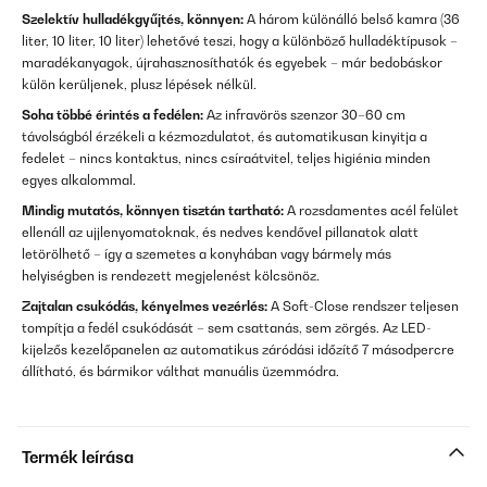
Szelektív hulladékgyűjtés, könnyen:
A három különálló belső kamra (36
liter, 10 liter, 10 liter) lehetővé teszi, hogy a különböző hulladéktípusok –
maradékanyagok, újrahasznosíthatók és egyebek – már bedobáskor
külön kerüljenek, plusz lépések nélkül.
Soha többé érintés a fedélen:
Az infravörös szenzor 30–60 cm
távolságból érzékeli a kézmozdulatot, és automatikusan kinyitja a
fedelet – nincs kontaktus, nincs csíraátvitel, teljes higiénia minden
egyes alkalommal.
Mindig mutatós, könnyen tisztán tartható:
A rozsdamentes acél felület
ellenáll az ujjlenyomatoknak, és nedves kendővel pillanatok alatt
letörölhető – így a szemetes a konyhában vagy bármely más
helyiségben is rendezett megjelenést kölcsönöz.
Zajtalan csukódás, kényelmes vezérlés:
A Soft-Close rendszer teljesen
tompítja a fedél csukódását – sem csattanás, sem zörgés. Az LED-
kijelzős kezelőpanelen az automatikus záródási időzítő 7 másodpercre
állítható, és bármikor válthat manuális üzemmódra.
Termék leírása