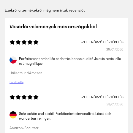
Ezekről a termékekről még nem írtak recenziót
Vásárlói vélemények más országokból
ELLENŐRZÖTT ÉRTÉKELÉS
29/01/2026
Parfaitement emballée et de très bonne qualité.Je suis ravie, elle
est magnifique
Utilisateur d'Amazon
Fordítsd le
ELLENŐRZÖTT ÉRTÉKELÉS
23/01/2026
Sehr schön und stabil. Funktioniert einwandfrei.Lässt sich
wunderbar reinigen.
Amazon-Benutzer