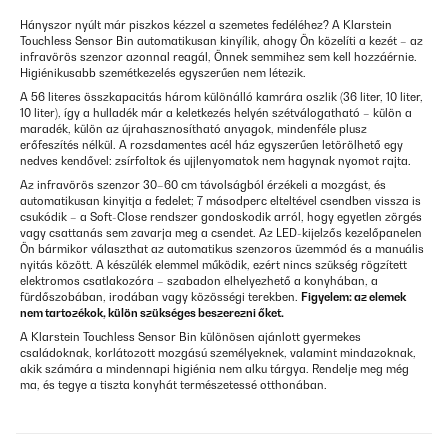
Hányszor nyúlt már piszkos kézzel a szemetes fedéléhez? A Klarstein
Touchless Sensor Bin automatikusan kinyílik, ahogy Ön közelíti a kezét – az
infravörös szenzor azonnal reagál, Önnek semmihez sem kell hozzáérnie.
Higiénikusabb szemétkezelés egyszerűen nem létezik.
A 56 literes összkapacitás három különálló kamrára oszlik (36 liter, 10 liter,
10 liter), így a hulladék már a keletkezés helyén szétválogatható – külön a
maradék, külön az újrahasznosítható anyagok, mindenféle plusz
erőfeszítés nélkül. A rozsdamentes acél ház egyszerűen letörölhető egy
nedves kendővel: zsírfoltok és ujjlenyomatok nem hagynak nyomot rajta.
Az infravörös szenzor 30–60 cm távolságból érzékeli a mozgást, és
automatikusan kinyitja a fedelet; 7 másodperc elteltével csendben vissza is
csukódik – a Soft-Close rendszer gondoskodik arról, hogy egyetlen zörgés
vagy csattanás sem zavarja meg a csendet. Az LED-kijelzős kezelőpanelen
Ön bármikor választhat az automatikus szenzoros üzemmód és a manuális
nyitás között. A készülék elemmel működik, ezért nincs szükség rögzített
elektromos csatlakozóra – szabadon elhelyezhető a konyhában, a
fürdőszobában, irodában vagy közösségi terekben.
Figyelem: az elemek
nem tartozékok, külön szükséges beszerezni őket.
A Klarstein Touchless Sensor Bin különösen ajánlott gyermekes
családoknak, korlátozott mozgású személyeknek, valamint mindazoknak,
akik számára a mindennapi higiénia nem alku tárgya. Rendelje meg még
ma, és tegye a tiszta konyhát természetessé otthonában.