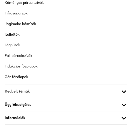
Kéményes páraelszívók
Infrasugárzók
Jégkocka készítők
Italhűtők
Léghűtők
Fali páraelszívók
Indukciós főzőlapok
Gáz főzőlapok
Kedvelt témák
Ügyfélszolgálat
Információk