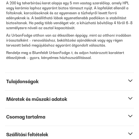
A 200 kg teherbírású keret alapja egy 5 mm vastag szerelőlap, amely HPL
vagy kerámia laphoz egyaránt biztos támaszt nyújt. A lapfelület ellenáll a
foltoknak, karcolásoknak és az egyenesen a tűzhelyről levett forró
edényeknek is. A beállítható lábak egyenetlenebb padlókon is stabilitást
biztosítanak. Ha pedig több vendéget vár, a kihúzható bővítőlap 4 főről 6–8
személyesre növeli az asztal kapacitását.
Az UrbanFodge otthon van az étkezőben éppúgy, mint az otthoni irodában
íróasztalként – renováláshoz, beköltözési ajándéknak vagy egy régen
tervezett belső megújuláshoz egyaránt átgondolt választás.
Rendelje meg a Blumfeldt UrbanFodge-t, és adjon határozott karaktert
étkezőjének – gyors, kényelmes házhozszállítással.
Tulajdonságok
Méretek és műszaki adatok
Csomag tartalma
Szállítási feltételek