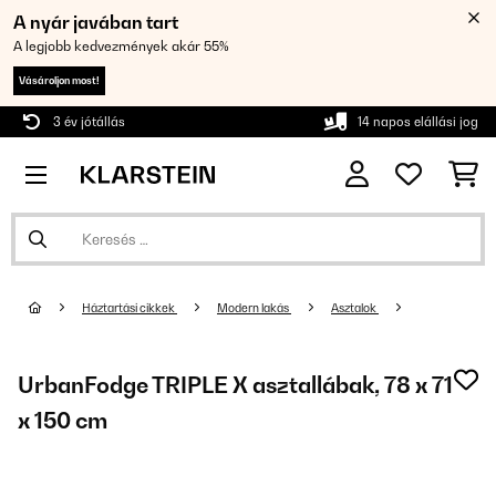
A nyár javában tart
A legjobb kedvezmények akár 55%
Vásároljon most!
3 év jótállás
14 napos elállási jog
Háztartási cikkek
Modern lakás
Asztalok
UrbanFodge TRIPLE X asztallábak, 78 x 71
x 150 cm