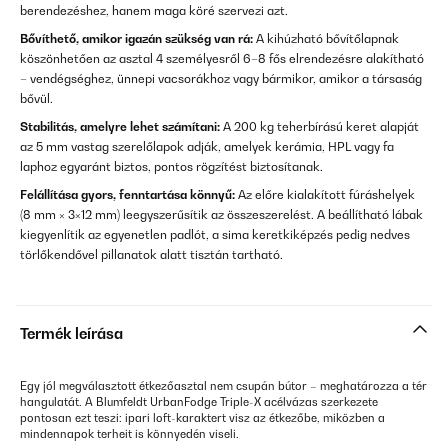
berendezéshez, hanem maga köré szervezi azt.
Bővíthető, amikor igazán szükség van rá:
A kihúzható bővítőlapnak
köszönhetően az asztal 4 személyesről 6–8 fős elrendezésre alakítható
– vendégséghez, ünnepi vacsorákhoz vagy bármikor, amikor a társaság
bővül.
Stabilitás, amelyre lehet számítani:
A 200 kg teherbírású keret alapját
az 5 mm vastag szerelőlapok adják, amelyek kerámia, HPL vagy fa
laphoz egyaránt biztos, pontos rögzítést biztosítanak.
Felállítása gyors, fenntartása könnyű:
Az előre kialakított fúráshelyek
(8 mm × 3×12 mm) leegyszerűsítik az összeszerelést. A beállítható lábak
kiegyenlítik az egyenetlen padlót, a sima keretkiképzés pedig nedves
törlőkendővel pillanatok alatt tisztán tartható.
Termék leírása
Egy jól megválasztott étkezőasztal nem csupán bútor – meghatározza a tér
hangulatát. A Blumfeldt UrbanFodge Triple-X acélvázas szerkezete
pontosan ezt teszi: ipari loft-karaktert visz az étkezőbe, miközben a
mindennapok terheit is könnyedén viseli.