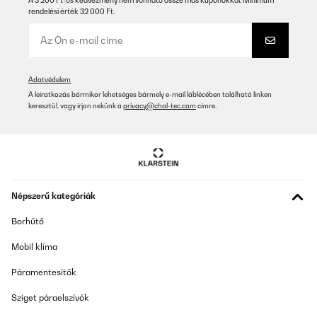
A 3 200 Ft-os kedvezmény nem vonható össze más kuponokkal. Minimum
rendelési érték 32 000 Ft.
Adatvédelem
A leiratkozás bármikor lehetséges bármely e-mail láblécében található linken
keresztül, vagy írjon nekünk a
privacy@chal-tec.com
címre.
Népszerű kategóriák
Borhűtő
Mobil klíma
Páramentesítők
Sziget páraelszívók