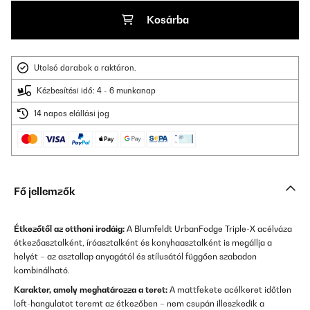
Kosárba
Utolsó darabok a raktáron.
Kézbesítési idő: 4 - 6 munkanap
14 napos elállási jog
Fő jellemzők
Étkezőtől az otthoni irodáig:
A Blumfeldt UrbanFodge Triple-X acélváza
étkezőasztalként, íróasztalként és konyhaasztalként is megállja a
helyét – az asztallap anyagától és stílusától függően szabadon
kombinálható.
Karakter, amely meghatározza a teret:
A mattfekete acélkeret időtlen
loft-hangulatot teremt az étkezőben – nem csupán illeszkedik a