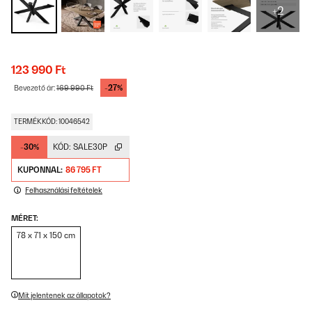
+2
123 990 Ft
-27%
Bevezető ár:
169 990 Ft
TERMÉKKÓD: 10046542
-30%
KÓD:
SALE30P
KUPONNAL:
86 795 FT
Felhasználási feltételek
MÉRET:
78 x 71 x 150 cm
Mit jelentenek az állapotok?