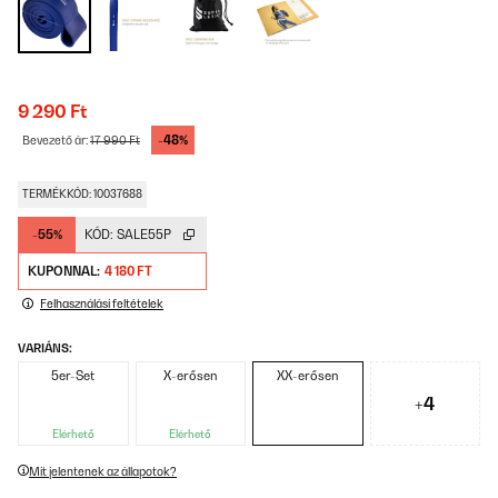
9 290 Ft
-48%
Bevezető ár:
17 990 Ft
TERMÉKKÓD: 10037688
-55%
KÓD:
SALE55P
KUPONNAL:
4 180 FT
Felhasználási feltételek
VARIÁNS:
5er-Set
X-erősen
XX-erősen
+4
Elérhető
Elérhető
Mit jelentenek az állapotok?