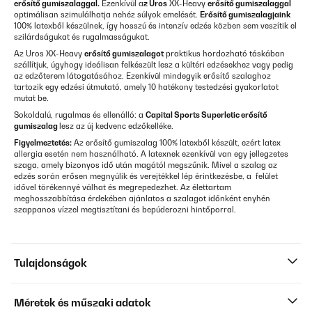
erősítő gumiszalaggal.
Ezenkívül a
z Uros
XX-Heavy
erősítő gumiszalaggal
optimálisan szimulálhatja nehéz súlyok emelését.
Erősítő gumiszalagjaink
100% latexből készülnek, így hosszú és intenzív edzés közben sem veszítik el
szilárdságukat és rugalmasságukat.
Az Uros XX-Heavy
erősítő gumiszalagot
praktikus hordozható táskában
szállítjuk, úgyhogy ideálisan felkészült lesz a kültéri edzésekhez vagy pedig
az edzőterem látogatásához. Ezenkívül mindegyik erősítő szalaghoz
tartozik egy edzési útmutató, amely 10 hatékony testedzési gyakorlatot
mutat be.
Sokoldalú, rugalmas és ellenálló: a
Capital Sports Superletic erősítő
gumiszalag
lesz az új kedvenc edzőkelléke.
Figyelmeztetés:
Az erősítő gumiszalag 100% latexből készült, ezért latex
allergia esetén nem használható. A latexnek ezenkívül van egy jellegzetes
szaga, amely bizonyos idő után magától megszűnik. Mivel a szalag az
edzés során erősen megnyúlik és verejtékkel lép érintkezésbe, a felület
idővel törékennyé válhat és megrepedezhet. Az élettartam
meghosszabbítása érdekében ajánlatos a szalagot időnként enyhén
szappanos vízzel megtisztítani és bepúderozni hintőporral.
Tulajdonságok
Méretek és műszaki adatok