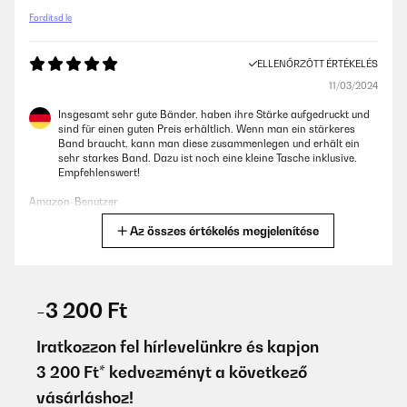
Fordítsd le
ELLENŐRZÖTT ÉRTÉKELÉS
11/03/2024
Insgesamt sehr gute Bänder, haben ihre Stärke aufgedruckt und
sind für einen guten Preis erhältlich. Wenn man ein stärkeres
Band braucht, kann man diese zusammenlegen und erhält ein
sehr starkes Band. Dazu ist noch eine kleine Tasche inklusive.
Empfehlenswert!
Amazon-Benutzer
Az összes értékelés megjelenítése
Fordítsd le
ELLENŐRZÖTT ÉRTÉKELÉS
25/12/2023
-3 200 Ft
En effet j’ai reçu qu’un seul élastique alors que je pensais valider
une commande d’un lot de 5 Déçu de ma commande ! Je met
Iratkozzon fel hírlevelünkre és kapjon
quand même 5 étoiles car le produit est parfait mais le choix du
3 200 Ft* kedvezményt a következő
bon lot n’est pas évident lors de la validation de la commande !!!!
vásárláshoz!
Utilisateur d'Amazon