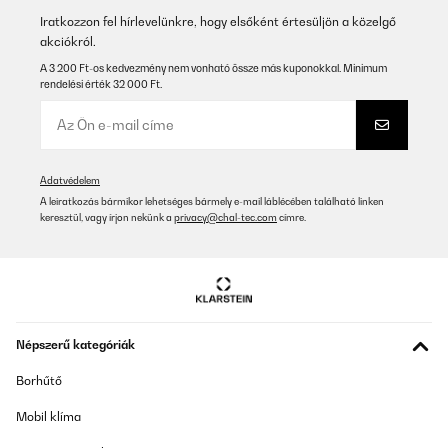
Iratkozzon fel hírlevelünkre, hogy elsőként értesüljön a közelgő
Fordítsd le
akciókról.
A 3 200 Ft-os kedvezmény nem vonható össze más kuponokkal. Minimum
ELLENŐRZÖTT ÉRTÉKELÉS
rendelési érték 32 000 Ft.
24/03/2022
Not really satisfied with the equipment!
Amazon-Benutzer
Adatvédelem
A leiratkozás bármikor lehetséges bármely e-mail láblécében található linken
Fordítsd le
keresztül, vagy írjon nekünk a
privacy@chal-tec.com
címre.
ELLENŐRZÖTT ÉRTÉKELÉS
09/03/2022
In der Produktbeschreibung werden 5 Stück genannt, was leider
nicht stimmt. Es wird definitiv nur 1 Band (lila) geliefert. Es wäre
wünschenswert, dass diese Angabe entsprechend korrigiert
Népszerű kategóriák
wird. Somit empfinde ich den Preis für nur ein Band doch etwas
hoch.
Borhűtő
Amazon-Benutzer
Mobil klíma
Fordítsd le