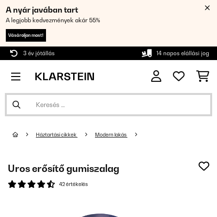
A nyár javában tart
A legjobb kedvezmények akár 55%
Vásároljon most!
3 év jótállás
14 napos elállási jog
Háztartási cikkek
Modern lakás
Uros erősítő gumiszalag
42 értékelés