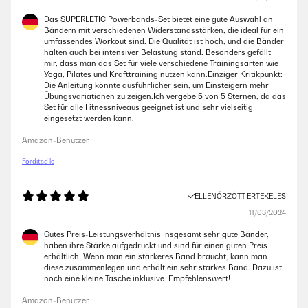
Das SUPERLETIC Powerbands-Set bietet eine gute Auswahl an
Bändern mit verschiedenen Widerstandsstärken, die ideal für ein
umfassendes Workout sind. Die Qualität ist hoch, und die Bänder
halten auch bei intensiver Belastung stand. Besonders gefällt
mir, dass man das Set für viele verschiedene Trainingsarten wie
Yoga, Pilates und Krafttraining nutzen kann.Einziger Kritikpunkt:
Die Anleitung könnte ausführlicher sein, um Einsteigern mehr
Übungsvariationen zu zeigen.Ich vergebe 5 von 5 Sternen, da das
Set für alle Fitnessniveaus geeignet ist und sehr vielseitig
eingesetzt werden kann.
Amazon-Benutzer
Fordítsd le
ELLENŐRZÖTT ÉRTÉKELÉS
11/03/2024
Gutes Preis-Leistungsverhältnis Insgesamt sehr gute Bänder,
haben ihre Stärke aufgedruckt und sind für einen guten Preis
erhältlich. Wenn man ein stärkeres Band braucht, kann man
diese zusammenlegen und erhält ein sehr starkes Band. Dazu ist
noch eine kleine Tasche inklusive. Empfehlenswert!
Amazon-Benutzer