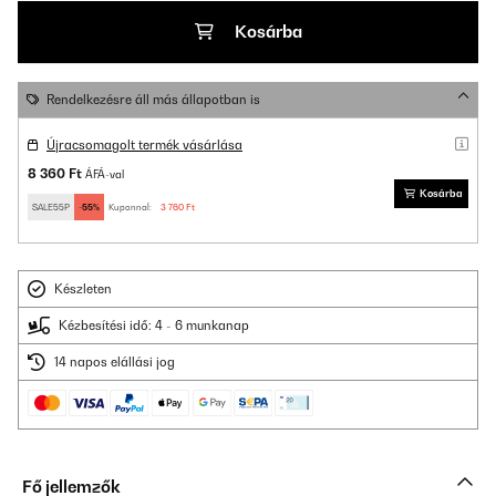
Kosárba
Rendelkezésre áll más állapotban is
Újracsomagolt termék vásárlása
8 360 Ft
ÁFÁ-val
Kosárba
SALE55P
-55%
Kuponnal:
3 760 Ft
Készleten
Kézbesítési idő: 4 - 6 munkanap
14 napos elállási jog
Fő jellemzők