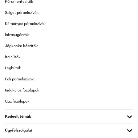
Páramentesítők
ELLENŐRZÖTT ÉRTÉKELÉS
Sziget páraelszívók
29/07/2021
Kéményes páraelszívók
Qualitativ super! Ebenso klasse ist die Haptik und es macht Spaß
damit zu trainieren. Zu empfehlen :)
Infrasugárzók
Amazon-Benutzer
Jégkocka készítők
Fordítsd le
Italhűtők
Léghűtők
ELLENŐRZÖTT ÉRTÉKELÉS
04/05/2021
Fali páraelszívók
Tolle Sache Habe die Bänder fürs Training zuhause gekauft und
Indukciós főzőlapok
bis jetzt halten sie was sie versprechen
Amazon-Benutzer
Gáz főzőlapok
Fordítsd le
Kedvelt témák
ELLENŐRZÖTT ÉRTÉKELÉS
Ügyfélszolgálat
04/05/2021