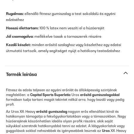
Rugalmas:
ellenálló fitnesz gumiszalag a test sokoldalú és egyéni
edzéséhez
Hosszú élettartam:
100 % latex nem veszíti el a húzóerejét
Jól csomagolva:
mellékelve tasak a tornaszerek részére
Kezdő készlet:
minden erősítő szalaghoz vagy készlethez egy edzési
útmutató tartozik, amely segítséget nyújt a hatékony testedzéshez
Termék leírása
Fitnesz és edzés teljesen az egyéni erőnlét és állóképesség szintjének
megfelelően: a
Capital Sports Superletic
Uros
erősítő gumiszalagokkal
formában tudja tartani magát tekintet nélkül arra, hogy kezdő vagy pedig
profi.
Az Uros XX-Heavy
erősítő
gumiszalag
nagyon erős ellenállást kínál és
hatékonyan támogatja a fekvőgyakorlatokban vagy a támaszokban. Nagy
húzóerejének köszönhetően ideális olyan profik részére, akik saját
súlyukkal szeretnék hatékonyabbá tenni az edzést. A lábgyakorlatok vagy
guggolások sokkal nehezebbek és igényesebbek lesznek az
Uros
XX-Heavy