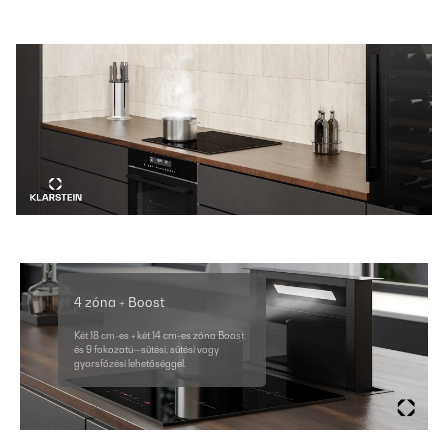
4 zóna + Boost
Két 18 cm-es + két 14 cm-es zóna Boost
és 9 fokozatú—sütési, sütési vagy
gyorsfőzési lehetőséggel.