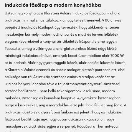
indukciós főzőlap a modern konyhákba
Újítsa meg konyháját a Klarstein Velaire indukciós főzőlappal – ahol a
praktikus minimalizmus találkozik a nagy teljesítménnyel. A 60 cm-es
beépített indukciós főzőlapot úgy tervezték, hogy zökkenőmentesen
illeszkedjen bármely modern otthonba, és a matt és fényes felületek
elegáns keverékével a konyhai tér tökéletes központi eleme legyen.
Tapasztalja meg a villámgyors, energiatakarékos főzést négy kiváló
minőségű indukciós zónával, amelyek boost üzemmódban akár 7000 W-
ot is leadnak. Akár egy gyors reggelit készít, akár családi lakomát készít,
a Klarstein Velaire azonnali és precíz meleget biztosít pontosan ott, ahol
szüksége van rá. Az intuitív érintéses csúszka a teljes vezérlést az
ujjaihoz helyezi, lehetővé téve a teljesítményszint egyszerű simítással
történő beállítását – nem kellő tekerőgombok, csak sima, modern
működés. Biztonság és kényelem beépítve. A gyerekzár biztonságban
tartja a kis kezeket, míg a maradékhő-jelző jelzi, ha a felület még forró. A
praktikus időzítő és a gyorsfűtési funkció azt jelenti, hogy az indukciós
főzőlapot beállíthatja úgy, hogy automatikusan kikapcsoljon, vagy
másodpercek alatt sisteregjen a serpenyő. Ráadásul a ThermoRecall