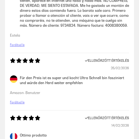
tienen, aparece en internet uno falso y nada más. NO COMPRÉIS,
DE VERDAD, ME SIENTO ESTAFADA. Me he gastado un montón de
dinero estos días comiendo fuera. Lo barato sale caro. Primero
probar a llamar a atención al cliente, vais a ver que ocurre, como
no compraréis, no te atienden, una máquina que te cuelga sin
más. Número de cliente: 9734824. Número factura: 4008380059.
Estela
Fordítsd le
ELLENŐRZÖTT ÉRTÉKELÉS
25/02/2026
Für den Preis ist es super und kocht Ultra Schnell bin fasziniert
und würde den Herd weiter empfehlen
Amazon-Benutzer
Fordítsd le
ELLENŐRZÖTT ÉRTÉKELÉS
14/02/2026
Ottimo prodotto