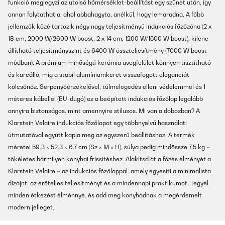
funkció megjegyzi az utolsó hőmérséklet-beállítást egy szünet után, így
onnan folytathatja, ahol abbahagyta, anélkül, hogy lemaradna. A főbb
jellemzők közé tartozik négy nagy teljesítményű indukciós főzőzóna (2 x
18 cm, 2000 W/2600 W boost; 2 x 14 cm, 1200 W/1500 W boost), kilenc
állítható teljesítményszint és 6400 W összteljesítmény (7000 W boost
módban). A prémium minőségű kerámia üvegfelület könnyen tisztítható
és karcálló, míg a stabil alumíniumkeret visszafogott eleganciát
kölcsönöz. Serpenyőérzékelővel, túlmelegedés elleni védelemmel és 1
méteres kábellel (EU-dugó) ez a beépített indukciós főzőlap legalább
annyira biztonságos, mint amennyire stílusos. Mi van a dobozban? A
Klarstein Velaire indukciós főzőlapot egy többnyelvű használati
útmutatóval együtt kapja meg az egyszerű beállításhoz. A termék
méretei 59,3 × 52,3 × 6,7 cm (Sz × M × H), súlya pedig mindössze 7,5 kg –
tökéletes bármilyen konyhai frissítéshez. Alakítsd át a főzés élményét a
Klarstein Velaire – az indukciós főzőlappal, amely egyesíti a minimalista
dizájnt, az erőteljes teljesítményt és a mindennapi praktikumot. Tegyél
minden étkezést élménnyé, és add meg konyhádnak a megérdemelt
modern jelleget.