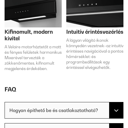
Kifinomult, modern
Intuitív érintésvezérlés
kivitel
A lágyan világító ikonok
könnyedén vezetnek–az intuitív
A Velaire motorháztetőt a matt
érintéses navigációval a pontos
és fényes felületek harmonikus
hőmérséklet-és
Mixerével tervezték a
programbeállítások egy
zökkenőmentes, kifinomult
érintéssel elvégezhetők.
megjelenés érdekében.
FAQ
Hogyan építhető be és csatlakoztatható?