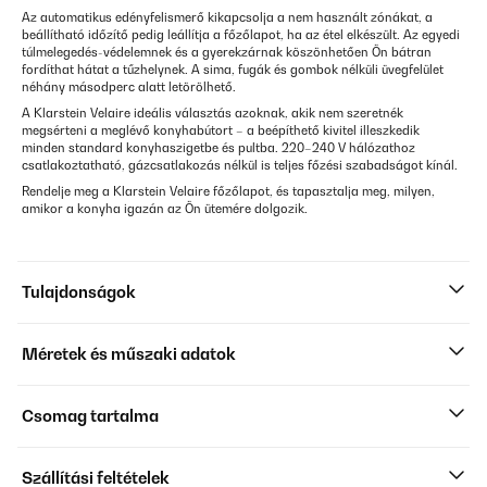
Az automatikus edényfelismerő kikapcsolja a nem használt zónákat, a
beállítható időzítő pedig leállítja a főzőlapot, ha az étel elkészült. Az egyedi
túlmelegedés-védelemnek és a gyerekzárnak köszönhetően Ön bátran
fordíthat hátat a tűzhelynek. A sima, fugák és gombok nélküli üvegfelület
néhány másodperc alatt letörölhető.
A Klarstein Velaire ideális választás azoknak, akik nem szeretnék
megsérteni a meglévő konyhabútort – a beépíthető kivitel illeszkedik
minden standard konyhaszigetbe és pultba. 220–240 V hálózathoz
csatlakoztatható, gázcsatlakozás nélkül is teljes főzési szabadságot kínál.
Rendelje meg a Klarstein Velaire főzőlapot, és tapasztalja meg, milyen,
amikor a konyha igazán az Ön ütemére dolgozik.
Tulajdonságok
Méretek és műszaki adatok
Csomag tartalma
Szállítási feltételek