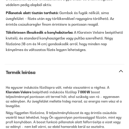
védelem pedig alapból aktív.
Pillanatok alatt tisztán tartható:
Gombok és fugák nélküli, sima
üvegfelület – főzés után egy törlőkendővel ragyogóra törölhető. Az
érintős csúszkaregler finom érintésre is pontosan reagál.
Tökéletesen illeszkedik a konyhabútorba:
A Klarstein Velaire beépíthető
kivitelű, és standard konyhaszigetbe vagy pultba szerelhető. Négy
főzőzóna (18 cm és 14 cm) gondoskodik arról, hogy minden nap
kényelmes és változatos főzés legyen lehetséges.
Termék leírása
Ha egyszer indukciós főzőlapra vált, nehéz visszatérni a régihez. A
Klarstein Velaire
beépíthető indukciós főzőlap
7 000 W
boost
teljesítménnyel pontosan ott termel hőt, ahol szükség van rá – egyenesen
az edényben. Az üvegfelület mellette hideg marad, az energia nem vész el a
levegőbe.
Négy független főzőzóna, 9 teljesítményfokozat és egy érintős csúszkás
vezérlő teszi lehetővé, hogy Ön ugyanolyan pontossággal főzzön, mint egy
profi konyhában. A boost funkció pillanatok alatt felforrósítja a vizet vagy
az edényt – nem kell várni, az ebéd hamarabb kerül az asztalra.