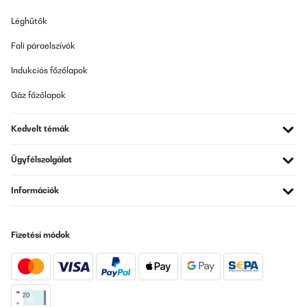
Nice and slick
Léghűtők
Amazon user
Fali páraelszívók
Fordítsd le
Indukciós főzőlapok
Gáz főzőlapok
ELLENŐRZÖTT ÉRTÉKELÉS
06/11/2025
Kedvelt témák
Ich habe das Klarstein Velaire Induktionskochfeld gekauft. Vom
Aussehen her ist die Platte wirklich super schick und sieht sehr
edel aus – ein echter Hingucker in der Küche.Der Lüfter ist zwar
Ügyfélszolgálat
ziemlich laut, aber daran habe ich mich schnell gewöhnt.Leider
ist die Oberfläche sehr empfindlich und bekommt leicht Kratzer.
Információk
Ich habe etwas Sorge, dass sie nach längerer Zeit nicht mehr so
schön aussehen wird.Ansonsten funktioniert das Kochfeld super
– das Kochen geht sehr schnell und die Bedienung ist einfach.
Der Service ist super schnell.Fazit:Top Design und gute Leistung,
aber wer nicht ständig aufpassen möchte, sollte vielleicht ein
Fizetési módok
robusteres Modell wählen.Ein Stern Abzug wegen der Lautstärke
und ein Abzug weil es so empfindlich ist
Amazon-Benutzer
Fordítsd le