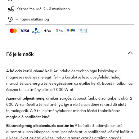
Kézbesítési idő: 2 - 3 munkanap
14 napos elállási jog
Fő jellemzők
A hő oda kerül, ahová kell:
Az indukciós technológia kizárólag a
mágneses edényt melegíti fel – a körülötte lévő üvegfelület hideg
marad, és az energia teljes egészében az ételbe kerül. Boost módban az
összes teljesítmény eléri a 7 000 W-ot.
Azonnali teljesítmény, amikor sürgős:
A boost funkció zónánként akár 2
600 W-ra növeli a teljesítményt, így a víz és az edény rekordidő alatt
felmelegszik. A 9 teljesítményfokozat minden főzési technikához
megfelelő beállítást kínál.
Biztonság még elkalandozás esetén is:
A beépített edényfelismerő
automatikusan kikapcsolja az üres zónákat, a beállítható időzítő leállítja
a készüléket az étel elkészültekor, a gyerekzár és a túlmelegedés-