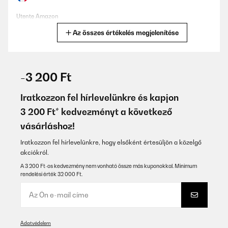
Utente Amazon
Az összes értékelés megjelenítése
Fordítsd le
ELLENŐRZÖTT ÉRTÉKELÉS
25/01/2026
-3 200 Ft
Ottimo...peccato che pentolini piccoli o la caffettiera da 2 non
vengono rilevati e bisogna mettere una piastra piu larga sotto
Iratkozzon fel hírlevelünkre és kapjon
3 200 Ft* kedvezményt a következő
Utente Amazon
vásárláshoz!
Fordítsd le
Iratkozzon fel hírlevelünkre, hogy elsőként értesüljön a közelgő
akciókról.
ELLENŐRZÖTT ÉRTÉKELÉS
23/01/2026
A 3 200 Ft-os kedvezmény nem vonható össze más kuponokkal. Minimum
rendelési érték 32 000 Ft.
Alles bestens, klasse Preis Leistungsverhältnis.
Amazon-Benutzer
Fordítsd le
Adatvédelem