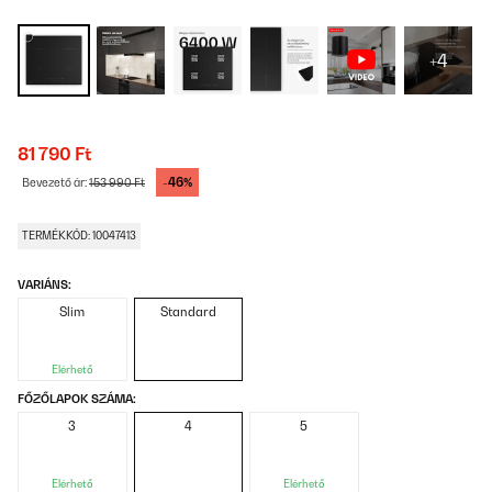
+4
81 790 Ft
-46%
Bevezető ár:
153 990 Ft
TERMÉKKÓD: 10047413
VARIÁNS:
Slim
Standard
Elérhető
FŐZŐLAPOK SZÁMA:
3
4
5
Elérhető
Elérhető