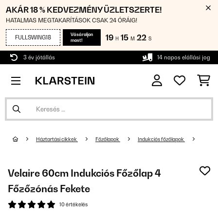
AKÁR 18 % KEDVEZMÉNY ÜZLETSZERTE!
HATALMAS MEGTAKARÍTÁSOK CSAK 24 ÓRÁIG!
Vásároljon
19
15
21
FULLSWING18
H
M
S
most!
3 év jótállás
14 napos elállási jog
Háztartási cikkek
Főzőlapok
Indukciós főzőlapok
Velaire 60cm Indukciós Főzőlap 4
Főzőzónás Fekete
10 értékelés