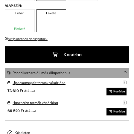
ALAP SZÍN:
Fehér
Fekete
Elérhető
Mit jelentenek az állapotok?
Kosárba
Rendelkezésre áll más állapotban is
Újracsomagolt termék vásárlása
73 610 Ft
ÁFÁ-val
Kosárba
Használat termék vásárlása
69 520 Ft
ÁFÁ-val
Kosárba
Készleten