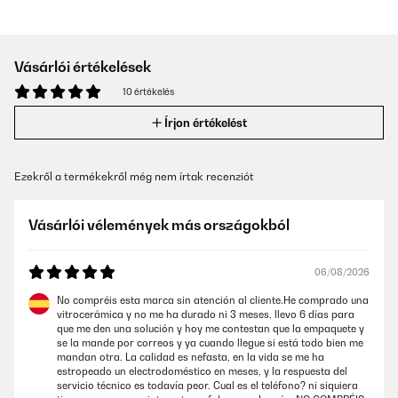
Vásárlói értékelések
10 értékelés
Írjon értékelést
Ezekről a termékekről még nem írtak recenziót
Vásárlói vélemények más országokból
06/08/2026
No compréis esta marca sin atención al cliente.He comprado una
vitrocerámica y no me ha durado ni 3 meses, llevo 6 días para
que me den una solución y hoy me contestan que la empaquete y
se la mande por correos y ya cuando llegue si está todo bien me
mandan otra. La calidad es nefasta, en la vida se me ha
estropeado un electrodoméstico en meses, y la respuesta del
servicio técnico es todavía peor. Cual es el teléfono? ni siquiera