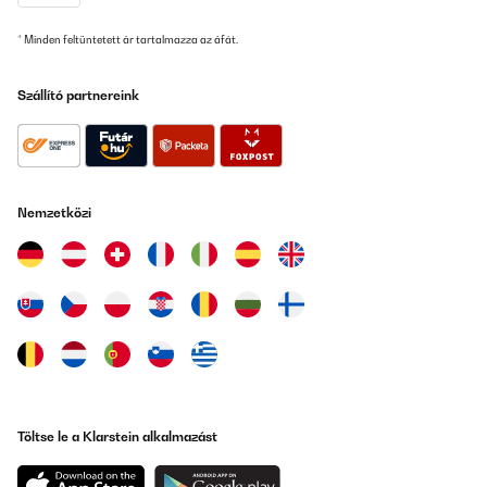
* Minden feltüntetett ár tartalmazza az áfát.
ELLENŐRZÖTT ÉRTÉKELÉS
20/10/2025
Szállító partnereink
Sehr schönes Kochfeld
Amazon-Benutzer
Fordítsd le
Nemzetközi
ELLENŐRZÖTT ÉRTÉKELÉS
17/09/2025
Inducción magnífica.No sólo es preciosa, de cristal blanco.
También es muy rápida y eficiente. Incluso se nos ha quemado
una sartén por no estar acostumbrados a tanta rapidez y
potencia.Por ponerle un pero, al oírse el ventilador resulta un
poco ruidosa (algo que con la vitrocerámica no pasa). De todas
formas, estamos encantados.Y además, se limpia fenomenal.
Usuario/a de amazon
Töltse le a Klarstein alkalmazást
Fordítsd le