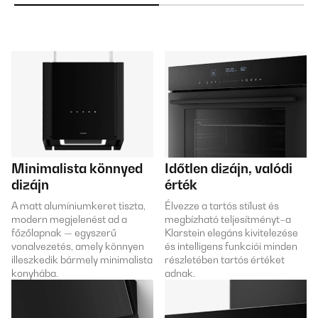
Minimalista könnyed
Időtlen dizájn, valódi
dizájn
érték
A matt alumíniumkeret tiszta,
Élvezze a tartós stílust és
modern megjelenést ad a
megbízható teljesítményt–a
főzőlapnak — egyszerű
Klarstein elegáns kivitelezése
vonalvezetés, amely könnyen
és intelligens funkciói minden
illeszkedik bármely minimalista
részletében tartós értéket
konyhába.
adnak.