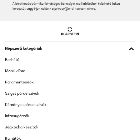
A leiratkozás bármikor lehetséges bármely e-mail láblécében található linken
keresztül, vagy írjon nekünk a
privacy@chal-tec.com
címre.
ELLENŐRZÖTT ÉRTÉKELÉS
16/01/2026
Bought to replace a failing hob. Dimensions were perfect for this
not-so-standard shape, and fitting was straightforward,
although had to employ an electrician to keep myself on the right
side of the law and insurance. Looks very well made and was a
fraction of the price of similar branded hobs, although I was
Népszerű kategóriák
disappointed that the price dropped significantly a few days
after purchasing. Having installed the hob it heats up much
Borhűtő
faster than my previous branded and expensive hob. Controls
are straightforward and respond well to touch. I’ve covered it
Mobil klíma
with a hob protector to reduce scratches and it still works well. I
like the edging as my previous one was pure glass, which
Páramentesítők
chipped. Other reviewers mention fan noise - it is slightly noisier
than my previous one but does not bother me. Extremely pleased
with this hob so far but we will see how long it lasts.
Sziget páraelszívók
Amazon user
Kéményes páraelszívók
Fordítsd le
Infrasugárzók
Jégkocka készítők
ELLENŐRZÖTT ÉRTÉKELÉS
09/01/2026
Italhűtők