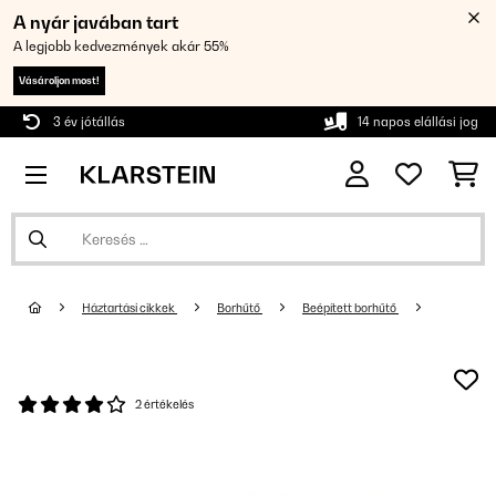
A nyár javában tart
A legjobb kedvezmények akár 55%
Vásároljon most!
3 év jótállás
14 napos elállási jog
Háztartási cikkek
Borhűtő
Beépített borhűtő
2 értékelés