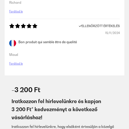
Richard
Fordítsd le
ELLENŐRZÖTT ÉRTÉKELÉS
15/11/2024
Bon produit qui semble être de qualité
Maud
Fordítsd le
-3 200 Ft
Iratkozzon fel hírlevelünkre és kapjon
3 200 Ft* kedvezményt a következő
vásárláshoz!
Iratkozzon fel hírlevelünkre, hogy elsőként értesüljön a közelgő