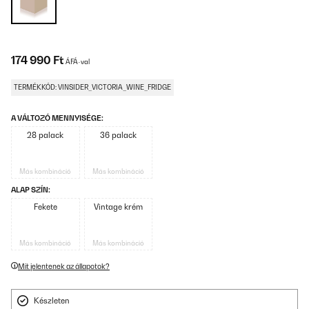
174 990 Ft
ÁFÁ-val
TERMÉKKÓD: VINSIDER_VICTORIA_WINE_FRIDGE
A VÁLTOZÓ MENNYISÉGE:
28 palack
36 palack
Más kombináció
Más kombináció
ALAP SZÍN:
Fekete
Vintage krém
Más kombináció
Más kombináció
Mit jelentenek az állapotok?
Készleten