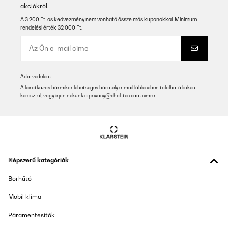
akciókról.
A 3 200 Ft-os kedvezmény nem vonható össze más kuponokkal. Minimum
rendelési érték 32 000 Ft.
Adatvédelem
A leiratkozás bármikor lehetséges bármely e-mail láblécében található linken
keresztül, vagy írjon nekünk a
privacy@chal-tec.com
címre.
Népszerű kategóriák
Borhűtő
Mobil klíma
Páramentesítők