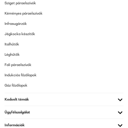
Sziget páraelszívók
Kéményes páraelszívók
Infrasugárzók
Jégkocka készítők
Italhűtők
Léghűtők
Fali páraelszívók
Indukciós főzőlapok
Gáz főzőlapok
Kedvelt témák
Ügyfélszolgálat
Információk