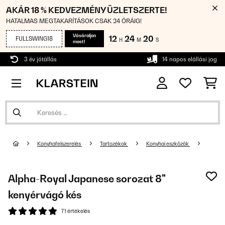
AKÁR 18 % KEDVEZMÉNY ÜZLETSZERTE!
HATALMAS MEGTAKARÍTÁSOK CSAK 24 ÓRÁIG!
Vásároljon
12
24
19
FULLSWING18
H
M
S
most!
3 év jótállás
14 napos elállási jog
Konyhafelszerelés
Tartozékok
Konyhai eszközök
Alpha-Royal Japanese sorozat 8"
kenyérvágó kés
71 értékelés