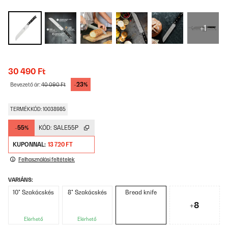
+1
30 490 Ft
-23%
Bevezető ár:
40 090 Ft
TERMÉKKÓD: 10038985
-55%
KÓD:
SALE55P
KUPONNAL:
13 720 FT
Felhasználási feltételek
VARIÁNS:
10" Szakácskés
8" Szakácskés
Bread knife
+8
Elérhető
Elérhető