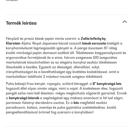
Termék leírása
Fényűző és precíz kések japán minta szerint: a
Zelite Infinity by
Klarstein
Alpha-Royal Japanese kézzel csiszolt
kések sorozata
kielégíti a
konyhaművészet legmagasabb igényeit is. A penge összesen 67 réteg
kiváló minőségű japán damaszt acélból áll. Tökéletesen kiegyensúlyozott és
ergonomikus formájának és a sima, három szegecses G10 üvegszálas
markolatnak köszönhetően ez az elegáns konyhai eszköz tökéletesen
illeszkedik a kezébe. Egyesíti az élességet, ellenállást, súlyt,
irányíthatóságot és a kezelhetőséget egy kivételes kialakítással, amit a
markolatban található 3 művészi mozaik szegecs tökéletesít.
Puha belsejű friss kenyér, ropogós, szilárd kéreggel: a
8" kenyérvágó kés
fogazott éllel olyan simán vágja, mint a vajat. A kivételesen éles, fogazott
pengét soha nem kell élesíteni, mégis megbízható vágóerőt garantál. Ennek
a
kenyérvágó késnek
a segítségével egy makacs ananászt is fel tud vágni,
pontosan falatnyi darabokra osztva. Ez a
kés
megfelelő eszköz
paradicsom, kalács, zsemlye és puha gyümölcs szeleteléséhez, kiváló
pengeellenállásával örömet fog szerezni a konyhában!