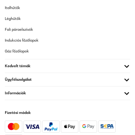
23/03/2024
Italhűtők
Super ausbalanciert, super scharfe Klinge und wunderschön :)
Léghűtők
bin sehr zufrieden mit diesem Chefmesser , und will es nicht mehr
missen.
Fali páraelszívók
Amazon-Benutzer
Indukciós főzőlapok
Fordítsd le
Gáz főzőlapok
ELLENŐRZÖTT ÉRTÉKELÉS
Kedvelt témák
23/03/2024
Top Super ausbalanciert, super scharfe Klinge und wunderschön
Ügyfélszolgálat
:) bin sehr zufrieden mit diesem Chefmesser , und will es nicht
mehr missen.
Információk
Amazon-Benutzer
Fordítsd le
Fizetési módok
ELLENŐRZÖTT ÉRTÉKELÉS
05/02/2024