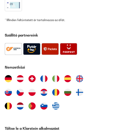
Ein sehr schönes Messer, gute Qualität, schnelle Lieferung und
der Preis ist gut . Danke.
Amazon-Benutzer
* Minden feltüntetett ár tartalmazza az áfát.
Fordítsd le
Szállító partnereink
ELLENŐRZÖTT ÉRTÉKELÉS
05/02/2024
Sehr gute Qualität und der Preis ist gut . Ein sehr schönes
Messer, gute Qualität, schnelle Lieferung und der Preis ist gut .
Danke.
Nemzetközi
Amazon-Benutzer
Fordítsd le
ELLENŐRZÖTT ÉRTÉKELÉS
03/02/2024
Très bien pour le prix
Töltse le a Klarstein alkalmazást
Utilisateur d'Amazon