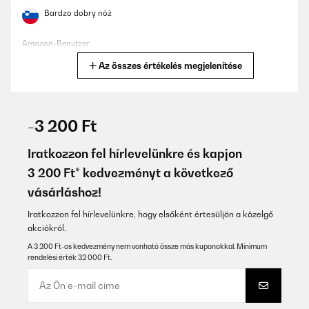
Bardzo dobry nóż
Amazon-Benutzer
Az összes értékelés megjelenítése
Fordítsd le
ELLENŐRZÖTT ÉRTÉKELÉS
14/02/2025
-3 200 Ft
Nice set, very sharp blade
Iratkozzon fel hírlevelünkre és kapjon
Amazon user
3 200 Ft* kedvezményt a következő
vásárláshoz!
Fordítsd le
Iratkozzon fel hírlevelünkre, hogy elsőként értesüljön a közelgő
ELLENŐRZÖTT ÉRTÉKELÉS
akciókról.
06/02/2025
A 3 200 Ft-os kedvezmény nem vonható össze más kuponokkal. Minimum
rendelési érték 32 000 Ft.
I bought few years ago, 2 Zelite Infinity Alpha Royal knives 4 inch
and 8 inch, and I enjoyed using them. I added the6 inch one and i
love it too, highly recommended.
Utilisateur d'Amazon