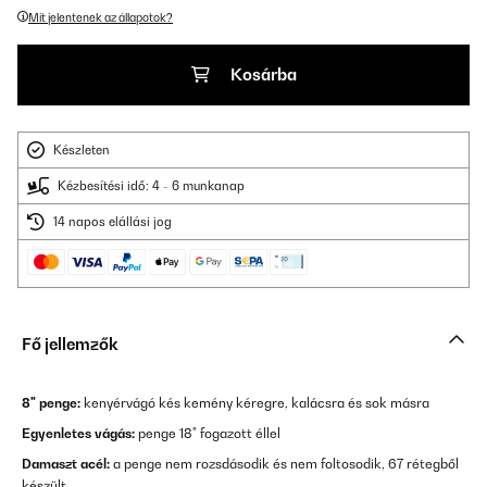
Mit jelentenek az állapotok?
Kosárba
Készleten
Kézbesítési idő: 4 - 6 munkanap
14 napos elállási jog
Fő jellemzők
8" penge:
kenyérvágó kés kemény kéregre, kalácsra és sok másra
Egyenletes vágás:
penge 18° fogazott éllel
Damaszt acél:
a penge nem rozsdásodik és nem foltosodik, 67 rétegből
készült