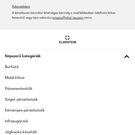
Adatvédelem
Fordítsd le
A leiratkozás bármikor lehetséges bármely e-mail láblécében található linken
keresztül, vagy írjon nekünk a
privacy@chal-tec.com
címre.
ELLENŐRZÖTT ÉRTÉKELÉS
16/07/2024
Liegt super in der Hand und sieht auch sehr gut aus.Top Messer,
sehr schöne Verpackung, auch als Geschenk geeignet.
Amazon-Benutzer
Népszerű kategóriák
Fordítsd le
Borhűtő
Mobil klíma
ELLENŐRZÖTT ÉRTÉKELÉS
27/05/2024
Páramentesítők
Ottimo prodotto, aualità ineccepibile ed estremamente affililato
Sziget páraelszívók
Utente Amazon
Kéményes páraelszívók
Fordítsd le
Infrasugárzók
Jégkocka készítők
ELLENŐRZÖTT ÉRTÉKELÉS