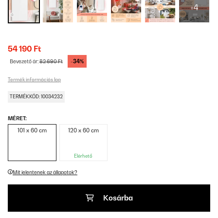
+4
54 190 Ft
-34%
Bevezető ár:
82 690 Ft
Termék információs lap
TERMÉKKÓD: 10034232
MÉRET:
101 x 60 cm
120 x 60 cm
Elérhető
Mit jelentenek az állapotok?
Kosárba