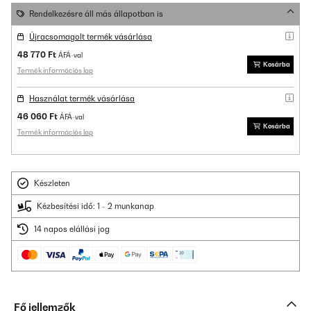
Rendelkezésre áll más állapotban is
Újracsomagolt termék vásárlása
48 770 Ft
ÁFÁ-val
Kosárba
Termék információs lap
Használat termék vásárlása
46 060 Ft
ÁFÁ-val
Kosárba
Termék információs lap
Készleten
Kézbesítési idő: 1 - 2 munkanap
14 napos elállási jog
Fő jellemzők