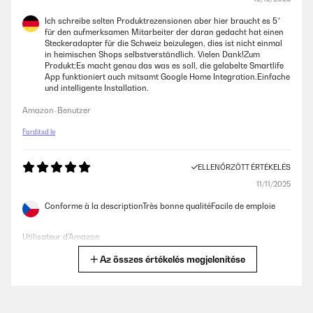
Ich schreibe selten Produktrezensionen aber hier braucht es 5*
für den aufmerksamen Mitarbeiter der daran gedacht hat einen
Steckeradapter für die Schweiz beizulegen, dies ist nicht einmal
in heimischen Shops selbstverständlich. Vielen Dank!Zum
Produkt:Es macht genau das was es soll, die gelabelte Smartlife
App funktioniert auch mitsamt Google Home Integration.Einfache
und intelligente Installation.
Amazon-Benutzer
Fordítsd le
ELLENŐRZÖTT ÉRTÉKELÉS
11/11/2025
Conforme à la descriptionTrès bonne qualitéFacile de emploie
Utilisateur d'Amazon
Az összes értékelés megjelenítése
Fordítsd le
ELLENŐRZÖTT ÉRTÉKELÉS
27/03/2025