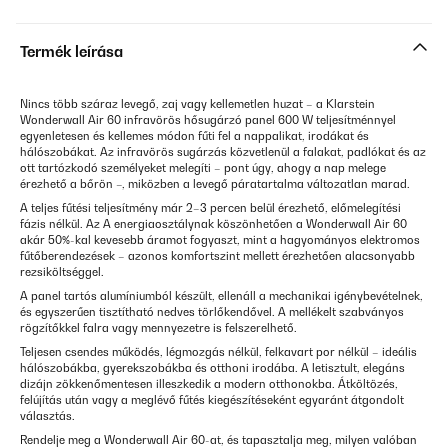
Termék leírása
Nincs több száraz levegő, zaj vagy kellemetlen huzat – a Klarstein
Wonderwall Air 60 infravörös hősugárzó panel 600 W teljesítménnyel
egyenletesen és kellemes módon fűti fel a nappalikat, irodákat és
hálószobákat. Az infravörös sugárzás közvetlenül a falakat, padlókat és az
ott tartózkodó személyeket melegíti – pont úgy, ahogy a nap melege
érezhető a bőrön –, miközben a levegő páratartalma változatlan marad.
A teljes fűtési teljesítmény már 2–3 percen belül érezhető, előmelegítési
fázis nélkül. Az A energiaosztálynak köszönhetően a Wonderwall Air 60
akár 50%-kal kevesebb áramot fogyaszt, mint a hagyományos elektromos
fűtőberendezések – azonos komfortszint mellett érezhetően alacsonyabb
rezsiköltséggel.
A panel tartós alumíniumból készült, ellenáll a mechanikai igénybevételnek,
és egyszerűen tisztítható nedves törlőkendővel. A mellékelt szabványos
rögzítőkkel falra vagy mennyezetre is felszerelhető.
Teljesen csendes működés, légmozgás nélkül, felkavart por nélkül – ideális
hálószobákba, gyerekszobákba és otthoni irodába. A letisztult, elegáns
dizájn zökkenőmentesen illeszkedik a modern otthonokba. Átköltözés,
felújítás után vagy a meglévő fűtés kiegészítéseként egyaránt átgondolt
választás.
Rendelje meg a Wonderwall Air 60-at, és tapasztalja meg, milyen valóban