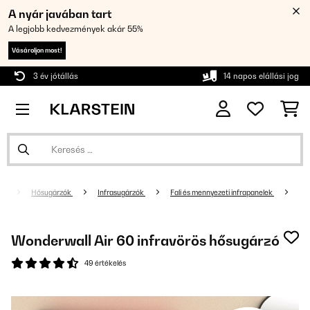
A nyár javában tart
A legjobb kedvezmények akár 55%
Vásároljon most!
3 év jótállás
14 napos elállási jog
Hősugárzók
Infrasugárzók
Fali és mennyezeti infrapanelek
Wonderwall Air 60 infravörös hősugárzó
49 értékelés