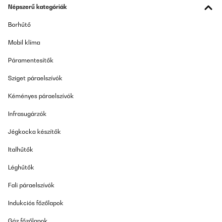
Népszerű kategóriák
Problème de fonctionnement mais vite résolu
Borhűtő
Utilisateur d'Amazon
Mobil klíma
Fordítsd le
Páramentesítők
ELLENŐRZÖTT ÉRTÉKELÉS
Sziget páraelszívók
09/02/2025
Kéményes páraelszívók
Produit conforme à la photoTrès efficace ,chaleur douce et
rayonnanteÀ voir sur le long terme pour la consommation
Infrasugárzók
électrique
Jégkocka készítők
Utilisateur d'Amazon
Fordítsd le
Italhűtők
Léghűtők
ELLENŐRZÖTT ÉRTÉKELÉS
07/02/2025
Fali páraelszívók
Ohřívač byl dodán rychle a v pořádku. Funguje jak má. Ohřívám s
Indukciós főzőlapok
ním místnost 30 čtv.metrů a na tyto rozměry je zbytečně silný.
Gáz főzőlapok