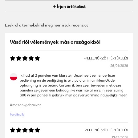
Írjon értékelést
Ezekről a termékekről még nem írtak recenziót
Vásárlói vélemények más országokból
ELLENŐRZÖTT ÉRTÉKELÉS
26/01/2026
Ik had al 2 panelen van klarsteinDeze heeft een snoerloze
bediening en de omlijsting is wit ipv aluminium kleurOk de
ophanging is verbeterdKortom ik ben zeer tevreden met deze
panelen ze geven een behaaglijke warmte af en zijn zeer zuinig
600 w per paneelIk gebruik mijn gasverwarming nauwelijks meer
Amazon-gebruiker
Fordítsd le
ELLENŐRZÖTT ÉRTÉKELÉS
12/12/2025