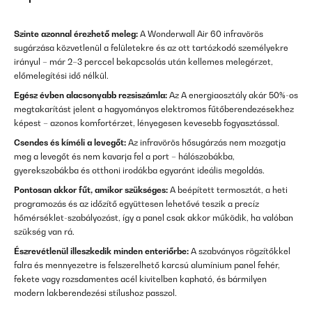
Szinte azonnal érezhető meleg:
A Wonderwall Air 60 infravörös
sugárzása közvetlenül a felületekre és az ott tartózkodó személyekre
irányul – már 2–3 perccel bekapcsolás után kellemes melegérzet,
előmelegítési idő nélkül.
Egész évben alacsonyabb rezsiszámla:
Az A energiaosztály akár 50%-os
megtakarítást jelent a hagyományos elektromos fűtőberendezésekhez
képest – azonos komfortérzet, lényegesen kevesebb fogyasztással.
Csendes és kíméli a levegőt:
Az infravörös hősugárzás nem mozgatja
meg a levegőt és nem kavarja fel a port – hálószobákba,
gyerekszobákba és otthoni irodákba egyaránt ideális megoldás.
Pontosan akkor fűt, amikor szükséges:
A beépített termosztát, a heti
programozás és az időzítő együttesen lehetővé teszik a precíz
hőmérséklet-szabályozást, így a panel csak akkor működik, ha valóban
szükség van rá.
Észrevétlenül illeszkedik minden enteriőrbe:
A szabványos rögzítőkkel
falra és mennyezetre is felszerelhető karcsú alumínium panel fehér,
fekete vagy rozsdamentes acél kivitelben kapható, és bármilyen
modern lakberendezési stílushoz passzol.